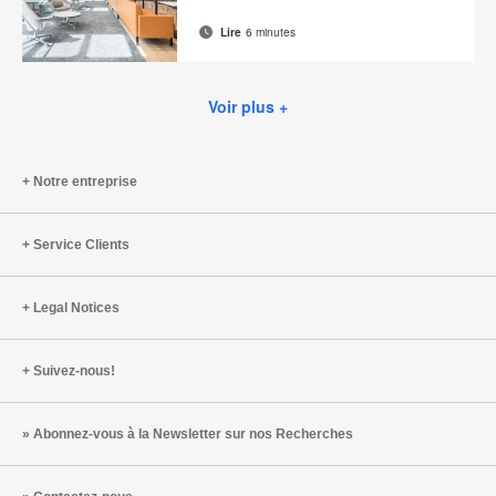
Lire
6 minutes
Adresse
Imprimer
Partager
Partager
Partager
Partager
de
sur
sur
sur
sur
cette
contact
Facebook
Twitter
Pinterest
LinkedIn
Voir plus +
page
Notre entreprise
Service Clients
Legal Notices
Suivez-nous!
Abonnez-vous à la Newsletter sur nos Recherches