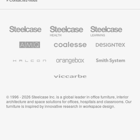
Contactez-nous
Steelcase
Steelcase
Steelcase
Health
Mobilier
pour
le
AMQ
Coalesse
Designtex
secteur
Solutions
Mobilier
Textiles
de
de
et
l’Education
Bureau
Revêtements
Halcon
Orangebox
Smith
Premium
Muraux
System
Viccarbe
© 1996 - 2026 Steelcase Inc. is a global leader in office furniture, interior
architecture and space solutions for offices, hospitals and classrooms. Our
furniture is inspired by innovative research in workspace design.