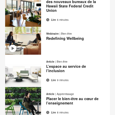
des nouveaux bureaux de la
Hawaii State Federal Credit
Union
Lire
6 minutes
Adresse
Imprimer
Partager
Partager
Partager
Partager
de
sur
sur
sur
sur
cette
Webinaire
|
Bien-être
contact
Facebook
Twitter
Pinterest
LinkedIn
Redefining Wellbeing
page
Adresse
Partager
Partager
Partager
Partager
de
sur
sur
sur
sur
Article
|
Bien-être
contact
Facebook
Twitter
Pinterest
LinkedIn
L’espace au service de
l’inclusion
Lire
9 minutes
Adresse
Imprimer
Partager
Partager
Partager
Partager
de
sur
sur
sur
sur
cette
Article
|
Apprentissage
contact
Facebook
Twitter
Pinterest
LinkedIn
Placer le bien-être au cœur de
page
l’enseignement
Lire
8 minutes