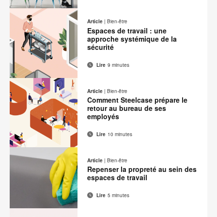
Adresse
Imprimer
Partager
Partager
Partager
Partager
de
sur
sur
sur
sur
cette
Article
|
Bien-être
contact
Facebook
Twitter
Pinterest
LinkedIn
Espaces de travail : une
page
approche systémique de la
sécurité
Lire
9 minutes
Adresse
Imprimer
Partager
Partager
Partager
Partager
de
sur
sur
sur
sur
cette
Article
|
Bien-être
contact
Facebook
Twitter
Pinterest
LinkedIn
Comment Steelcase prépare le
page
retour au bureau de ses
employés
Lire
10 minutes
Adresse
Imprimer
Partager
Partager
Partager
Partager
de
sur
sur
sur
sur
cette
Article
|
Bien-être
contact
Facebook
Twitter
Pinterest
LinkedIn
Repenser la propreté au sein des
page
espaces de travail
Lire
5 minutes
Adresse
Imprimer
Partager
Partager
Partager
Partager
de
sur
sur
sur
sur