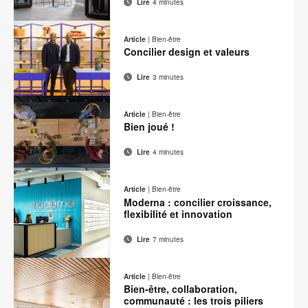
Lire
4 minutes
Adresse
Imprimer
Partager
Partager
Partager
Partager
de
sur
sur
sur
sur
cette
Article
|
Bien-être
contact
Facebook
Twitter
Pinterest
LinkedIn
Concilier design et valeurs
page
Lire
3 minutes
Adresse
Imprimer
Partager
Partager
Partager
Partager
de
sur
sur
sur
sur
cette
Article
|
Bien-être
contact
Facebook
Twitter
Pinterest
LinkedIn
Bien joué !
page
Lire
4 minutes
Adresse
Imprimer
Partager
Partager
Partager
Partager
de
sur
sur
sur
sur
cette
Article
|
Bien-être
contact
Facebook
Twitter
Pinterest
LinkedIn
Moderna : concilier croissance,
page
flexibilité et innovation
Lire
7 minutes
Adresse
Imprimer
Partager
Partager
Partager
Partager
de
sur
sur
sur
sur
cette
Article
|
Bien-être
contact
Facebook
Twitter
Pinterest
LinkedIn
Bien-être, collaboration,
page
communauté : les trois piliers