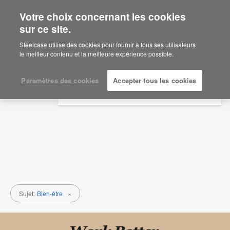
Votre choix concernant les cookies
×
Are you in United States?
sur ce site.
Recherches
Would you like to see Products we sell in
Steelcase utilise des cookies pour fournir à tous ses utilisateurs
your region?
le meilleur contenu et la meilleure expérience possible.
Sujet
Type de contenu
Americas
English
Paramètres des cookies
Accepter tous les cookies
Español
Sujet:
Bien-être
×