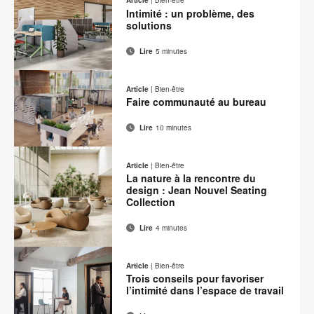
Article
|
Bien-être
Mindeset
Intimité : un problème, des
solutions
Lire
5 minutes
Adresse
Imprimer
Partager
Partager
Partager
Partager
de
sur
sur
sur
sur
cette
Article
|
Bien-être
contact
Facebook
Twitter
Pinterest
LinkedIn
Faire communauté au bureau
page
Lire
10 minutes
Adresse
Imprimer
Partager
Partager
Partager
Partager
de
sur
sur
sur
sur
cette
Article
|
Bien-être
contact
Facebook
Twitter
Pinterest
LinkedIn
La nature à la rencontre du
page
design : Jean Nouvel Seating
Collection
Lire
4 minutes
Adresse
Imprimer
Partager
Partager
Partager
Partager
de
sur
sur
sur
sur
cette
Article
|
Bien-être
contact
Facebook
Twitter
Pinterest
LinkedIn
Trois conseils pour favoriser
page
l’intimité dans l’espace de travail