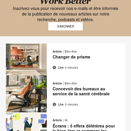
Black
font
Inscrivez-vous pour recevoir nos e-mails et être informés
de la publication de nouveaux articles sur notre
Work
recherche, podcasts et vidéos.
Better
S’ABONNER
logo
Article
|
Bien-être
Changer de prisme
Lire
5 minutes
Adresse
Imprimer
Partager
Partager
Partager
Partager
de
sur
sur
sur
sur
cette
Article
|
Bien-être
contact
Facebook
Twitter
Pinterest
LinkedIn
Concevoir des bureaux au
page
service de la santé cérébrale
Lire
5 minutes
Adresse
Imprimer
Partager
Partager
Partager
Partager
de
sur
sur
sur
sur
cette
Article
|
IA
contact
Facebook
Twitter
Pinterest
LinkedIn
Écrans : 5 effets délétères pour
page
le bien-être et comment les