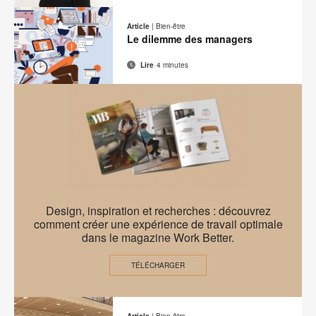
Adresse
Imprimer
Partager
Partager
Partager
Partager
de
sur
sur
sur
sur
cette
Article
|
Bien-être
contact
Facebook
Twitter
Pinterest
LinkedIn
Le dilemme des managers
page
Lire
4 minutes
Adresse
Imprimer
Partager
Partager
Partager
Partager
de
sur
sur
sur
sur
cette
contact
Facebook
Twitter
Pinterest
LinkedIn
page
EMEA
Design, inspiration et recherches : découvrez
Work
comment créer une expérience de travail optimale
dans le magazine Work Better.
Better
–
TÉLÉCHARGER
A
New