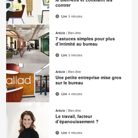
contrer
Lire
3 minutes
Adresse
Imprimer
Partager
Partager
Partager
Partager
de
sur
sur
sur
sur
cette
Article
|
Bien-être
contact
Facebook
Twitter
Pinterest
LinkedIn
7 astuces simples pour plus
page
d’intimité au bureau
Lire
3 minutes
Adresse
Imprimer
Partager
Partager
Partager
Partager
de
sur
sur
sur
sur
cette
Article
|
Bien-être
contact
Facebook
Twitter
Pinterest
LinkedIn
Une petite entreprise mise gros
page
sur le bureau
Lire
4 minutes
Adresse
Imprimer
Partager
Partager
Partager
Partager
de
sur
sur
sur
sur
cette
Article
|
Bien-être
contact
Facebook
Twitter
Pinterest
LinkedIn
Le travail, facteur
page
d’épanouissement ?
Lire
5 minutes