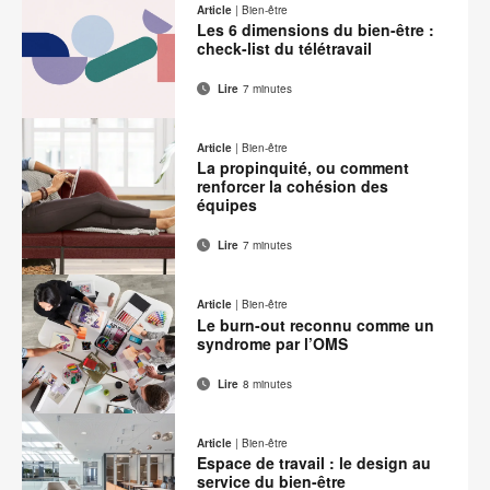
cette
Article
|
Bien-être
contact
Facebook
Twitter
Pinterest
LinkedIn
Les 6 dimensions du bien-être :
page
check-list du télétravail
Lire
7 minutes
Adresse
Imprimer
Partager
Partager
Partager
Partager
de
sur
sur
sur
sur
cette
Article
|
Bien-être
contact
Facebook
Twitter
Pinterest
LinkedIn
La propinquité, ou comment
page
renforcer la cohésion des
équipes
Lire
7 minutes
Adresse
Imprimer
Partager
Partager
Partager
Partager
de
sur
sur
sur
sur
cette
Article
|
Bien-être
contact
Facebook
Twitter
Pinterest
LinkedIn
Le burn-out reconnu comme un
page
syndrome par l’OMS
Lire
8 minutes
Adresse
Imprimer
Partager
Partager
Partager
Partager
de
sur
sur
sur
sur
cette
Article
|
Bien-être
contact
Facebook
Twitter
Pinterest
LinkedIn
Espace de travail : le design au
page
service du bien-être