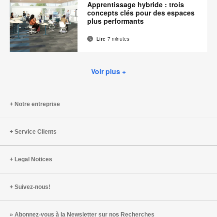
Facebook
Twitter
Pinterest
LinkedIn
Apprentissage hybride : trois
page
concepts clés pour des espaces
plus performants
Lire
7 minutes
Adresse
Imprimer
Partager
Partager
Partager
Partager
de
sur
sur
sur
sur
cette
contact
Facebook
Twitter
Pinterest
LinkedIn
Voir plus +
page
Notre entreprise
Service Clients
Legal Notices
Suivez-nous!
Abonnez-vous à la Newsletter sur nos Recherches