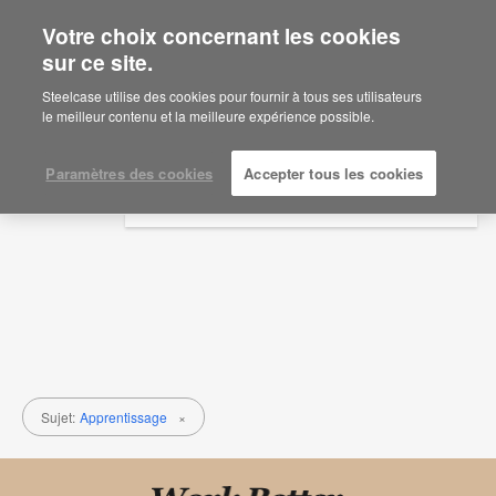
Votre choix concernant les cookies
×
Are you in United States?
sur ce site.
Recherches
Would you like to see Products we sell in
Steelcase utilise des cookies pour fournir à tous ses utilisateurs
your region?
le meilleur contenu et la meilleure expérience possible.
Sujet
Type de contenu
Americas
English
Paramètres des cookies
Accepter tous les cookies
Español
Sujet:
Apprentissage
×