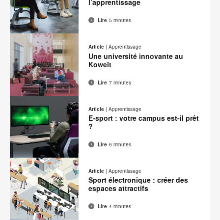
l’apprentissage
Lire
5 minutes
Adresse
Imprimer
Partager
Partager
Partager
Partager
de
sur
sur
sur
sur
cette
Article
|
Apprentissage
contact
Facebook
Twitter
Pinterest
LinkedIn
Une université innovante au
page
Koweït
Lire
7 minutes
Adresse
Imprimer
Partager
Partager
Partager
Partager
de
sur
sur
sur
sur
cette
Article
|
Apprentissage
contact
Facebook
Twitter
Pinterest
LinkedIn
E-sport : votre campus est-il prêt
page
?
Lire
6 minutes
Adresse
Imprimer
Partager
Partager
Partager
Partager
de
sur
sur
sur
sur
cette
Article
|
Apprentissage
contact
Facebook
Twitter
Pinterest
LinkedIn
Sport électronique : créer des
page
espaces attractifs
Lire
4 minutes
Adresse
Imprimer
Partager
Partager
Partager
Partager