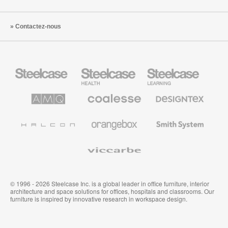
Contactez-nous
Steelcase
Steelcase
Steelcase
Health
Mobilier
pour
le
AMQ
Coalesse
Designtex
secteur
Solutions
Mobilier
Textiles
de
de
et
l’Education
Bureau
Revêtements
Halcon
Orangebox
Smith
Premium
Muraux
System
Viccarbe
© 1996 - 2026 Steelcase Inc. is a global leader in office furniture, interior
architecture and space solutions for offices, hospitals and classrooms. Our
furniture is inspired by innovative research in workspace design.