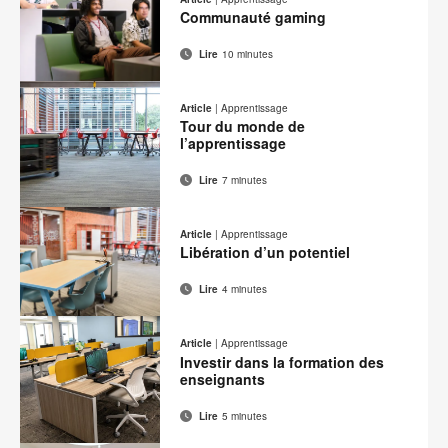
contact
Facebook
Twitter
Pinterest
LinkedIn
Communauté gaming
page
Lire
10 minutes
Adresse
Imprimer
Partager
Partager
Partager
Partager
de
sur
sur
sur
sur
cette
Article
|
Apprentissage
contact
Facebook
Twitter
Pinterest
LinkedIn
Tour du monde de
page
l’apprentissage
Lire
7 minutes
Adresse
Imprimer
Partager
Partager
Partager
Partager
de
sur
sur
sur
sur
cette
Article
|
Apprentissage
contact
Facebook
Twitter
Pinterest
LinkedIn
Libération d’un potentiel
page
Lire
4 minutes
Adresse
Imprimer
Partager
Partager
Partager
Partager
de
sur
sur
sur
sur
cette
Article
|
Apprentissage
contact
Facebook
Twitter
Pinterest
LinkedIn
Investir dans la formation des
page
enseignants
Lire
5 minutes
Adresse
Imprimer
Partager
Partager
Partager
Partager