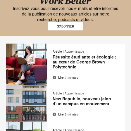
Black
font
Inscrivez-vous pour recevoir nos e-mails et être informés
de la publication de nouveaux articles sur notre
Work
recherche, podcasts et vidéos.
Better
S’ABONNER
logo
Article
|
Apprentissage
Réussite étudiante et écologie :
au cœur de George Brown
Polytechnic
Lire
7 minutes
Adresse
Imprimer
Partager
Partager
Partager
Partager
de
sur
sur
sur
sur
cette
Article
|
Apprentissage
contact
Facebook
Twitter
Pinterest
LinkedIn
New Republic, nouveau jalon
page
d’un campus en mouvement
Lire
5 minutes
Adresse
Imprimer
Partager
Partager
Partager
Partager
de
sur
sur
sur
sur
cette
Article
|
Apprentissage