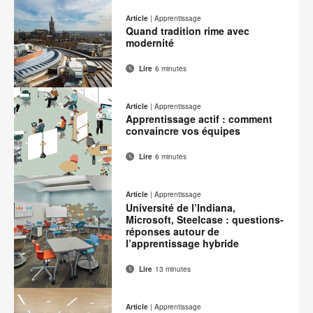
de
sur
sur
sur
sur
cette
Article
|
Apprentissage
contact
Facebook
Twitter
Pinterest
LinkedIn
Quand tradition rime avec
page
modernité
Lire
6 minutes
Adresse
Imprimer
Partager
Partager
Partager
Partager
de
sur
sur
sur
sur
cette
Article
|
Apprentissage
contact
Facebook
Twitter
Pinterest
LinkedIn
Apprentissage actif : comment
page
convaincre vos équipes
Lire
6 minutes
Adresse
Imprimer
Partager
Partager
Partager
Partager
de
sur
sur
sur
sur
cette
Article
|
Apprentissage
contact
Facebook
Twitter
Pinterest
LinkedIn
Université de l’Indiana,
page
Microsoft, Steelcase : questions-
réponses autour de
l’apprentissage hybride
Lire
13 minutes
Adresse
Imprimer
Partager
Partager
Partager
Partager
de
sur
sur
sur
sur
cette
Article
|
Apprentissage
contact