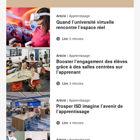
A
New
Article
|
Apprentissage
Mindeset
Quand l’université virtuelle
rencontre l’espace réel
Lire
5 minutes
Adresse
Imprimer
Partager
Partager
Partager
Partager
de
sur
sur
sur
sur
cette
Article
|
Apprentissage
contact
Facebook
Twitter
Pinterest
LinkedIn
Booster l’engagement des élèves
page
grâce à des salles centrées sur
l’apprenant
Lire
3 minutes
Adresse
Imprimer
Partager
Partager
Partager
Partager
de
sur
sur
sur
sur
cette
Article
|
Apprentissage
contact
Facebook
Twitter
Pinterest
LinkedIn
Prosper ISD imagine l’avenir de
page
l’apprentissage
Lire
4 minutes
Adresse
Imprimer
Partager
Partager
Partager
Partager
de
sur
sur
sur
sur
cette
Article
|
Apprentissage