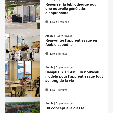
contact
Facebook
Twitter
Pinterest
LinkedIn
Repenser la bibliothèque pour
page
une nouvelle génération
d’apprenants
Lire
10 minutes
Adresse
Imprimer
Partager
Partager
Partager
Partager
de
sur
sur
sur
sur
cette
Article
|
Apprentissage
contact
Facebook
Twitter
Pinterest
LinkedIn
Réinventer l’apprentissage en
page
Arabie saoudite
Lire
5 minutes
Adresse
Imprimer
Partager
Partager
Partager
Partager
de
sur
sur
sur
sur
cette
Article
|
Apprentissage
contact
Facebook
Twitter
Pinterest
LinkedIn
Campus STREAM : un nouveau
page
modèle pour l’apprentissage tout
au long de la vie
Lire
5 minutes
Adresse
Imprimer
Partager
Partager
Partager
Partager
de
sur
sur
sur
sur
cette
Article
|
Apprentissage
contact
Facebook
Twitter
Pinterest
LinkedIn
Du concept à la classe
page