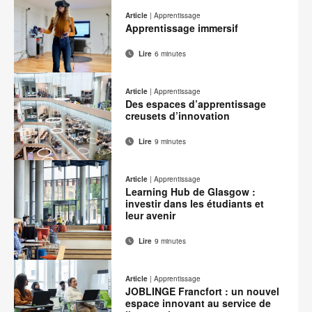
de
sur
sur
sur
sur
cette
Article
|
Apprentissage
contact
Facebook
Twitter
Pinterest
LinkedIn
Apprentissage immersif
page
Lire
6 minutes
Adresse
Imprimer
Partager
Partager
Partager
Partager
de
sur
sur
sur
sur
cette
Article
|
Apprentissage
contact
Facebook
Twitter
Pinterest
LinkedIn
Des espaces d’apprentissage
page
creusets d’innovation
Lire
9 minutes
Adresse
Imprimer
Partager
Partager
Partager
Partager
de
sur
sur
sur
sur
cette
Article
|
Apprentissage
contact
Facebook
Twitter
Pinterest
LinkedIn
Learning Hub de Glasgow :
page
investir dans les étudiants et
leur avenir
Lire
9 minutes
Adresse
Imprimer
Partager
Partager
Partager
Partager
de
sur
sur
sur
sur
cette
Article
|
Apprentissage
contact
Facebook
Twitter
Pinterest
LinkedIn
JOBLINGE Francfort : un nouvel
page
espace innovant au service de