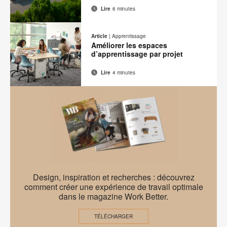
Lire
6 minutes
Adresse
Imprimer
Partager
Partager
Partager
Partager
de
sur
sur
sur
sur
cette
Article
|
Apprentissage
contact
Facebook
Twitter
Pinterest
LinkedIn
Améliorer les espaces
page
d’apprentissage par projet
Lire
4 minutes
Adresse
Imprimer
Partager
Partager
Partager
Partager
de
sur
sur
sur
sur
cette
contact
Facebook
Twitter
Pinterest
LinkedIn
page
EMEA
Design, inspiration et recherches : découvrez
Work
comment créer une expérience de travail optimale
dans le magazine Work Better.
Better
–
TÉLÉCHARGER