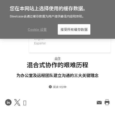
您在本网站上选择使用的缓存数据。
×
Are you in United States?
Steelcase会通过缓存数据为用户提供最佳内容和体验。
Would you like to see Products we sell in
your region?
Cookie 设置
接受所有缓存数据
Americas
English
Español
合作
混合式协作的艰难历程
为办公室及远程团队建立沟通的三大关键理念
阅读 9分钟
在
Share
Share
邮
件
打
LinkedIn
on
on
印