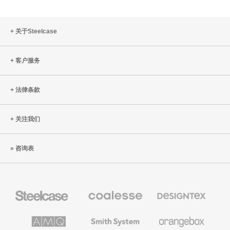
能
公
性
空
间
关于Steelcase
需
要
客户服务
避
免
的
法律条款
五
种
关注我们
错
误
咨询表
Steelcase
Coalesse
Designtex
办
高
织
公
级
品
家
办
和
AMQ
Smith
Orangebox
具
公
墙
Solutions
System
家
布