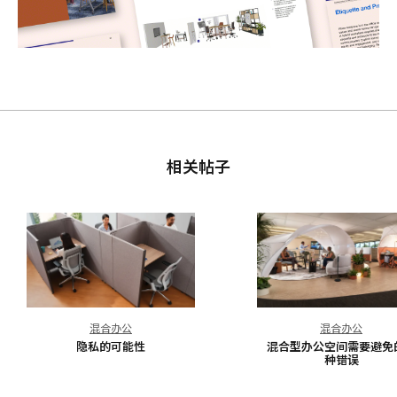
相关帖子
隐
混
混合办公
混合办公
私
合
隐私的可能性
混合型办公空间需要避免
的
型
种错误
可
办