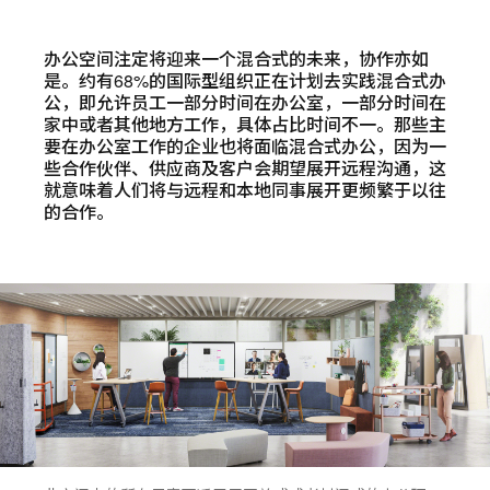
分
Weibo
Little
此
享
Red
页
Book
办公空间注定将迎来一个混合式的未来，协作亦如
是。约有68%的国际型组织正在计划去实践混合式办
公，即允许员工一部分时间在办公室，一部分时间在
家中或者其他地方工作，具体占比时间不一。那些主
要在办公室工作的企业也将面临混合式办公，因为一
些合作伙伴、供应商及客户会期望展开远程沟通，这
就意味着人们将与远程和本地同事展开更频繁于以往
的合作。