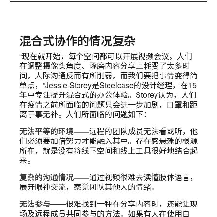
混合式协作的情况复杂
“现在就开始，每个空间都可以开展视频会议。人们
在调整摄像头角度、琢磨内容分享上耗费了太多时
间，人际沟通反而有所削弱，而我们要把事情变得简
单点，”Jessie Storey是Steelcase的设计经理，在15
年中专注提升混合式的办公体验。Storey认为，人们
在疫情之前所面临的问题只会进一步加剧，口罩和距
离于事无补。人们所面临的问题如下：
无法平等的环境——
远程的团队成员无法看或听，他
们必须要加倍努力才能融入其中。存在感悬殊的根源
所在，就是没有将线下空间和线上工具很好地结合起
来。
复杂的沟通情况——
通过视频很难去读懂肢体语言，
展开眼神交流，察觉团队其他人的情绪。
无法参与——
很难找到一种在分享内容时，还能让现
场及远程成员共同参与的方法。如果有人在使用白