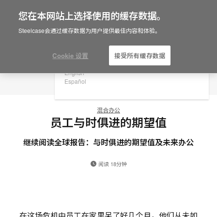
您在本网站上选择使用的缓存数据。
×
Are you in United States?
Steelcase会通过缓存数据为用户提供最佳内容和体验。
Would you like to see Products we sell in
your region?
Cookie 设置
接受所有缓存数据
Americas
English
Español
混合办公
员工与时俱进的期望值
继续阅读全球报告：与时俱进的期望值及未来办公
阅读 18分钟
在这场危机中员工在家里呆了好几个月，他们从未如