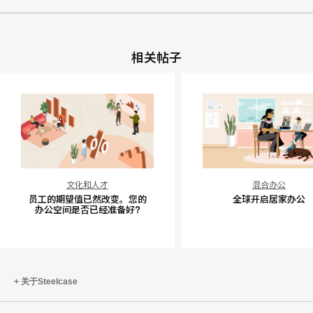
相关帖子
员
全
文化和人才
混合办公
工
球
员工的期望值已然改变。您的
全球开启居家办公
的
开
办公空间是否已经准备好?
期
启
望
居
值
家
已
办
关于Steelcase
然
公
改