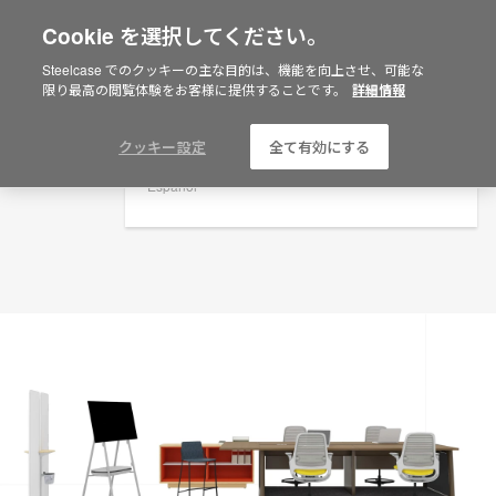
Cookie を選択してください。
×
Are you in United States?
プランニングアイデア
Steelcase でのクッキーの主な目的は、機能を向上させ、可能な
限り最高の閲覧体験をお客様に提供することです。
詳細情報
ID: VH4MD8RM
Would you like to see Products we sell in
your region?
Americas
クッキー設定
全て有効にする
English
Español