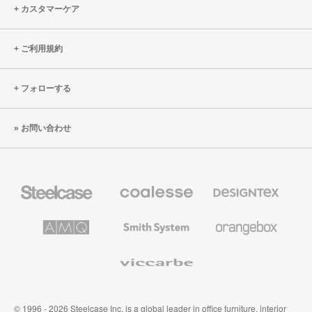
カスタマーケア
ご利用規約
フォローする
お問い合わせ
Steelcase
Coalesse
Designtex
の
の
プ
テ
レ
キ
AMQ
Smith
Orangebox
ミ
ス
Solutions
System
ア
タ
ム
イ
Viccarbe
オ
ル
フ
&
ィ
ウ
ス
ォ
家
ー
© 1996 - 2026 Steelcase Inc. is a global leader in office furniture, interior