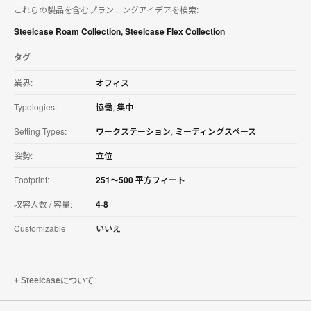
これらの製品を含むプランニングアイデアを検索:
を
ダ
Steelcase Roam Collection
,
Steelcase Flex Collection
ウ
ン
タグ
ロ
ー
業界:
オフィス
ド
す
Typologies:
協働
,
集中
る
Setting Types:
ワークステーション
,
ミーティングスペース
姿勢:
立位
Footprint:
251〜500 平方フィート
収容人数 / 容量:
4-8
Customizable
いいえ
Steelcaseについて