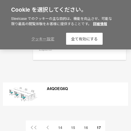
Cookie を選択してください。
×
Are you in United States?
Steelcase でのクッキーの主な目的は、機能を向上させ、可能な
限り最高の閲覧体験をお客様に提供することです。
詳細情報
Would you like to see Products we sell in
your region?
Americas
クッキー設定
全て有効にする
English
Español
A4QOEG6Q
A4QOEG6Q
First
Previous
14
15
16
17