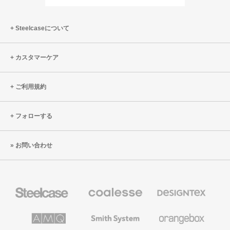
Page
Page
Steelcaseについて
カスタマーケア
ご利用規約
フォローする
お問い合わせ
Steelcase
Coalesse
Designtex
の
の
プ
テ
レ
キ
AMQ
Smith
Orangebox
ミ
ス
Solutions
System
ア
タ