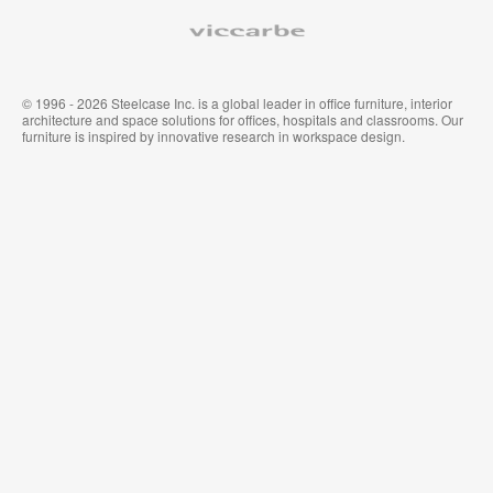
ム
イ
Viccarbe
オ
ル
フ
&
ィ
ウ
ス
ォ
家
ー
© 1996 - 2026 Steelcase Inc. is a global leader in office furniture, interior
具
ル
architecture and space solutions for offices, hospitals and classrooms. Our
カ
furniture is inspired by innovative research in workspace design.
バ
リ
ン
グ