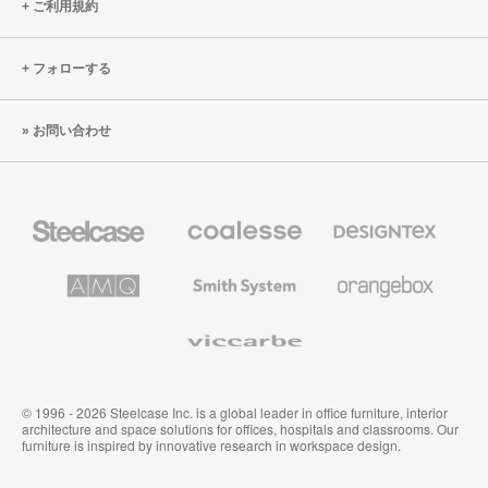
ご利用規約
フォローする
お問い合わせ
Steelcase
Coalesse
Designtex
の
の
プ
テ
レ
キ
AMQ
Smith
Orangebox
ミ
ス
Solutions
System
ア
タ
ム
イ
Viccarbe
オ
ル
フ
&
ィ
ウ
ス
ォ
家
ー
© 1996 - 2026 Steelcase Inc. is a global leader in office furniture, interior
具
ル
architecture and space solutions for offices, hospitals and classrooms. Our
カ
furniture is inspired by innovative research in workspace design.
バ
リ