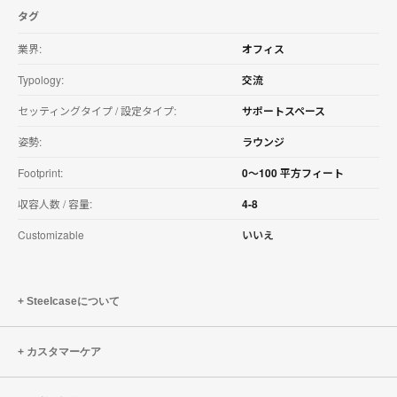
を
タグ
ダ
ウ
業界:
オフィス
ン
ロ
Typology:
交流
ー
ド
セッティングタイプ / 設定タイプ:
サポートスペース
す
る
姿勢:
ラウンジ
Footprint:
0〜100 平方フィート
収容人数 / 容量:
4-8
Customizable
いいえ
Steelcaseについて
カスタマーケア