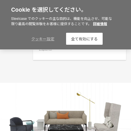
Cookie を選択してください。
×
Are you in United States?
プランニングアイデア
Steelcase でのクッキーの主な目的は、機能を向上させ、可能な
限り最高の閲覧体験をお客様に提供することです。
詳細情報
ID: KN2UV3MU
Would you like to see Products we sell in
your region?
Americas
クッキー設定
全て有効にする
English
Español