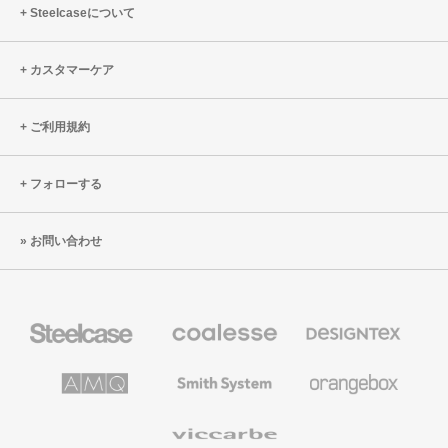
Steelcaseについて
カスタマーケア
ご利用規約
フォローする
お問い合わせ
Steelcase
Coalesse
Designtex
の
の
プ
テ
レ
キ
AMQ
Smith
Orangebox
ミ
ス
Solutions
System
ア
タ
ム
イ
Viccarbe
オ
ル
フ
&