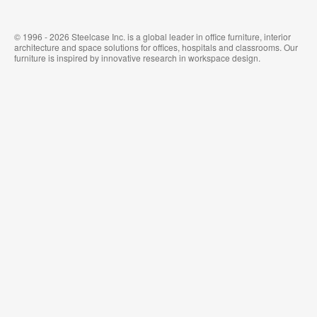
ィ
ウ
ス
ォ
家
ー
© 1996 - 2026 Steelcase Inc. is a global leader in office furniture, interior
具
ル
architecture and space solutions for offices, hospitals and classrooms. Our
カ
furniture is inspired by innovative research in workspace design.
バ
リ
ン
グ