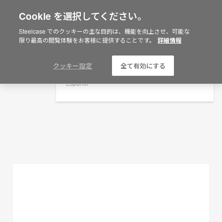
Cookie を選択してください。
×
Are you in United States?
Steelcase でのクッキーの主な目的は、機能を向上させ、可能な
プランニングアイデア
限り最高の閲覧体験をお客様に提供することです。
詳細情報
Would you like to see Products we sell in
your region?
フィルターを表示
Americas
クッキー設定
全て有効にする
English
Español