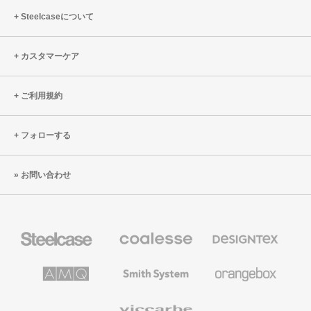
ロ
Steelcaseについて
ー
ド
す
る
カスタマーケア
ご利用規約
フォローする
お問い合わせ
Steelcase
Coalesse
Designtex
の
の
プ
テ
レ
キ
AMQ
Smith
Orangebox
ミ
ス
Solutions
System
ア
タ
ム
イ
Viccarbe
オ
ル