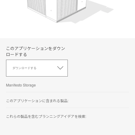
このアプリケーションをダウン
ロードする
こ
の
ダウンロードする
ア
プ
リ
Manifesto Storage
ケ
ー
シ
このアプリケーションに含まれる製品:
ョ
ン
これらの製品を含むプランニングアイデアを検索:
を
ダ
ウ
ン