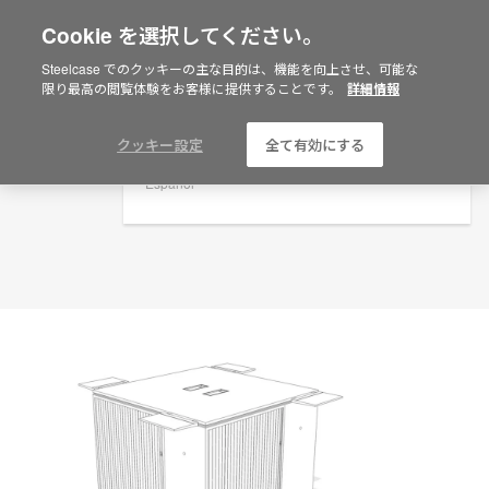
Cookie を選択してください。
×
Are you in United States?
プランニングアイデア
Steelcase でのクッキーの主な目的は、機能を向上させ、可能な
限り最高の閲覧体験をお客様に提供することです。
詳細情報
ID: AG4LWEYB
Would you like to see Products we sell in
your region?
Americas
クッキー設定
全て有効にする
English
Español