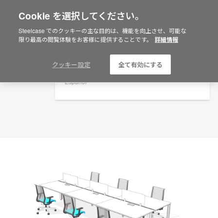
Cookie を選択してください。
×
Are you in United States?
プランニングアイデア
Steelcase でのクッキーの主な目的は、機能を向上させ、可能な
限り最高の閲覧体験をお客様に提供することです。
詳細情報
ID: A4QOEG6Q
Would you like to see Products we sell in
your region?
Americas
クッキー設定
全て有効にする
English
Español