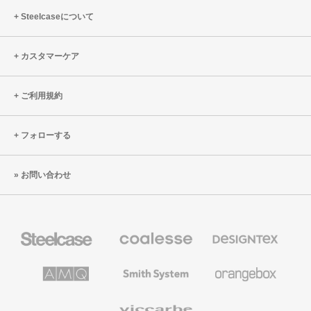
ロ
Steelcaseについて
ー
ド
す
る
カスタマーケア
ご利用規約
フォローする
お問い合わせ
Steelcase
Coalesse
Designtex
の
の
プ
テ
レ
キ
AMQ
Smith
Orangebox
ミ
ス
Solutions
System
ア
タ
ム
イ
Viccarbe
オ
ル