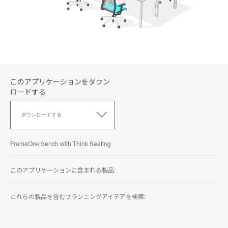
このアプリケーションをダウン
ロードする
こ
の
ダウンロードする
ア
プ
リ
FrameOne bench with Think Seating
ケ
ー
シ
このアプリケーションに含まれる製品:
ョ
ン
これらの製品を含むプランニングアイデアを検索:
を
ダ
ウ
ン