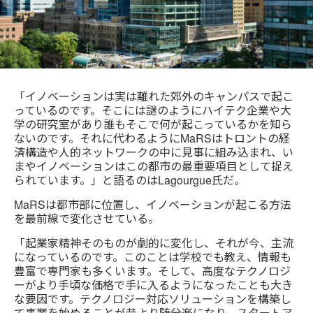
「イノベーションは実は離れた郊外のキャンパスで起こ
っているのです。そこには謎のようにハイテク企業や大
学の研究室があり誰もそこで何が起こっているかを知ら
ないのです。それに代わるようにMaRSはトロントの経
済構造や人的ネットワークの中に見事に組み込まれ、い
まやイノベーションはこの都市の最重要項目として捉え
られています。」と語るのはLagourgue氏だ。
MaRSは都市部に位置し、イノベーションが起こる方法
を最前線で変化させている。
「起業家精神そのものが劇的に変化し、それが今、主流
になっているのです。このことは学校でも教え、情報も
豊富で専門家も多くいます。そして、高度なテクノロジ
ーがより手頃な価格で手に入るようになったことも大き
な要因です。テクノロジー対応ソリューションを構築し
て事業を始めることが昔より随分楽になり、スタートア