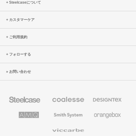
を
担
Steelcaseについて
最
増
優
カスタマーケア
先
事
項
ご利用規約
と
し
フォローする
た
新
お問い合わせ
本
社
Steelcase
Coalesse
Designtex
の
の
プ
テ
レ
キ
AMQ
Smith
Orangebox
ミ
ス
Solutions
System
ア
タ
ム
イ
Viccarbe
オ
ル
フ
&