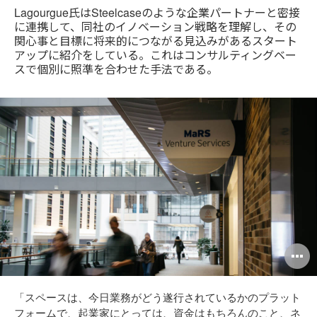
Lagourgue氏はSteelcaseのような企業パートナーと密接
に連携して、同社のイノベーション戦略を理解し、その
関心事と目標に将来的につながる見込みがあるスタート
アップに紹介をしている。これはコンサルティングベー
スで個別に照準を合わせた手法である。
O
i
「スペースは、今日業務がどう遂行されているかのプラット
to
フォームで、起業家にとっては、資金はもちろんのこと、ネ