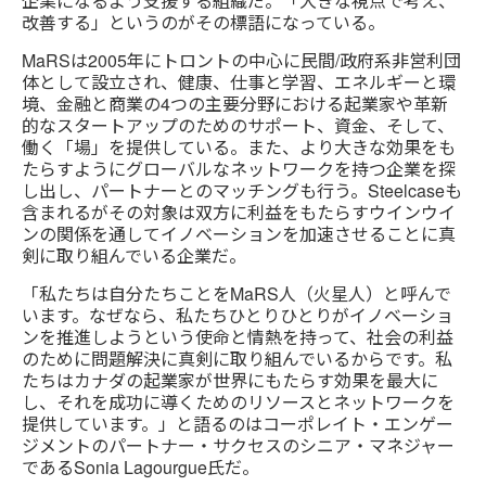
企業になるよう支援する組織だ。「大きな視点で考え、
改善する」というのがその標語になっている。
MaRSは2005年にトロントの中心に民間/政府系非営利団
体として設立され、健康、仕事と学習、エネルギーと環
境、金融と商業の4つの主要分野における起業家や革新
的なスタートアップのためのサポート、資金、そして、
働く「場」を提供している。また、より大きな効果をも
たらすようにグローバルなネットワークを持つ企業を探
し出し、パートナーとのマッチングも行う。Steelcaseも
含まれるがその対象は双方に利益をもたらすウインウイ
ンの関係を通してイノベーションを加速させることに真
剣に取り組んでいる企業だ。
「私たちは自分たちことをMaRS人（火星人）と呼んで
います。なぜなら、私たちひとりひとりがイノベーショ
ンを推進しようという使命と情熱を持って、社会の利益
のために問題解決に真剣に取り組んでいるからです。私
たちはカナダの起業家が世界にもたらす効果を最大に
し、それを成功に導くためのリソースとネットワークを
提供しています。」と語るのはコーポレイト・エンゲー
ジメントのパートナー・サクセスのシニア・マネジャー
であるSonia Lagourgue氏だ。