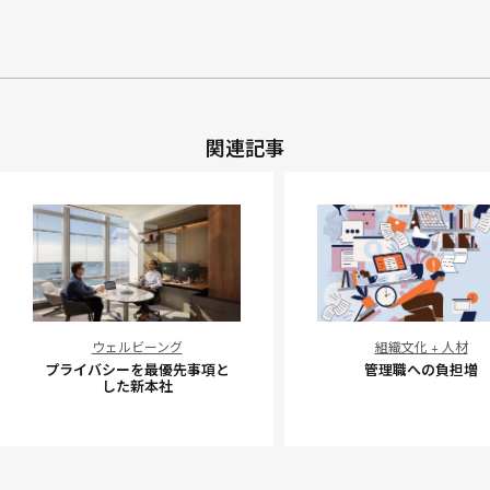
関連記事
プ
管
ウェルビーング
組織文化 + 人材
ラ
理
プライバシーを最優先事項と
管理職への負担増
イ
職
した新本社
バ
へ
シ
の
ー
負