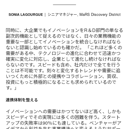
シニアマネジャー, MaRS Discovery District
SONIA LAGOURGUE
同時に、大企業でもイノベーションをR＆D部門の単なる
副次的機能として捉えるのではなく、日々の業務機能の
重要な一部としてイノベーションを統合しなければなら
ないと認識し始めているのも確かだ。 「これほど多くの
需要がある中、テクノロジーの進化に合わせて迅速かつ
確実に変化に対応し、企業として進化し続けなければな
らないのです。スピードも含め、社内だけで全てを行う
ことは不可能です。刻々と変化するトレンドや需要に追
いつくために外部との提携やコラボレーション、買収、
投資にもっと積極的になることも求められているので
す。」
連携体制を整える
イノベーションへの需要はかつてないほど高く、しかも
スピーディでその実現には多くの困難を伴う。スタート
アップの失敗率は90％にも達している。ベンチャーがア
イデアから利益を生む事業構造へと変えるようなサポー