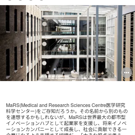
ー
Pri
on
on
on
on
ル
this
Facebook
Twitter
Pinterest
LinkedIn
ア
pag
ド
レ
ス
O
i
to
MaRS(Medical and Research Sciences Centre医学研究
科学センター)をご存知だろうか。その名前から別のもの
を連想するかもしれないが、MaRSは世界最大の都市型
イノベーションハブとして起業家を支援し、将来イノベ
ーションカンパニーとして成長し、社会に貢献できる一