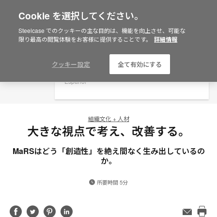
Cookie を選択してください。
×
Are you in United States?
Steelcase でのクッキーの主な目的は、機能を向上させ、可能な
限り最高の閲覧体験をお客様に提供することです。
詳細情報
Would you like to see Products we sell in
your region?
Americas
クッキー設定
全て有効にする
English
Español
組織文化 + 人材
大きな視点で考え、改善する。
MaRSはどう「創造性」を絶え間なく生み出しているの
か。
所要時間 5分
Share
Share
Share
Share
メ