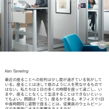
ド
レ
ス
O
i
to
Ken Tameling
最近の座ることへの批判は少し度が過ぎている気がして
いる。座ることは決して癌のように人を死なせるもので
はない。私たちは１日の多くの時間を座って過ごし、い
まや、座ることなくして生活することはできないといっ
てもよい。問題は「どう」座るかである。オフィスで1日
中長時間同じ姿勢で座ることは、従業員のウェルビーン
グの生産性に大きな影響を与えるのだ。