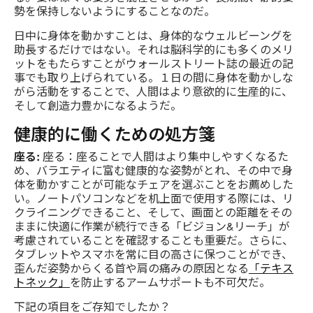
勢を保持しないようにすることなのだ。
日中に身体を動かすことは、身体的なウェルビーングを
助長するだけではない。それは脳科学的にも多くのメリ
ットをもたらすことがウォールストリート誌の最近の記
事でも取り上げられている。１日の間に身体を動かしな
がら活動をすることで、人間はより意欲的に生産的に、
そして創造力豊かになるようだ。
健康的に働くための処方箋
座る:
座る：座ることで人間はより集中しやすくなるた
め、バラエティに富む健康的な姿勢がとれ、その中で身
体を動かすことが可能なチェアを選ぶことをお薦めした
い。ノートパソコンなどを机上面で使用する際には、リ
クライニングできること、そして、画面との距離をその
ままに快適に作業が続行できる「ビジョン&リーチ」が
考慮されていることを確認することも重要だ。さらに、
タブレットやスマホを常に目の高さに保つことができ、
歪んだ姿勢からくる首や肩の痛みの原因となる
「テキス
トネック」
を防止するアームサポートも不可欠だ。
下記の項目をご存知でしたか？