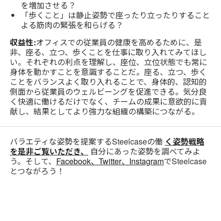
を増加させる？
「歩くこと」は静止姿勢で座ったり立ったりすること
よる筋肉の緊張を和らげる？
収益性:
オフィスでの従業員の健康を高めるために、是
非、座る、立つ、歩くことを仕事に取り入れてみてほし
い。それぞれの利点を理解し、座位、立位状態でも常に
身体を動かすことを意識することだ。座る、立つ、歩く
ことをバランスよく取り入れることで、身体的、認知的
側面から従業員のウェルビーングを促進できる。気分良
く快適に働けるだけでなく、チームの成果に意欲的に貢
献し、結果としてより強力な組織の構築につながる。
バラエティな姿勢を提案するSteelcaseの働
く姿勢戦略
を是非ご覧いただき、
自分にあった姿勢を調べてみよ
う。そして、
Facebook、
Twitter、
Instagram
でSteelcase
とつながろう！