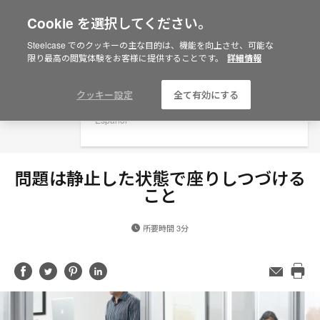
Cookie を選択してください。
×
Are you in United States?
Steelcase でのクッキーの主な目的は、機能を向上させ、可能な
限り最高の閲覧体験をお客様に提供することです。
詳細情報
Would you like to see Products we sell in
your region?
Americas
クッキー設定
全て有効にする
English
Español
問題は静止した状態で座りしつづける
こと
所要時間 3分
Share
Share
Share
Share
メ
ー
Pri
on
on
on
on
ル
this
Facebook
Twitter
Pinterest
LinkedIn
ア
pag