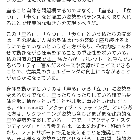
座ること自体を問題視するのではなく、「座る」、「立
つ」、「歩く」など幅広い姿勢をバランスよく取り入れ
ることで健康的な働き方を実現すべきだ。
この「座る」、「立つ」、「歩く」という私たちの提案
は、その根本に人間の身体は1つの姿勢で座り続けるよ
うにできていないという考え方があり、作業内容にあわ
せて動きながら仕事をすることの重要性を説いている。
私の同僚の
研究では、
私たちが「パレット」と呼んでい
るバラエティに富んだスペースや姿勢がチョイスできる
ことで、従業員のウェルビーングの向上につながること
が明らかになっている。
身体を動かすというのは「座る」から「立つ」に姿勢を
変えるだけでなく、座ったり立ったりしている間でも身
体を常に動かすということが非常に重要といわれてい
る。Steelcaseの「アクティブ・シッティング」という考
え方は、リクライニング姿勢も含むさまざまな健康的な
座位姿勢を提案している。一方で、「アクティブ・スタ
ンディング」という考え方は、体重をわずかに移動させ
たり、フットサポートで足を支えることを推奨してい
る。要は様々な姿勢を混在させながら、長期間、静的姿