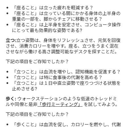
「座ること」は立った疲れを軽減する？
「座ること」は立っている間にかかる身体の上半身の
重量の一部を、脚からチェアに移動させる？
「座ること」は上半身を安定させ、コンピュータ操作
にとって最も効果的な姿勢である?
立つ:
立つ姿勢は、身体をリフレッシュさせ、元気を回復
させ、消費カロリーを増やす。座る、立つをうまく混在
させながら働ける高さ調整可能なデスクを探すことだ。
下記の項目をご存知でしたか？
「立つこと」は血流を増やし、認知機能を促進する？
「立つこと」は特に食事後の代謝を高める？
「立つこと」は１日中直立姿勢で座りつづける状態を
止めさせる?
歩く:
ウォークステーションのような低速のトレッドミ
ルや同僚と是非
「歩行ミーティング」
を試してみよう。
下記の項目をご存知でしたか？
「歩くこと」は血流を促し、カロリーを燃やし、代謝