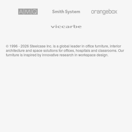
プ
テ
レ
キ
AMQ
Smith
Orangebox
ミ
ス
Solutions
System
ア
タ
ム
イ
Viccarbe
オ
ル
フ
&
ィ
ウ
ス
ォ
家
ー
© 1996 - 2026 Steelcase Inc. is a global leader in office furniture, interior
具
ル
architecture and space solutions for offices, hospitals and classrooms. Our
カ
furniture is inspired by innovative research in workspace design.
バ
リ
ン
グ