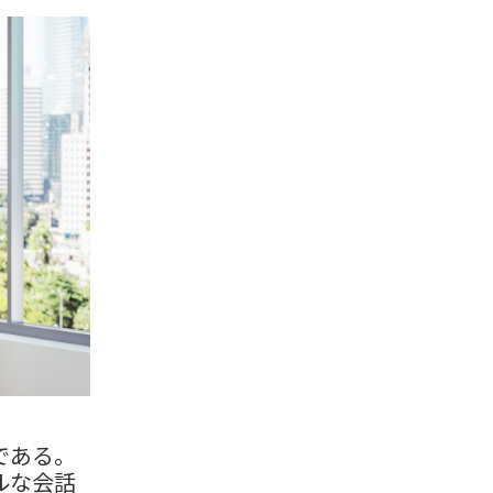
である。
ルな会話