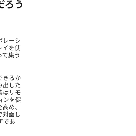
だろう
ボレーシ
レイを使
って集う
できるか
み出した
業はリモ
ョンを促
を高め、
で対面し
ずであ