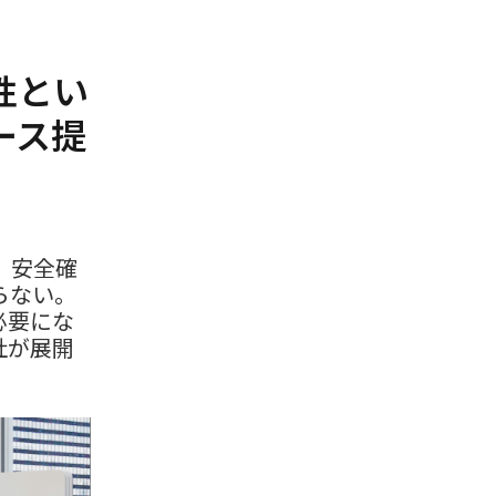
性とい
ース提
、安全確
らない。
必要にな
社が展開