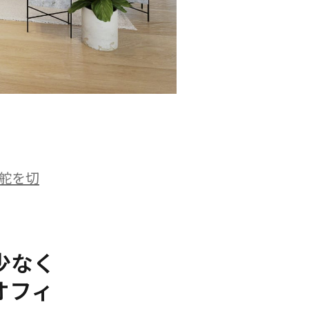
舵を切
少なく
オフィ