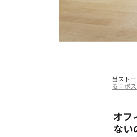
当ストーリ
る：ポス
オフ
ない