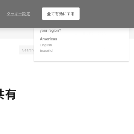
×
Are you in United States?
クッキー設定
全て有効にする
Would you like to see Products we sell in
your region?
LOG IN / REGISTER
Americas
English
Español
共有