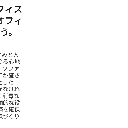
フィス
オフィ
う。
かみと人
ぐる心地
。ソファ
工が施さ
上した
かなけれ
と消毒な
軸的な役
感を確保
境づくり