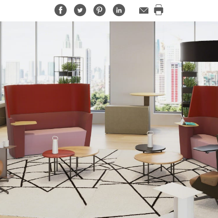
Share
Share
Share
Share
メ
ー
Print
on
on
on
on
ル
this
Facebook
Twitter
Pinterest
LinkedIn
ア
page
ド
レ
ス