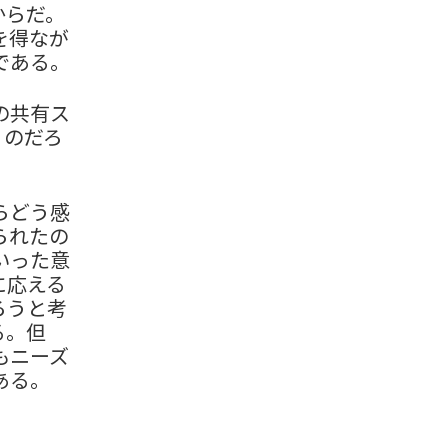
からだ。
を得なが
である。
の共有ス
くのだろ
らどう感
られたの
いった意
に応える
ろうと考
る。但
もニーズ
ある。