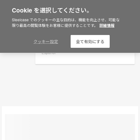
Cookie を選択してください。
×
Are you in United States?
Steelcase でのクッキーの主な目的は、機能を向上させ、可能な
オーガニゼーションツール
限り最高の閲覧体験をお客様に提供することです。
詳細情報
Would you like to see Products we sell in
your region?
Filters
Americas
クッキー設定
全て有効にする
English
Español