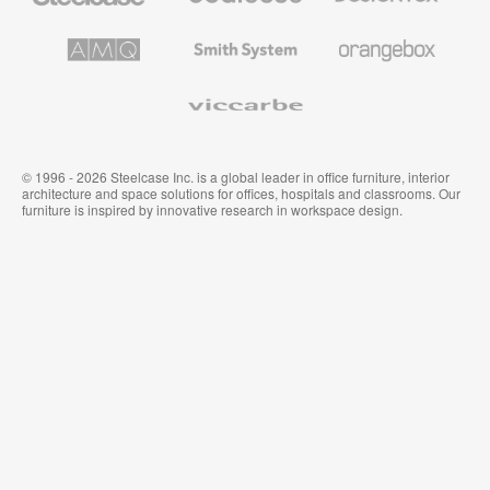
プ
テ
レ
キ
AMQ
Smith
Orangebox
ミ
ス
Solutions
System
ア
タ
ム
イ
Viccarbe
オ
ル
フ
&
ィ
ウ
ス
ォ
家
ー
© 1996 - 2026 Steelcase Inc. is a global leader in office furniture, interior
具
ル
architecture and space solutions for offices, hospitals and classrooms. Our
カ
furniture is inspired by innovative research in workspace design.
バ
リ
ン
グ