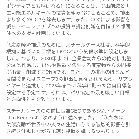
ポジティブとも呼ばれる）になることは、排出削減と再
生可能エネルギーへの投資を組み合わせることで、排出
より多くのCO2を除去します。また、CO2による影響を
減らすイニシアチブへの投資や排出削減を目指す外部団
体への支援も計画しています。
低炭素経済推進のために、スチールケース社は、科学的
根拠に基づいた目標を1.5℃という気候水準に設定しま
した。つまり、2030年までに企業活動からの絶対排出量
を50％削減し、出張や製造で発生する廃棄物からの間接
排出量も削減する計画です。また、その排出のほとんど
は間接またはスコープ3の排出と見なされるため、サプラ
イヤーと連携し、2025年までに科学に則った独自目標を
設定する予定です。それは、パリ協定の最も厳しい目標
と方向性とも合致しています。
スチールケースのの前社長兼CEOであるジム・キーン
(Jim Keane)は、次のように述べました。 「私たちは、
気候変動が世界中の人々の生活に与える破壊的影響を引
き続き注視しながら迅速な措置を講じるつもりです。」