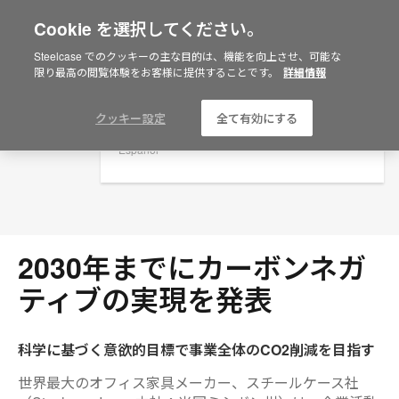
Cookie を選択してください。
×
Are you in United States?
Steelcase でのクッキーの主な目的は、機能を向上させ、可能な
プレスリリース
限り最高の閲覧体験をお客様に提供することです。
詳細情報
Would you like to see Products we sell in
your region?
Americas
クッキー設定
全て有効にする
English
Español
2030年までにカーボンネガ
ティブの実現を発表
科学に基づく意欲的目標で事業全体のCO2削減を目指す
世界最大のオフィス家具メーカー、スチールケース社