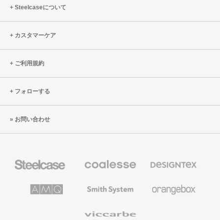
Steelcaseについて
カスタマーケア
ご利用規約
フォローする
お問い合わせ
Steelcase
Coalesse
Designtex
の
の
プ
テ
レ
キ
AMQ
Smith
Orangebox
ミ
ス
Solutions
System
ア
タ
ム
イ
Viccarbe
オ
ル