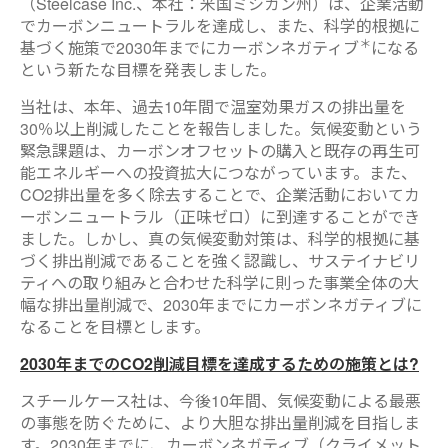
（Steelcase Inc.、本社：米国ミシガン州）は、企業活動
でカーボンニュートラルを達成し、また、科学的根拠に
＊
基づく施策で2030年までにカーボンネガティブ
になる
という新たな目標を発表しました。
当社は、本年、過去10年間で温室効果ガスの排出量を
30％以上削減したことを報告しました。気候変動という
緊急課題は、カーボンオフセットの購入と既存の再生可
能エネルギーへの投資拡大につながっています。また、
CO2排出量を多く除去することで、企業活動においてカ
ーボンニュートラル（正味ゼロ）に到達することができ
ました。しかし、真の気候変動対策は、科学的根拠に基
づく排出削減であることを強く認識し、サステイナビリ
ティへの取り組みと合わせた科学に則った事業全体の大
幅な排出量削減で、2030年までにカーボンネガティブに
なることを目標とします。
2030年までのCO2削減目標を達成するための施策とは?
スチールケース社は、今後10年間、気候変動による最悪
の事態を防ぐために、より大胆な排出量削減を目指しま
す。2030年までに、カーボンネガティブ（クライメット