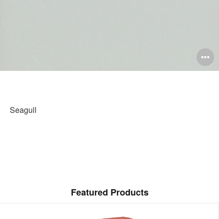
O
i
to
Seagull
Featured Products