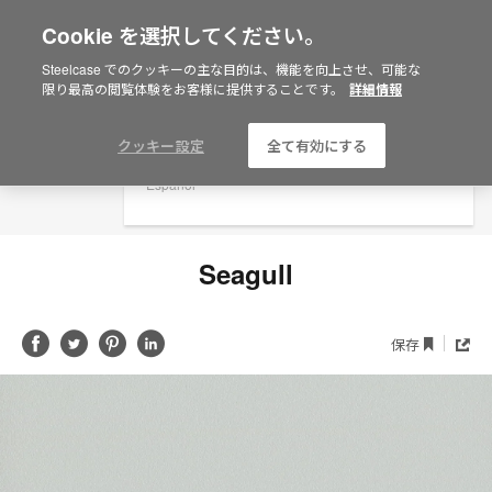
Cookie を選択してください。
×
Are you in United States?
Steelcase でのクッキーの主な目的は、機能を向上させ、可能な
限り最高の閲覧体験をお客様に提供することです。
詳細情報
Would you like to see Products we sell in
your region?
Americas
クッキー設定
全て有効にする
English
Español
Seagull
Share
Share
Share
Share
共
保存
有
on
on
on
on
Facebook
Twitter
Pinterest
LinkedIn