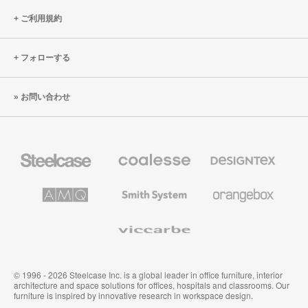
ご利用規約
フォローする
お問い合わせ
Steelcase
Coalesse
Designtex
の
の
プ
テ
レ
キ
AMQ
Smith
Orangebox
ミ
ス
Solutions
System
ア
タ
ム
イ
Viccarbe
オ
ル
フ
&
ィ
ウ
ス
ォ
家
ー
© 1996 - 2026 Steelcase Inc. is a global leader in office furniture, interior
具
ル
architecture and space solutions for offices, hospitals and classrooms. Our
カ
furniture is inspired by innovative research in workspace design.
バ