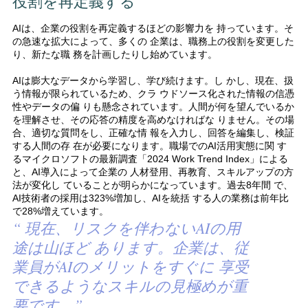
役割を再定義する
AIは、企業の役割を再定義するほどの影響力を 持っています。そ
の急速な拡大によって、多くの 企業は、職務上の役割を変更した
り、新たな職 務を計画したりし始めています。
AIは膨大なデータから学習し、学び続けます。し かし、現在、扱
う情報が限られているため、クラ ウドソース化された情報の信憑
性やデータの偏 りも懸念されています。人間が何を望んでいるか
を理解させ、その応答の精度を高めなければな りません。その場
合、適切な質問をし、正確な情 報を入力し、回答を編集し、検証
する人間の存 在が必要になります。職場でのAI活用実態に関 す
るマイクロソフトの最新調査「2024 Work Trend Index」による
と、AI導入によって企業の 人材登用、再教育、スキルアップの方
法が変化し ていることが明らかになっています。過去8年間 で、
AI技術者の採用は323%増加し、AIを統括 する人の業務は前年比
で28%増えています。
“ 現在、リスクを伴わないAIの用
途は山ほど あります。企業は、従
業員がAIのメリットをすぐに 享受
できるようなスキルの見極めが重
要です。”