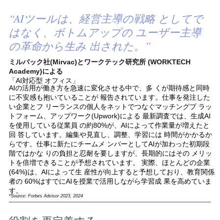
“AIツールは、経営主導の戦略 としてで
はなく、ボトムアップの ユーザー主導
の革命から生み 出された。”
ミルバック社(Mirvac)とワークテック研究所 (WORKTECH
Academy)による
「AI対応型 オフィス」
AIの活用が働き方を急速に変化させる中で、多 くが期待感と同時
に不安感も抱いていることが 報告されています。仕事を発注した
い企業とフ リーランスの個人をネットでつなぐマッチングプ ラッ
トフォーム、アップワーク(Upwork)による 最新調査では、生成AI
を使用している従業員 の約80%が、AIによって作業量が増えたと
回 答しています。編集や見直し、調整、学習には 時間がかかるか
らです。仕事に新たにチームメ ンバーとしてAIが加わった初期段
階ではかな りの負担と忍耐を要しますが、長期的にはその メリッ
トを倍増できることが予想されています。 実際、ほとんどの企業
(64%)は、AIによって生 産性が向上すると予想しており、教育関係
者の 60%はすでにAIを授業で活用しながら学習成 果を高めていま
す。
*Source: Forbes Advisor 2023, 2024