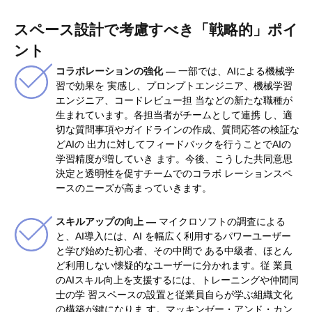
スペース設計で考慮すべき「戦略的」ポイ
ント
コラボレーションの強化 —
一部では、AIによる機械学
習で効果を 実感し、プロンプトエンジニア、機械学習
エンジニア、コードレビュー担 当などの新たな職種が
生まれています。各担当者がチームとして連携 し、適
切な質問事項やガイドラインの作成、質問応答の検証な
どAIの 出力に対してフィードバックを行うことでAIの
学習精度が増していき ます。今後、こうした共同意思
決定と透明性を促すチームでのコラボ レーションスペ
ースのニーズが高まっていきます。
スキルアップの向上 —
マイクロソフトの調査による
と、AI導入には、AI を幅広く利用するパワーユーザー
と学び始めた初心者、その中間で ある中級者、ほとん
ど利用しない懐疑的なユーザーに分かれます。従 業員
のAIスキル向上を支援するには、トレーニングや仲間同
士の学 習スペースの設置と従業員自らが学ぶ組織文化
の構築が鍵になりま す。マッキンゼー・アンド・カン