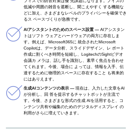
フィスでの防音対策は優 先課題になります。ノイズの
低減や周囲の雑音を遮断し、聞こえやすく する機能な
どに加え、さまざまなレベルのプライバシーを確保でき
るス ペースづくりが急務です。
AIアシスタントのためのスペース設置 —
AIアシスタン
トはソフト ウェアとハードウェアの両方に存在しま
す。例えば、Microsoft365に 統合されたMicrosoft
Copilotは、データ分析、スライドデザイン、レ ポート
作成に割くべき時間を短縮し、LogitechのSightビデオ
会議カ メラは、話し手を識別し、素早く焦点を合わせ
てくれます。今後、場合に よっては、情報を入手、伝
達するために物理的スペースに存在すること も将来的
にはありえます。
生成AIコンテンツの表示 —
現在は、入力した文章をAI
が分析し、回 答を提示するチャットボットが主流で
す。今後、さまざまな形式の生成 AIを活用すると、コ
ンテンツ共有や編集のためのデジタルディスプレイ の
利用がさらに増えていきます。