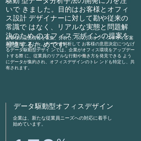
駆動 型データ分析手法の開発に力を注
いで きました。目的はお客様とオフィ
ス設計 デザイナーに対して勘や従来の
常識で はなく、リアルな実態と問題解
決のため のオフィスデザインの提案を
お客様の注文情報を収集、分析し、500万のオフィ スデザイン案
推進するた めです。
を導き出しました。データを解析して お客様の意思決定につなげ
るデータ駆動型デザイ ンでは、企業がオフィス環境をアップデー
トする際 に、従業員のリアルな行動や働き方を発見できる よう
にデータが集約され、オフィスデザインのトレ ンドも特定し、共
有されます。
データ駆動型オフィスデザイン
企業は、新たな従業員ニーズへの対応に着手し
始めています。