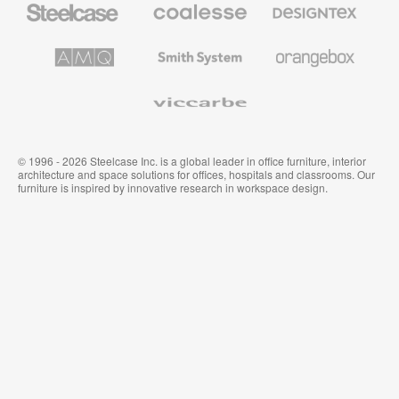
Steelcase
Coalesse
Designtex
の
の
プ
テ
レ
キ
AMQ
Smith
Orangebox
ミ
ス
Solutions
System
ア
タ
ム
イ
Viccarbe
オ
ル
フ
&
ィ
ウ
ス
ォ
家
ー
© 1996 - 2026 Steelcase Inc. is a global leader in office furniture, interior
具
ル
architecture and space solutions for offices, hospitals and classrooms. Our
カ
furniture is inspired by innovative research in workspace design.
バ
リ
ン
グ