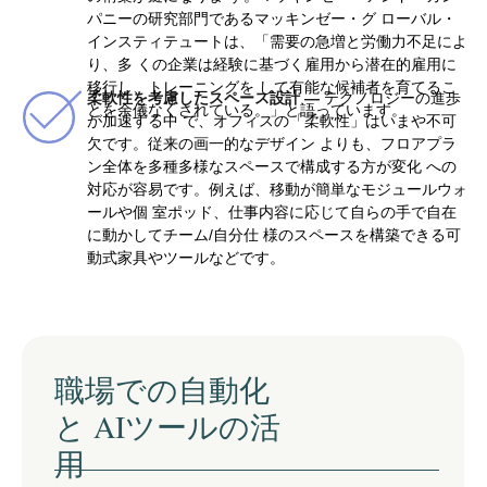
パニーの研究部門であるマッキンゼー・グ ローバル・
インスティテュートは、「需要の急増と労働力不足によ
り、多 くの企業は経験に基づく雇用から潜在的雇用に
移行し、トレーニングを して有能な候補者を育てるこ
柔軟性を考慮したスペース設計 —
テクノロジーの進歩
とを余儀なくされている。」と語っています。
が加速する中 で、オフィスの「柔軟性」はいまや不可
欠です。従来の画一的なデザイン よりも、フロアプラ
ン全体を多種多様なスペースで構成する方が変化 への
対応が容易です。例えば、移動が簡単なモジュールウォ
ールや個 室ポッド、仕事内容に応じて自らの手で自在
に動かしてチーム/自分仕 様のスペースを構築できる可
動式家具やツールなどです。
職場での自動化
と AIツールの活
用