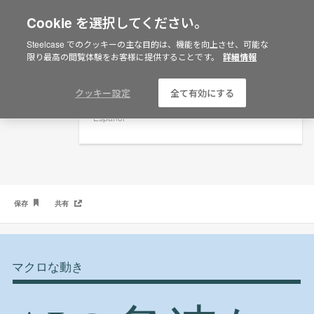
Cookie を選択してください。
×
Are you in United States?
Steelcase でのクッキーの主な目的は、機能を向上させ、可能な
AIの急速な拡大
限り最高の閲覧体験をお客様に提供することです。
詳細情報
Would you like to see Products we sell in
your region?
Americas
クッキー設定
全て有効にする
English
Español
保存
共有
マクロな動き