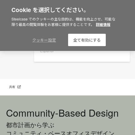
Cookie を選択してください。
×
Are you in United States?
Work Better （ワーク・ベター）マガジン: Community-Based Design
Steelcase でのクッキーの主な目的は、機能を向上させ、可能な
GET YOUR COPY
限り最高の閲覧体験をお客様に提供することです。
詳細情報
Would you like to see Products we sell in
your region?
Americas
クッキー設定
全て有効にする
English
Español
共有
Community-Based Design
都市計画から学ぶ
コミュニティ・ベースオフィスデザイン