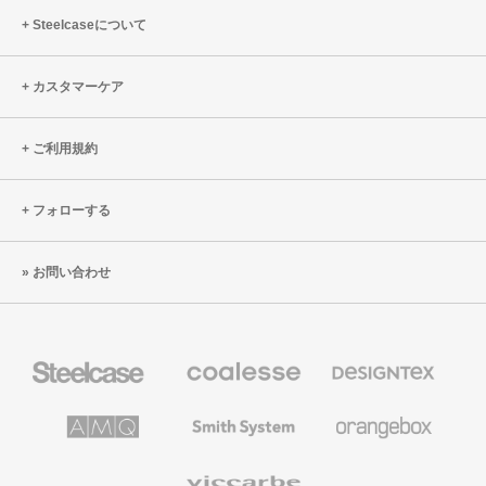
Steelcaseについて
カスタマーケア
ご利用規約
フォローする
お問い合わせ
Steelcase
Coalesse
Designtex
の
の
プ
テ
レ
キ
AMQ
Smith
Orangebox
ミ
ス
Solutions
System
ア
タ
ム
イ
Viccarbe
オ
ル