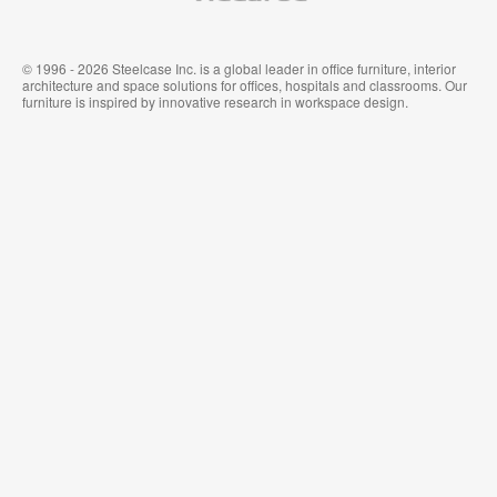
フ
&
ィ
ウ
ス
ォ
家
ー
© 1996 - 2026 Steelcase Inc. is a global leader in office furniture, interior
具
ル
architecture and space solutions for offices, hospitals and classrooms. Our
カ
furniture is inspired by innovative research in workspace design.
バ
リ
ン
グ