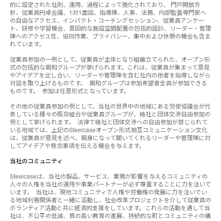
的に設定された社則、運用、過程によって強化されており、 門戸開放方
針、従業員円卓会議、1対1面談、指導陣、人事、法務、内部監査専門家へ
の自由なアクセス、インパクト・コーチングセッション、従業員アンケー
ト、研修や学習機会、意図的な施設空間配置の包括的設計、リーダー・管理
陣へのアクセス性、協同作業、プライバシー、集中および休憩の機会も含ま
れています。
従業員参加の一例として、従業員が主体となり組織立てられた、オープン形
式の包括的な親和グループが挙げられます。これは、従業員が集まって意見
やアイデアを出し合い、リーダーや管理陣を含む社内の他者を指導しながら
対話を取り上げるものです。 親和グループは参加希望者全員が参加できる
ものです。 参加は任意形式となっています。
その他の従業員参加の例として、当社の世界中の地域にある労使協議会が代
表している種々の既存組合や従業員グループが、結社と団体交渉自由参加の
例として挙げられます。 法律で結社と団体交渉への自由参加が禁じられて
いる地域では、上記のSteelcaseオープン形式相互コミュニケーション文化
は、従業員が意見を述べ、親身になって聞いてくれるリーダーや管理陣に対
してアイデアや懸念事項を伝える機会を与えます。
当社のコミュニティ
Steelcaseは、当社の製品、サービス、業務が影響を与えるコミュニティの
人々の人権を当社の運用や事業パートナーが必ず尊重することに力を注いで
います。 当社は、現地コミュニティで人権や労働権の発展に力を注いでい
る地域利害関係者と一緒に活動し、社会改革プロジェクトを介して従業員の
ボランティア活動と共に経済的支援をしています。これらの活動を通して当
社は、不公平の低減、質の高い教育の進展、持続的な町とコミュニティの構