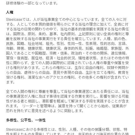
研修体験の一部となっています。
人権
Steelcaseでは、人が当社事業全ての中心となっています。全ての人々に対
する、人としての本質的価値を明らかにする当社の理念に加えて、全員に対
する当社の日常の関わりの中で、当社の基本的価値観を実践する当社の責任
は、国際法、原則、条約、基準、社内原則、上記原則に従い全員の権利と尊
厳を反映する当社の事業実行をする責任を確立しています。人種、肌の色、
民族、国籍、社会地域、祖先、性別、性同一性、性表現、性的志向、言語、
年齢、障害、健康状態、健康状況、身体的外見、妊娠、結婚歴、家族歴、外
国人であることや国籍歴、宗教・信条、政治的・その他の関係、遺伝情報、
軍役・復員歴、居住地、経済・社会的状況、犠牲者状態、またはその他の特
性に関わらず、全ての人間は国際的に認識されている人権の尊重や保護を受
ける権利があります。これらの権利には、生存と自由の権利、奴隷や拷問か
らの自由、虐待からの自由、意見や表現の自由、生計を立てる権利、教育を
受ける権利、清潔な水へのアクセスの権利、その他多くの権利が含まれてい
ます。
全ての人間の権利と尊厳を尊重して当社の事業運営にあたる責任には、当社
の事業運営が人権に及ぼす事項を認識する作業を実行し、影響を受ける可能
性がある者と相談し、悪影響を軽減して解決する手段を実践することが含ま
れます。 リーダーと管理陣は、誠意を持って聞くことから始め、従業員が
恐れを持たずに意見を述べるように奨励します。
多様性、公平性、一体性
Steelcaseにおける多様性とは、性別、人種、その他の保護分類、状態、特
性を超えたものを意味しています。これは、先天的および後天的な異なる特