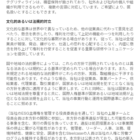
テグリティラインは、機密保持が施されており、社外および社内の個人や組
織が利用できるもので、 複数の言語に対応しています。ご希望により、匿
名扱いとすることもできます。
文化的あるいは法規的対立
文化的な基準は世界中で異なっているため、他の従業員に代わって意見を述
べたり、懸念を表示したり、権利を行使して上記の機能の一つを利用したり
することに対して文化的な寡黙がある場合があります。 従って、当社は全従
業員が報復、脅迫、嫌がらせ、仕返しの恐れを心配することなく、内密に懸
念を持ち上げて権利を行使することを促進する重要な研修やコミュニケーシ
ョンを提供しています。
国や地域の法的要件によっては、これらの方針で説明されているものとは異
なる法あるいは規約による基準が定められている場合があります。また、将
来規定される地域的な法的要件がこれらの方針、実践、取組機会に干渉する
可能性もあります。そのような場合、当社は全従業員、事業パートナー、供
給業者、代理業者、取引業者が、国家あるいは地域法規を犯すことなく当社
の方針を適切に適用するように要求します。これと同時に、当社は国家ある
いは地域法規を尊重すると共に、国際人権基準が国家あるいは地域法規が上
位となる当該法規を土台として、当社の事業行動と運用を国際基準に合わせ
ることに努めます。
（当社のESG主導権を管理する役員委員会を通して）当社の上層チームと
役員会員は本方針の開発に参加し、本方針の基準違反が発生した可能性のあ
る事象を含む、実行の責任を負っています。違反は処罰措置あるいは事業関
係の停止に繋がる可能性があります。 管理者、リーダー、人事、法務、環
境持続性、健康と安全、調達を含むSteelcaseの人員は当社の人権と労働プ
ログラムを維持する責任があります。本方針は公表されており、当社の新入