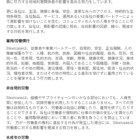
築に尽力する地域利害関係者の影響を高める努力をしています。
更に当社は、生活、健康と幸福、安全、清潔な水へのアクセス、持続的な生
物多様性、当社製品、サービス、運用あるいは当社の事業パートナーによっ
て悪影響を受けないことを含む、コミュニティの人々の人権を守ることに尽
力致します。当社は、悪影響の認識に努め、当該影響の回避、縮小、軽減を
する対処を実行します。
雇用/労働慣行
Steelcaseは、従業員や事業パートナーが、自発的、安全、正当報酬、人の
尊厳保護の下で、人種、肌の色、民族、国籍や社会的履歴、祖先、性別、性
同一性、性表現、性的志向、言語、年齢、障害、健康状態、健康状況、身体
的外見、妊娠、結婚歴、家族歴、外国人であることや国籍歴、宗教・信条、
政治的・その他の関係、遺伝情報、軍役・復員歴、居住地、経済・社会的状
況、犠牲者状態、またはその他の特性による差別を受けずに雇用されている
ことを確保するよう尽力致します。
非自発的労働
Steelcaseは、組織やサプライチェーンのいかなる部分においても、人身売
買に参加したり、奴隷労働を利用したりすることはありません。すべての労
働は自発的なものであり、労働者は自由に辞職したり、雇用を終了したりす
ることができます。当社は労働者が強制的に仕事の対価の支払いを課せられ
ることや、雇用取得過程において第三者に負債を負うことを禁止していま
す。 万が一労働者の権利に違反する行為が発生した場合には、Steelcaseは
労働者に対する悪影響を軽減する努力を致します。
未成年の労働