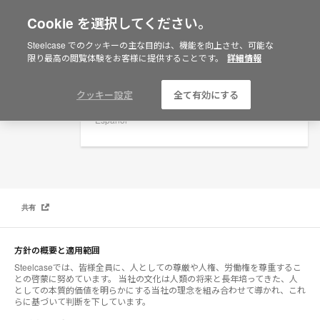
Cookie を選択してください。
×
Are you in United States?
Steelcase でのクッキーの主な目的は、機能を向上させ、可能な
グローバルの人権および労働権に関する方針
限り最高の閲覧体験をお客様に提供することです。
詳細情報
Would you like to see Products we sell in
your region?
Americas
クッキー設定
全て有効にする
English
Español
共有
方針の概要と適用範囲
Steelcaseでは、皆様全員に、人としての尊厳や人権、労働権を尊重するこ
との啓蒙に努めています。 当社の文化は人類の将来と長年培ってきた、人
としての本質的価値を明らかにする当社の理念を組み合わせて導かれ、これ
らに基づいて判断を下しています。