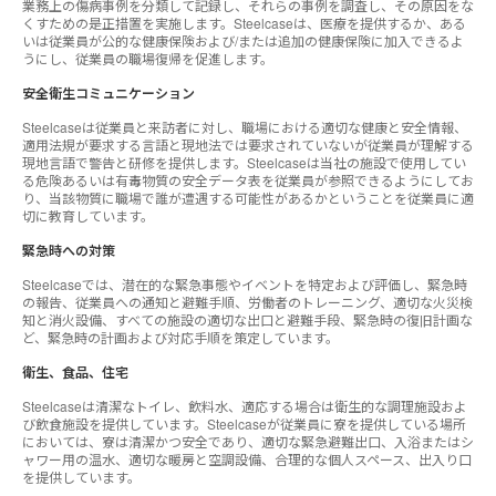
業務上の傷病事例を分類して記録し、それらの事例を調査し、その原因をな
くすための是正措置を実施します。Steelcaseは、医療を提供するか、ある
いは従業員が公的な健康保険および/または追加の健康保険に加入できるよ
うにし、従業員の職場復帰を促進します。
安全衛生コミュニケーション
Steelcaseは従業員と来訪者に対し、職場における適切な健康と安全情報、
適用法規が要求する言語と現地法では要求されていないが従業員が理解する
現地言語で警告と研修を提供します。Steelcaseは当社の施設で使用してい
る危険あるいは有毒物質の安全データ表を従業員が参照できるようにしてお
り、当該物質に職場で誰が遭遇する可能性があるかということを従業員に適
切に教育しています。
緊急時への対策
Steelcaseでは、潜在的な緊急事態やイベントを特定および評価し、緊急時
の報告、従業員への通知と避難手順、労働者のトレーニング、適切な火災検
知と消火設備、すべての施設の適切な出口と避難手段、緊急時の復旧計画な
ど、緊急時の計画および対応手順を策定しています。
衛生、食品、住宅
Steelcaseは清潔なトイレ、飲料水、適応する場合は衛生的な調理施設およ
び飲食施設を提供しています。Steelcaseが従業員に寮を提供している場所
においては、寮は清潔かつ安全であり、適切な緊急避難出口、入浴またはシ
ャワー用の温水、適切な暖房と空調設備、合理的な個人スペース、出入り口
を提供しています。