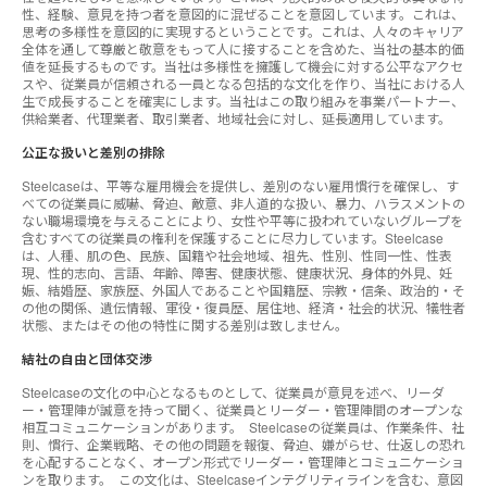
性、経験、意見を持つ者を意図的に混ぜることを意図しています。これは、
思考の多様性を意図的に実現するということです。これは、人々のキャリア
全体を通して尊厳と敬意をもって人に接することを含めた、当社の基本的価
値を延長するものです。当社は多様性を擁護して機会に対する公平なアクセ
スや、従業員が信頼される一員となる包括的な文化を作り、当社における人
生で成長することを確実にします。当社はこの取り組みを事業パートナー、
供給業者、代理業者、取引業者、地域社会に対し、延長適用しています。
公正な扱いと差別の排除
Steelcaseは、平等な雇用機会を提供し、差別のない雇用慣行を確保し、す
べての従業員に威嚇、脅迫、敵意、非人道的な扱い、暴力、ハラスメントの
ない職場環境を与えることにより、女性や平等に扱われていないグループを
含むすべての従業員の権利を保護することに尽力しています。Steelcase
は、人種、肌の色、民族、国籍や社会地域、祖先、性別、性同一性、性表
現、性的志向、言語、年齢、障害、健康状態、健康状況、身体的外見、妊
娠、結婚歴、家族歴、外国人であることや国籍歴、宗教・信条、政治的・そ
の他の関係、遺伝情報、軍役・復員歴、居住地、経済・社会的状況、犠牲者
状態、またはその他の特性に関する差別は致しません。
結社の自由と団体交渉
Steelcaseの文化の中心となるものとして、従業員が意見を述べ、リーダ
ー・管理陣が誠意を持って聞く、従業員とリーダー・管理陣間のオープンな
相互コミュニケーションがあります。 Steelcaseの従業員は、作業条件、社
則、慣行、企業戦略、その他の問題を報復、脅迫、嫌がらせ、仕返しの恐れ
を心配することなく、オープン形式でリーダー・管理陣とコミュニケーショ
ンを取ります。 この文化は、Steelcaseインテグリティラインを含む、意図