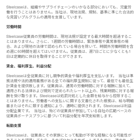
Steelcaseは、組織やサプライチェーンのいかなる部分においても、児童労
働を行うことはありません。当社は、現地法規、規制、基準に準じた合法的
な見習いプルグラムの適用を支援しています。
労働時間
Steelcase従業員の労働時間は、現地法規が設定する最大時間を超過するこ
とはありません。さらに、1週間の労働時間は、緊急事態や異常事態の場
合、および現地の法律で認められている場合を除いて、時間外労働時間を含
め週に60時間を超えてはいけません。従業員は、週7日ごとに少なくとも1
日は定期的に休日を取得することができます。
賃金、福利厚生、利益分配
Steelcaseは全従業員に対し競争的賃金や福利厚生を支払います。 当社は準
拠法規や法的適用義務がある全ての福利厚生規制に従って、最低でも最低生
計賃金を提供致します。従業員は、通常の労働時間に対する報酬に加えて、
適用される法律および規則で定められたレート以上の、残業時間に対する報
酬を受け取ります。Steelcaseは処罰対処とした金額を給与から控除するこ
とはありません。労働者への支払いに関する文書化された根拠は、給与明細
書またはそれに類する通知により、適時に提供されます。Steelcaseは利益
分配企業です。 当社は、殆どの従業員が参加している自社の広範ベースの
従業員ボーナスプランに基づいて利益分配を年次支給致します。
転勤支援
Steelcaseは、従業員とその家族にとって転勤が不安な経験になる可能性が
あることを認識しており、そのプロセスをサポートするために一流のサービ