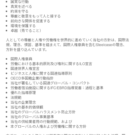
誠実な行動
真実を述べる
約束を守る
尊厳と敬意をもって人と接する
前向きな関係を促進する
環境を保護する
卓越（秀でること）
人としての尊厳と人権や労働権を世界的に進めていく当社の方針は、国際法
規、理念、慣習、基準を踏まえて、国際人権章典を含むSteelcaseの理念、
方針を盛り込んでいます。
国際人権章典
労働における基本的原則及び権利に関するILO宣言
国連世界人権宣言
ビジネスと人権に関する国連指導原則
OECD多国籍企業行動指針
当社が署名している国連グローバル・コンパクト
労働者宿泊施設に関するIFC/EBRD指導覚書：過程と基準
優れた指導原理
法規範
当社の企業理念
当社の基本的価値観
当社のグローバルハラスメント防止方針
当社のグローバル事業基準
当社の供給業者用の行動規範、および
本グローバルの人権および労働権に関する方針