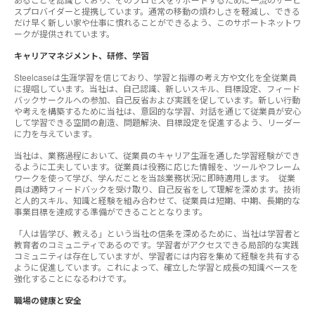
スプロバイダーと提携しています。通常の移動の煩わしさを軽減し、できる
だけ早く新しい家や仕事に慣れることができるよう、このサポートネットワ
ークが提供されています。
キャリアマネジメント、研修、学習
Steelcaseは生涯学習を信じており、学習と指導の考え方や文化を全従業員
に提唱しています。当社は、自己認識、新しいスキル、目標設定、フィード
バックサークルへの参加、自己反省および実践を促しています。新しい行動
や考えを構築するために当社は、意図的な学習、対話を通じて従業員が安心
して学習できる空間の創造、問題解決、目標設定を促進するよう、リーダー
に力を与えています。
当社は、業務過程において、従業員のキャリア生涯を通した学習経験ができ
るように工夫しています。従業員は役務に応じた情報を、ツールやフレーム
ワークを使って学び、学んだことを当該業務状況に即時適用します。 従業
員は適時フィードバックを受け取り、自己反省をして理解を深めます。技術
と人的スキル、知識と経験を組み合わせて、従業員は短期、中期、長期的な
事業目標を達成する準備ができることとなります。
「人は皆学び、教える」という当社の信条を深めるために、当社は学習者と
教育者のコミュニティであるのです。学習者がアクセスできる局部的な実践
コミュニティは存在していますが、学習者には内容を集めて経験を共有する
ように促進しています。これによって、確立した学習と成長の知識ベースを
強化することになるわけです。
職場の健康と安全