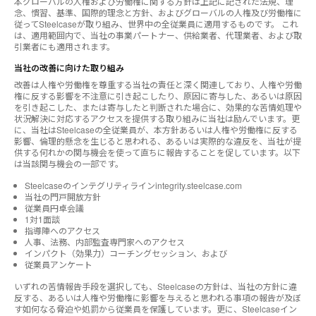
本グローバルの人権および労働権に関する方針は上記に記された法規、理
念、慣習、基準、国際的理念と方針、およびグローバルの人権及び労働権に
従ってSteelcaseが取り組み、世界中の全従業員に適用するものです。 これ
は、適用範囲内で、当社の事業パートナー、供給業者、代理業者、および取
引業者にも適用されます。
当社の改善に向けた取り組み
改善は人権や労働権を尊重する当社の責任と深く関連しており、人権や労働
権に反する影響を不注意に引き起こしたり、原因に寄与した、あるいは原因
を引き起こした、または寄与したと判断された場合に、効果的な苦情処理や
状況解決に対応するアクセスを提供する取り組みに当社は励んでいます。更
に、当社はSteelcaseの全従業員が、本方針あるいは人権や労働権に反する
影響、倫理的懸念を生じると思われる、あるいは実際的な違反を、当社が提
供する何れかの関与機会を使って直ちに報告することを促しています。以下
は当該関与機会の一部です。
Steelcaseのインテグリティラインintegrity.steelcase.com
当社の門戸開放方針
従業員円卓会議
1対1面談
指導陣へのアクセス
人事、法務、内部監査専門家へのアクセス
インパクト（効果力）コーチングセッション、および
従業員アンケート
いずれの苦情報告手段を選択しても、Steelcaseの方針は、当社の方針に違
反する、あるいは人権や労働権に影響を与えると思われる事項の報告が及ぼ
す如何なる脅迫や処罰から従業員を保護しています。更に、Steelcaseイン