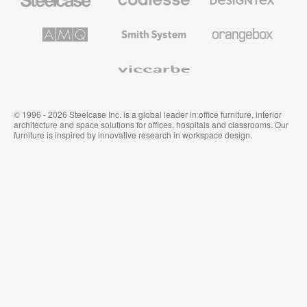
の
の
プ
テ
レ
キ
AMQ
Smith
Orangebox
ミ
ス
Solutions
System
ア
タ
ム
イ
Viccarbe
オ
ル
フ
&
ィ
ウ
ス
ォ
家
ー
© 1996 - 2026 Steelcase Inc. is a global leader in office furniture, interior
具
ル
architecture and space solutions for offices, hospitals and classrooms. Our
カ
furniture is inspired by innovative research in workspace design.
バ
リ
ン
グ