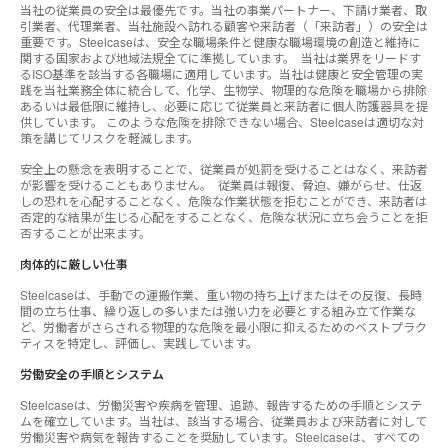
当社の従業員の安全は最優先です。当社の事業パートナー、下請け業者、取
引業者、代理業者、当社施設へ訪れる顧客や来訪者（「来訪者」）の安全は
重要です。Steelcaseは、安全な職場条件と健康な職場環境の創造と維持に
関する国家および地域法規全てに準拠しています。 当社は業界をリードす
るISO基準を該当する各職場に適用しています。当社は健康と安全管理の実
践を当社業務全体に統合して、化学、生物学、物理的な危険を職場から排除
あるいは最低限に維持し、必要に応じて従業員と来訪者に個人防護器具を提
供しています。 このような危険を排除できない場合、Steelcaseは適切な対
策を講じてリスクを軽減します。
安全上の懸念を表明することで、従業員が処罰を受けることはなく、来訪者
が影響を受けることもありません。 従業員は報復、脅迫、嫌がらせ、仕返
しの恐れを心配することなく、危険な作業状態を拒むことができ、来訪者は
否定的な結果が生じる心配をすることなく、危険な状況に立ち会うことを拒
否することが出来ます。
肉体的に厳しい仕事
Steelcaseは、手動での運搬作業、重い物の持ち上げまたはその反復、長時
間の立ち仕事、繰り返しの多いまたは強い力を必要とする組み立て作業な
ど、労働者がさらされる物理的な危険を最小限に抑えるためのベストプラク
ティスを特定し、評価し、実践しています。
労働安全の手順とシステム
Steelcaseは、労働災害や疾病を管理、追跡、報告するための手順とシステ
ムを確立しています。当社は、該当する場合、従業員および来訪者に対して
労働災害や病気を報告することを奨励しています。Steelcaseは、すべての