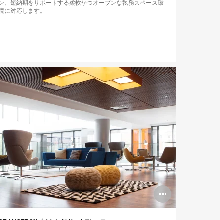
ン、短納期をサポートする柔軟かつオープンな執務スペース環
境に対応します。
n
Open
ge
image