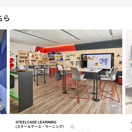
tooltip
ちら
Open
Ope
image
ima
STEELCASE LEARNING
tooltip
tool
(スチールケース・ラーニング）
く