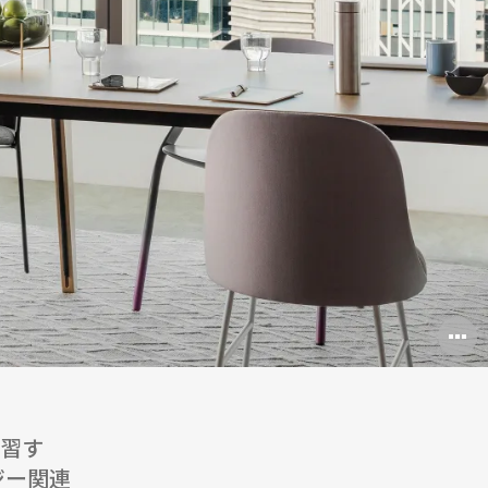
O
i
to
学習す
ジー関連