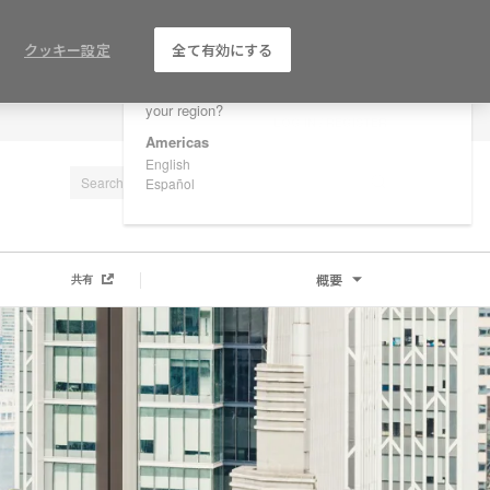
×
Are you in United States?
クッキー設定
全て有効にする
Would you like to see Products we sell in
your region?
LOG IN / REGISTER
Americas
English
Español
概要
共有