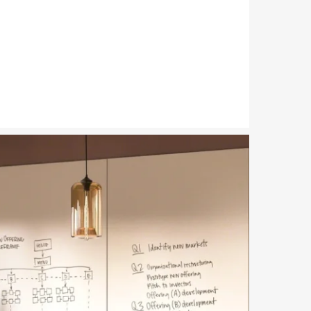
ge
tip