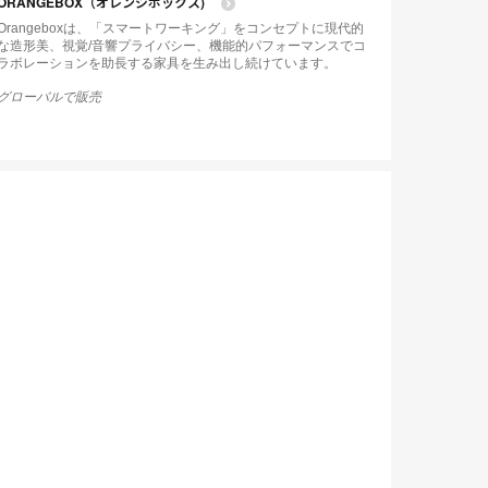
ORANGEBOX（オレンジボックス)
tip
tooltip
Orangeboxは、「スマートワーキング」をコンセプトに現代的
な造形美、視覚/音響プライバシー、機能的パフォーマンスでコ
ラボレーションを助長する家具を生み出し続けています。
グローバルで販売
n