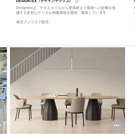
DESIGNTEX（デザインテックス)
tooltip
tool
の
Designtexは、テキスタイルから壁装材まで環境への影響を低
減する多彩なデジタル画像素材を開発、製造しています。
南北アメリカで販売
Open
Ope