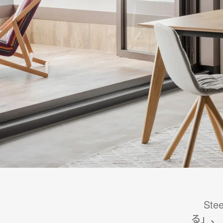
St
る」、