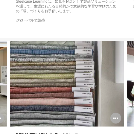
Steelcase Learningは、知見を起点として製品ソリューション
を通して、生涯にわたる自発的かつ意欲的な学習や学びのため
の「場」づくりをお手伝いします。
グローバルで販売.
Open
Ope
image
ima