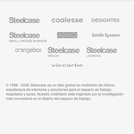
Mobiliario
Mobiliario
Textiles
Steelcase
Premium
de
de
Designtex
Coalesse
Steelcase
AMQ
Mobiliario
Small
Solutions
de
Business
Smith
System
Mobiliario
Mobiliario
Mobiliario
de
para
para
Orangebox
Industria
Educación
Médica
de
Viccarbe
de
Steelcase
Steelcase
© 1996 - 2026 Steelcase es un líder global en mobiliario de oficina,
arquitectura de interiores y soluciones para el espacio de trabajo,
hospitales y aulas. Nuestro mobiliario está inspirado por la investigación
más innovadora en el diseño del espacio de trabajo.