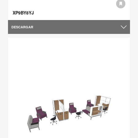
XP9BY8YJ
DESCARGAR