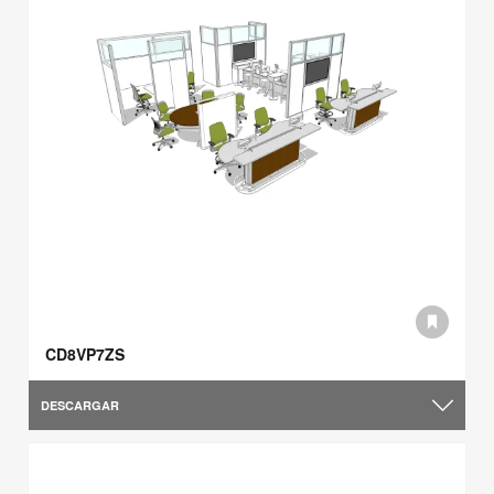
CD8VP7ZS
DESCARGAR