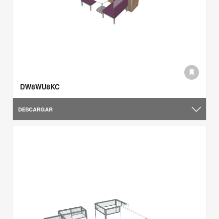
DW8WU8KC
DESCARGAR