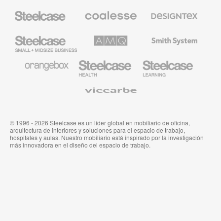
Mobiliario
Mobiliario
Textiles
Steelcase
Premium
de
de
Designtex
Coalesse
Steelcase
AMQ
Mobiliario
Small
Solutions
de
Business
Smith
System
Mobiliario
Mobiliario
Mobiliario
de
para
para
Orangebox
Industria
Educación
Médica
de
Viccarbe
de
Steelcase
Steelcase
© 1996 - 2026 Steelcase es un líder global en mobiliario de oficina,
arquitectura de interiores y soluciones para el espacio de trabajo,
hospitales y aulas. Nuestro mobiliario está inspirado por la investigación
más innovadora en el diseño del espacio de trabajo.