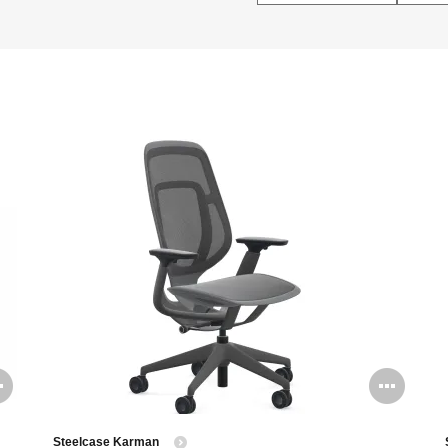
Open
Ope
image
ima
Steelcase Karman