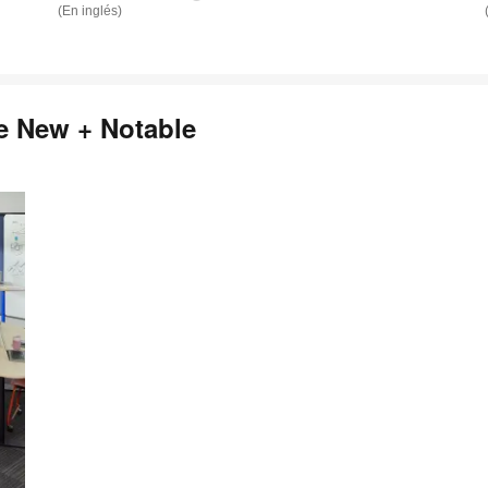
tooltip
tool
(En inglés)
e New + Notable