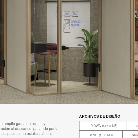
ARCHIVOS DE DISEÑO
na amplia gama de estilos y
2D DWG (516.8 KB)
tración al descanso, pasando por la
los espacios una estética cálida,
REVIT (18.6 MB)
SMA