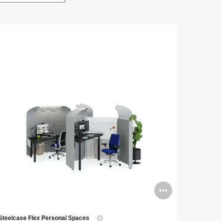
n
Open
ge
image
Steelcase Flex Personal Spaces