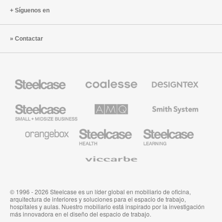
Síguenos en
Contactar
Mobiliario
Mobiliario
Textiles
Steelcase
Premium
de
de
Designtex
Coalesse
Steelcase
AMQ
Mobiliario
Small
Solutions
de
Business
Smith
System
Mobiliario
Mobiliario
Mobiliario
de
para
para
Orangebox
Industria
Educación
Médica
de
Viccarbe
de
Steelcase
Steelcase
© 1996 - 2026 Steelcase es un líder global en mobiliario de oficina,
arquitectura de interiores y soluciones para el espacio de trabajo,
hospitales y aulas. Nuestro mobiliario está inspirado por la investigación
más innovadora en el diseño del espacio de trabajo.