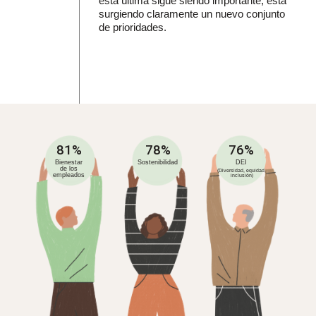
ésta última sigue siendo importante, está
surgiendo claramente un nuevo conjunto
de prioridades.
81%
78%
76%
Bienestar
Sostenibilidad
DEI
de los
(Diversidad, equidad,
empleados
inclusión)