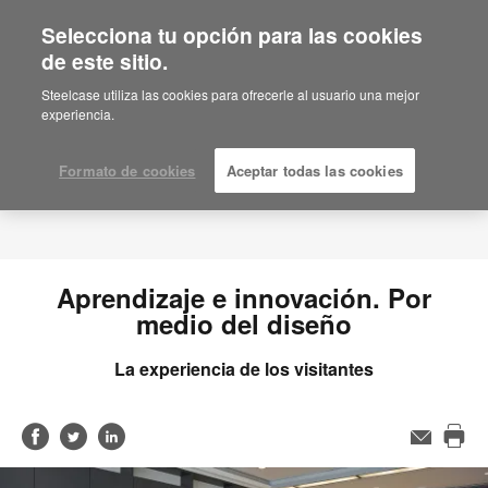
Selecciona tu opción para las cookies
de este sitio.
Steelcase utiliza las cookies para ofrecerle al usuario una mejor
experiencia.
Formato de cookies
Aceptar todas las cookies
Aprendizaje e innovación. Por
medio del diseño
La experiencia de los visitantes
Compartir
Compartir
Compartir
Email
Imp
en
en
en
est