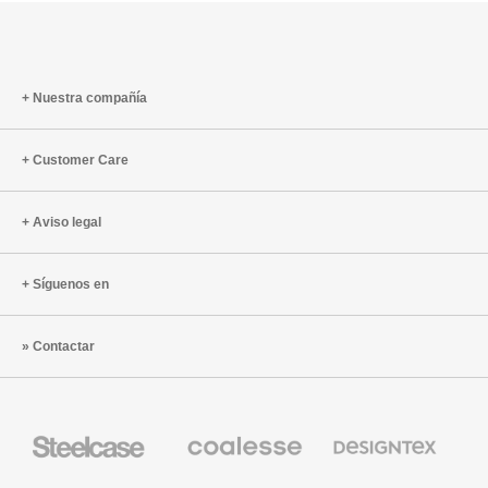
Nuestra compañía
Customer Care
Aviso legal
Síguenos en
Contactar
Mobiliario
Mobiliario
Textiles
Steelcase
Premium
de
de
Designtex
Coalesse
Steelcase
AMQ
Mobiliario