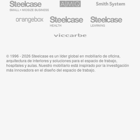
Small
Solutions
de
Business
Smith
System
Mobiliario
Mobiliario
Mobiliario
de
para
para
Orangebox
Industria
Educación
Médica
de
Viccarbe
de
Steelcase
Steelcase
© 1996 - 2026 Steelcase es un líder global en mobiliario de oficina,
arquitectura de interiores y soluciones para el espacio de trabajo,
hospitales y aulas. Nuestro mobiliario está inspirado por la investigación
más innovadora en el diseño del espacio de trabajo.