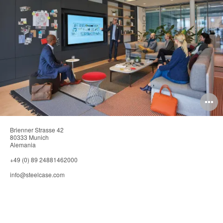
Facebook
Twitter
Linked-
pág
in
O
i
Brienner Strasse 42
to
80333 Munich
Alemania
+49 (0) 89 24881462000
info@steelcase.com