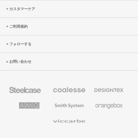
カスタマーケア
ご利用規約
フォローする
お問い合わせ
Steelcase
Coalesse
Designtex
の
の
プ
テ
レ
キ
AMQ
Smith
Orangebox
ミ
ス
Solutions
System
ア
タ
ム
イ
Viccarbe
オ
ル
フ
&
ィ
ウ
ス
ォ