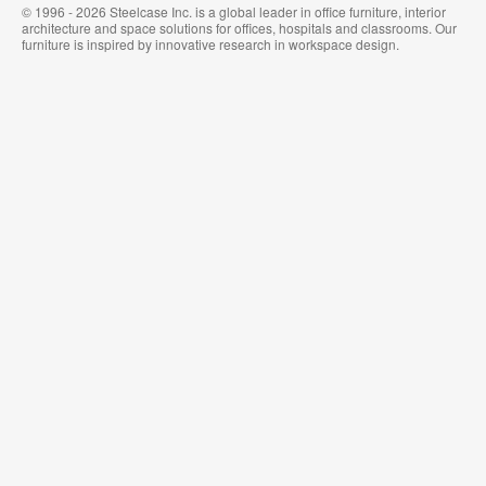
家
ー
© 1996 - 2026 Steelcase Inc. is a global leader in office furniture, interior
具
ル
architecture and space solutions for offices, hospitals and classrooms. Our
カ
furniture is inspired by innovative research in workspace design.
バ
リ
ン
グ