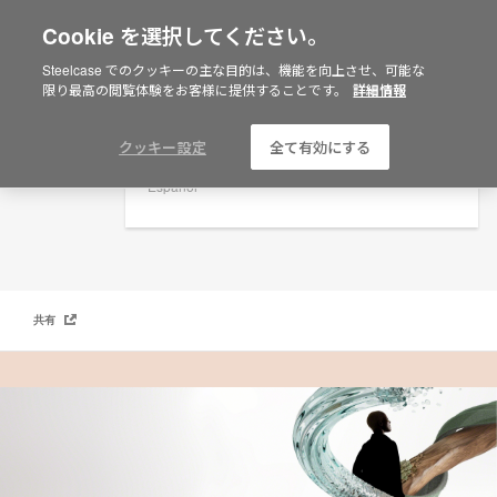
Cookie を選択してください。
×
Are you in United States?
Steelcase でのクッキーの主な目的は、機能を向上させ、可能な
Work Better（ワーク・ベター）マガジン: より良い未来を生む設計デザイン
限り最高の閲覧体験をお客様に提供することです。
詳細情報
Would you like to see Products we sell in
your region?
Americas
クッキー設定
全て有効にする
English
Español
共有