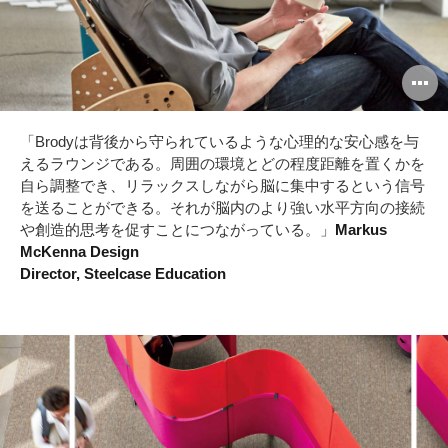
O
i
「Brodyは背後から守られているような心理的な安心感を与
to
えるラウンジである。周囲の環境とどの程度距離を置くかを
自ら調整でき、リラックスしながら脳に集中するという信号
を送ることができる。それが脳内のより強い水平方向の接続
や創造的思考を促すことにつながっている。」
Markus
McKenna Design
Director, Steelcase Education