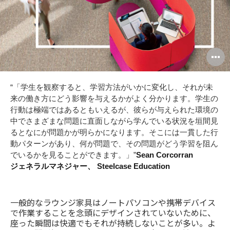
O
i
“「学生を観察すると、学習方法がいかに変化し、それが未
to
来の働き方にどう影響を与えるかがよく分かります。学生の
行動は極端ではあるともいえるが、彼らが与えられた環境の
中でさまざまな問題に直面しながら学んでいる状況を垣間見
るとなにが問題かが明らかになります。そこには一貫した行
動パターンがあり、何が問題で、その問題がどう学習を阻ん
でいるかを見ることができます。」”
Sean Corcorran
ジェネラルマネジャー、 Steelcase Education
一般的なラウンジ家具はノートパソコンや携帯デバイス
で作業することを念頭にデザインされていないために、
座った瞬間は快適でもそれが持続しないことが多い。よ