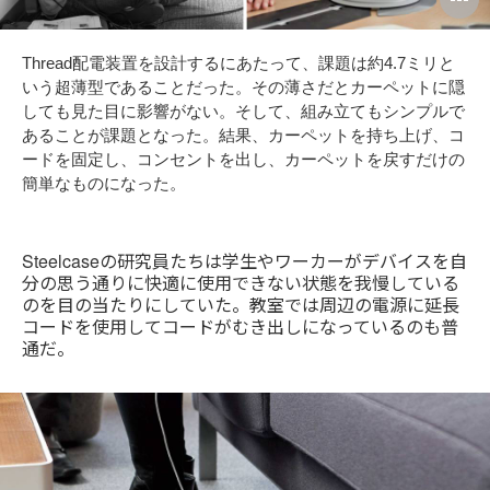
i
Thread配電装置を設計するにあたって、課題は約4.7ミリと
to
いう超薄型であることだった。その薄さだとカーペットに隠
しても見た目に影響がない。そして、組み立てもシンプルで
あることが課題となった。結果、カーペットを持ち上げ、コ
ードを固定し、コンセントを出し、カーペットを戻すだけの
簡単なものになった。
Steelcaseの研究員たちは学生やワーカーがデバイスを自
分の思う通りに快適に使用できない状態を我慢している
のを目の当たりにしていた。教室では周辺の電源に延長
コードを使用してコードがむき出しになっているのも普
通だ。