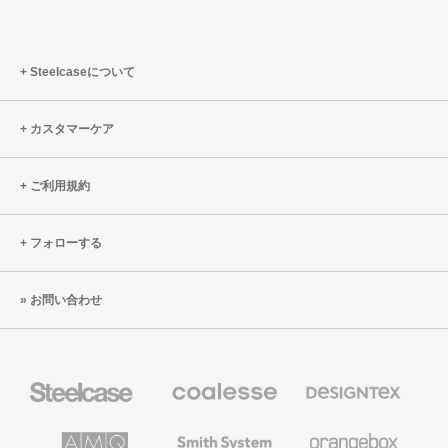
Steelcaseについて
カスタマーケア
ご利用規約
フォローする
お問い合わせ
Steelcase
Coalesse
Designtex
の
の
プ
テ
レ
キ
AMQ
Smith
Orangebox
ミ
ス
Solutions
System