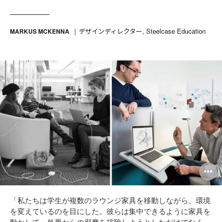
デザインディレクター, Steelcase Education
MARKUS MCKENNA
O
i
「私たちは学生が複数のラウンジ家具を移動しながら、環境
to
を変えているのを目にした。彼らは集中できるように家具を