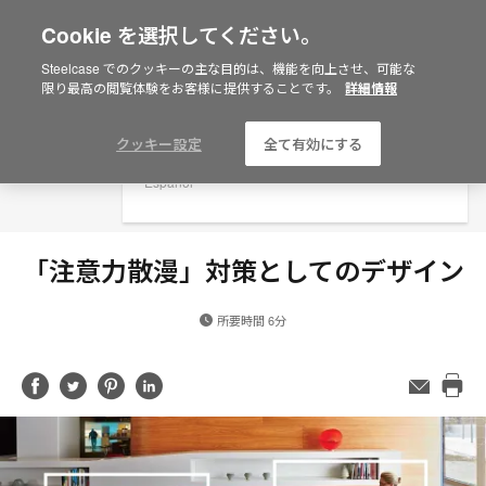
Cookie を選択してください。
×
Are you in United States?
Steelcase でのクッキーの主な目的は、機能を向上させ、可能な
限り最高の閲覧体験をお客様に提供することです。
詳細情報
Would you like to see Products we sell in
your region?
Americas
クッキー設定
全て有効にする
English
Español
「注意力散漫」対策としてのデザイン
所要時間 6分
Share
Share
Share
Share
メ
ー
Pri
on
on
on
on
ル
this
Facebook
Twitter
Pinterest
LinkedIn
ア
pag
ド
レ