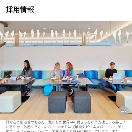
採用情報
O
i
好奇心と創造性のある方、私たちが世界中の働き方をどう支援し、改善して
いるかをご体感ください。Steelcaseでは従業員やビジネスパートナーが共
to
同で、イノベーションに向けて日々新たな課題に挑戦しています。また、