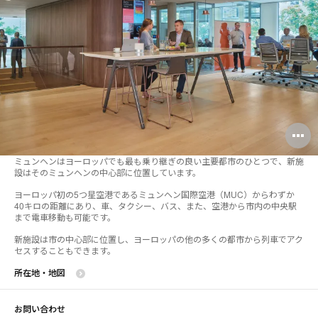
O
i
ミュンヘンはヨーロッパでも最も乗り継ぎの良い主要都市のひとつで、新施
設はそのミュンヘンの中心部に位置しています。
to
ヨーロッパ初の5つ星空港であるミュンヘン国際空港（MUC）からわずか
40キロの距離にあり、車、タクシー、バス、また、空港から市内の中央駅
まで電車移動も可能です。
新施設は市の中心部に位置し、ヨーロッパの他の多くの都市から列車でアク
セスすることもできます。
所在地・地図
お問い合わせ