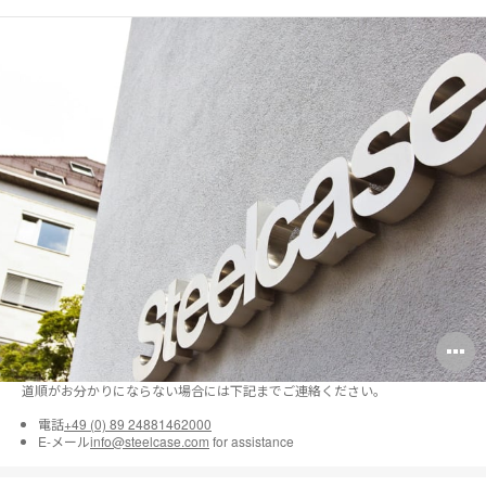
O
i
道順がお分かりにならない場合には下記までご連絡ください。
to
電話
+49 (0) 89 24881462000
E-メール
info@steelcase.com
for assistance