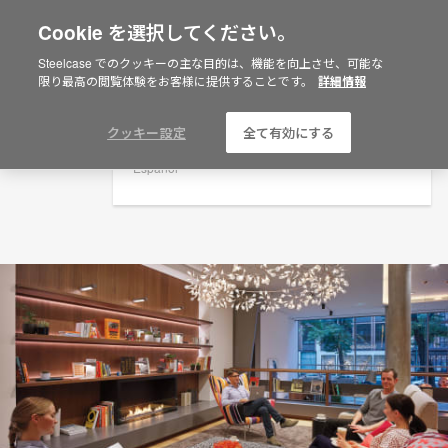
Cookie を選択してください。
×
Are you in United States?
Steelcase でのクッキーの主な目的は、機能を向上させ、可能な
ミュンヘン、ドイツ
限り最高の閲覧体験をお客様に提供することです。
詳細情報
Would you like to see Products we sell in
your region?
Americas
クッキー設定
全て有効にする
English
Español