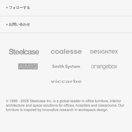
フォローする
お問い合わせ
Steelcase
Coalesse
Designtex
の
の
プ
テ
レ
キ
AMQ
Smith
Orangebox
ミ
ス
Solutions
System
ア
タ
ム
イ
Viccarbe
オ
ル
フ
&
ィ
ウ
ス
ォ
家
ー
© 1996 - 2026 Steelcase Inc. is a global leader in office furniture, interior
具
ル
architecture and space solutions for offices, hospitals and classrooms. Our
カ
furniture is inspired by innovative research in workspace design.
バ
リ
ン
グ