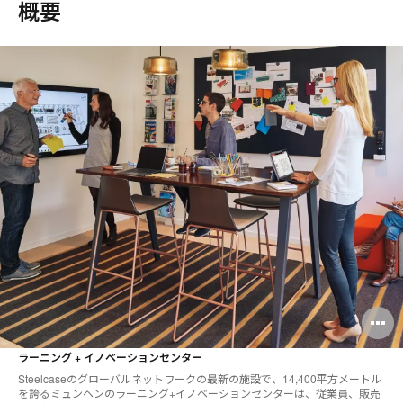
概要
O
i
ラーニング + イノベーションセンター
to
Steelcaseのグローバルネットワークの最新の施設で、14,400平方メートル
を誇るミュンヘンのラーニング+イノベーションセンターは、従業員、販売