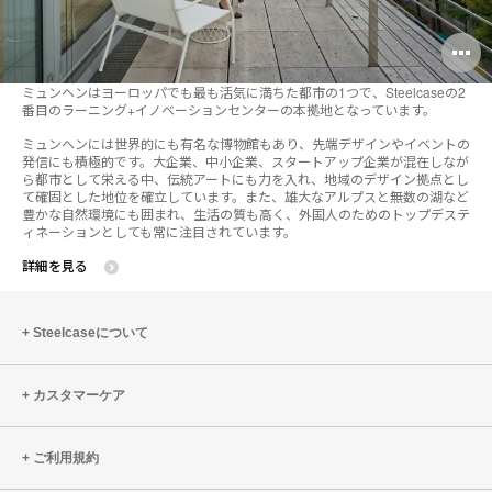
O
i
ミュンヘンはヨーロッパでも最も活気に満ちた都市の1つで、Steelcaseの2
番目のラーニング+イノベーションセンターの本拠地となっています。
to
ミュンヘンには世界的にも有名な博物館もあり、先端デザインやイベントの
発信にも積極的です。大企業、中小企業、スタートアップ企業が混在しなが
ら都市として栄える中、伝統アートにも力を入れ、地域のデザイン拠点とし
て確固とした地位を確立しています。また、雄大なアルプスと無数の湖など
豊かな自然環境にも囲まれ、生活の質も高く、外国人のためのトップデステ
ィネーションとしても常に注目されています。
詳細を見る
Steelcaseについて
カスタマーケア
ご利用規約