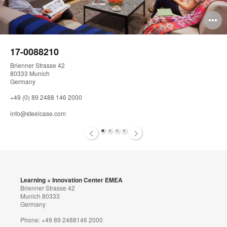
pen
O
mage
i
17-0088210
oltip
to
Brienner Strasse 42
80333 Munich
Germany
+49 (0) 89 2488 146 2000
info@steelcase.com
1
2
3
4
Learning + Innovation Center EMEA
Brienner Strasse 42
Munich 80333
Germany
Phone: +49 89 2488146 2000