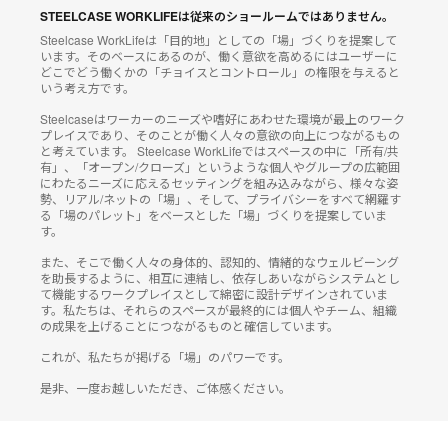
STEELCASE WORKLIFEは従来のショールームではありません。
Steelcase WorkLifeは「目的地」としての「場」づくりを提案して
います。そのベースにあるのが、働く意欲を高めるにはユーザーに
どこでどう働くかの「チョイスとコントロール」の権限を与えると
いう考え方です。
Steelcaseはワーカーのニーズや嗜好にあわせた環境が最上のワーク
プレイスであり、そのことが働く人々の意欲の向上につながるもの
と考えています。 Steelcase WorkLifeではスペースの中に「所有/共
有」、「オープン/クローズ」というような個人やグループの広範囲
にわたるニーズに応えるセッティングを組み込みながら、様々な姿
勢、リアル/ネットの「場」、そして、プライバシーをすべて網羅す
る「場のパレット」をベースとした「場」づくりを提案していま
す。
また、そこで働く人々の身体的、認知的、情緒的なウェルビーング
を助長するように、相互に連結し、依存しあいながらシステムとし
て機能するワークプレイスとして綿密に設計デザインされていま
す。私たちは、それらのスペースが最終的には個人やチーム、組織
の成果を上げることにつながるものと確信しています。
これが、私たちが掲げる「場」のパワーです。
是非、一度お越しいただき、ご体感ください。