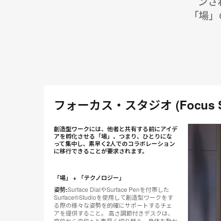
ンさ
「場」
フォーカス・スタジオ (Focus St
創造型ワークには、他者と共有する前にアイデ
アを孵化させる「場」、つまり、ひとりにな
って集中し、素早く2人でのコラボレーション
に移行できることが要求されます。
「場」 + 「テクノロジー」
姿勢:
Surface DialやSurface Penを付帯した
Surface®Studioを使用して創造型ワークをす
る際の様々な姿勢を的確にサポートするチェ
アを提供すること。 高さ調節付きデスクは、
座位から立位へと素早く切り替え、身体を動か