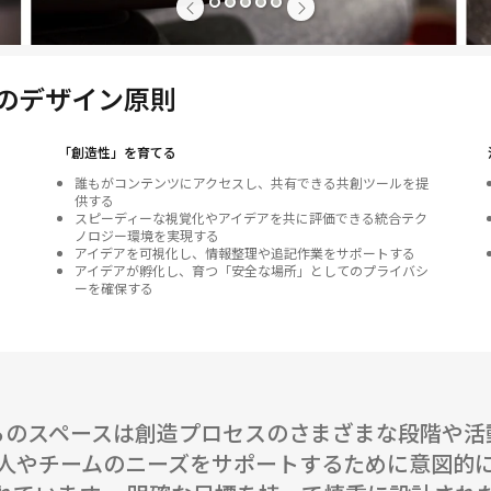
1
2
3
4
5
のデザイン原則
「創造性」を育てる
誰もがコンテンツにアクセスし、共有できる共創ツールを提
供する
スピーディーな視覚化やアイデアを共に評価できる統合テク
ノロジー環境を実現する
アイデアを可視化し、情報整理や追記作業をサポートする
アイデアが孵化し、育つ「安全な場所」としてのプライバシ
ーを確保する
らのスペースは創造プロセスのさまざまな段階や活
人やチームのニーズをサポートするために意図的