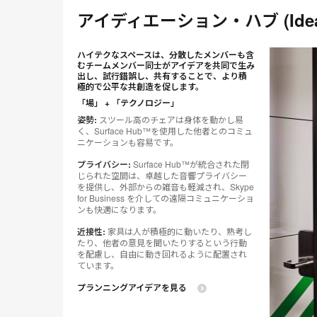
アイディエーション・ハブ (Ideati
ハイテクなスペースは、分散したメンバーも含
むチームメンバー同士がアイデアを共同で生み
出し、試行錯誤し、共有することで、より積
極的で公平な共創造を促します。
「場」 + 「テクノロジー」
姿勢:
スツール高のチェアは身体を動かし易
く、Surface Hub™を使用した他者とのコミュ
ニケーションも容易です。
プライバシー:
Surface Hub™が統合された閉
じられた空間は、卓越した音響プライバシー
を提供し、外部からの雑音も軽減され、Skype
for Business を介しての遠隔コミュニケーショ
ンも快適になります。
近接性:
家具は人が積極的に動いたり、熟考し
たり、他者の意見を聞いたりするという行動
を配慮し、自由に動き回れるように配置され
ています。
プランニングアイデアを見る