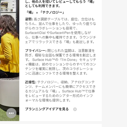
し、他の人を招いてレビューしてもらう「場」
としても利用できます。
「場」 + 「テクノロジー」
姿勢:
高さ調節テーブルでは、座位、立位はも
ちろん、並んで仕事をしたり、ゆったり座りな
がらのコラボレーションも容易で、
Surface®Dial やSurface®Penを使用しなが
ら、仕事への集中も維持できます。ラウンジチ
ェアでリラックスできる「場」も創出します。
プライバシー:
閉じられた空間は、注意散漫を
防ぎ、極秘な会話も保護できる環境を創出しま
す。 Surface Hub™の「I’m Done」セキュリテ
ィ機能は、前のセッションからのすべてのコン
テンツを確実に削除し、次のコラボレーショ
ンに迅速にシフトできる環境を整えます。
近接性:
テクノロジー、収納、アナログコンテ
ンツ、チームメンバーにも簡単にアクセスでき
るカジュアルな「場」。Surface Hub™で仕事
をレビューするためのシアター形式のインフ
ォーマルな環境も提供します。
プランニングアイデアを見る
Open
image