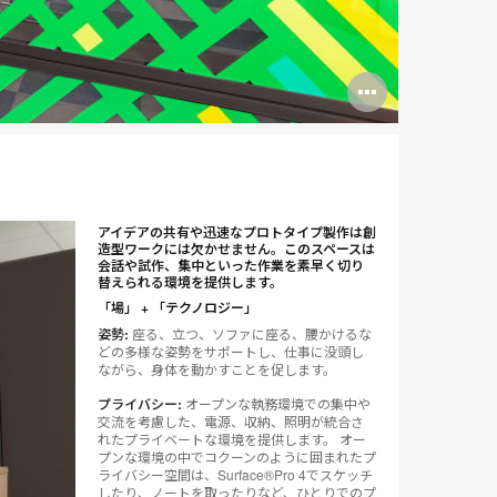
Open
image
tooltip
アイデアの共有や迅速なプロトタイプ製作は創
造型ワークには欠かせません。このスペースは
会話や試作、集中といった作業を素早く切り
替えられる環境を提供します。
「場」 + 「テクノロジー」
姿勢:
座る、立つ、ソファに座る、腰かけるな
どの多様な姿勢をサポートし、仕事に没頭し
ながら、身体を動かすことを促します。
プライバシー:
オープンな執務環境での集中や
交流を考慮した、電源、収納、照明が統合さ
れたプライベートな環境を提供します。 オー
プンな環境の中でコクーンのように囲まれたプ
ライバシー空間は、Surface®Pro 4でスケッチ
したり、ノートを取ったりなど、ひとりでのプ