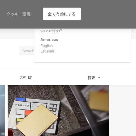
×
Are you in United States?
クッキー設定
全て有効にする
Would you like to see Products we sell in
your region?
LOG IN / REGISTER
Americas
English
Español
概要
共有