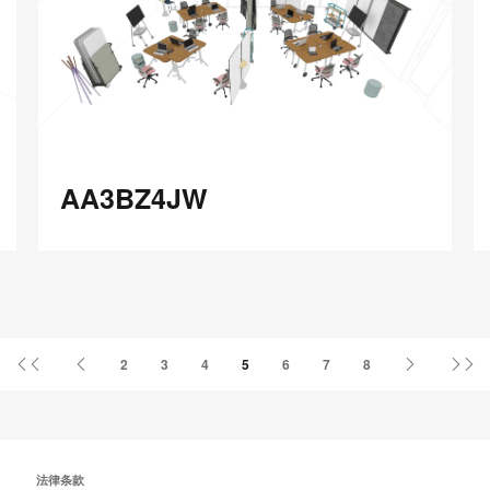
享
Red
Book
AA3BZ4JW
Y
AA3BZ4JW
在
Share
Share
分
保存
享
LinkedIn
on
on
分
Weibo
Little
享
Red
首
上
下
姓
2
3
4
5
6
7
8
Book
页
一
一
页
页
法律条款