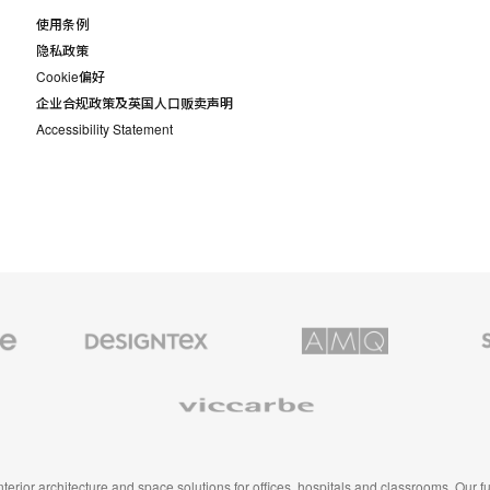
使用条例
隐私政策
Cookie偏好
企业合规政策及英国人口贩卖声明
Accessibility Statement
Designtex
AMQ
Smith
织
Solutions
System
品
和
Viccarbe
墙
布
 interior architecture and space solutions for offices, hospitals and classrooms. Our 