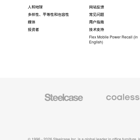
人和地球
网站反馈
多样性、平等性和包容性
常见问题
媒体
用户指南
投资者
技术支持
Flex Mobile Power Recall (in
English)
Steelcase
Coalesse
办
高
公
级
家
办
具
公
家
具
© 1996 - 2026 Steelcase Inc. is a global leader in office furniture,