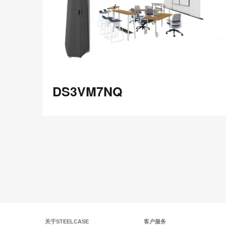
享
Red
Book
DS3VM7NQ
DS3VM7NQ
在
Share
Share
分
保存
享
LinkedIn
on
on
分
Weibo
Little
享
Red
Book
关于STEELCASE
客户服务