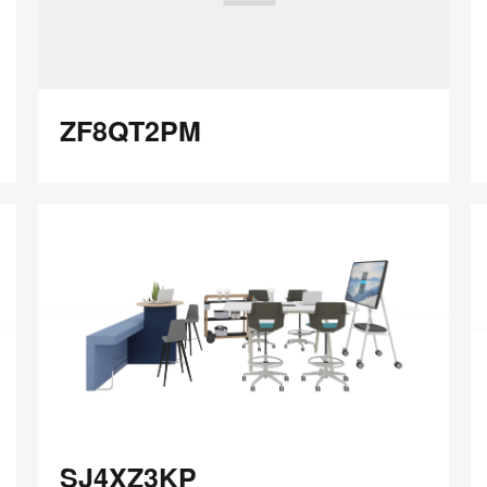
ZF8QT2PM
V
ZF8QT2PM
在
Share
Share
分
保存
享
LinkedIn
on
on
分
Weibo
Little
享
Red
Book
SJ4XZ3KP
Q
SJ4XZ3KP