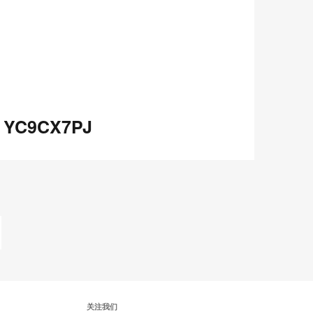
享
Red
Book
C9CX7PJ
YC9CX7PJ
在
Share
Share
分
保存
享
LinkedIn
on
on
分
Weibo
Little
享
Red
Book
关注我们