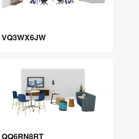
Q3WX6JW
VQ3WX6JW
在
Share
Share
分
保存
享
LinkedIn
on
on
分
Weibo
Little
享
Red
Book
Q6RN8RT
QQ6RN8RT