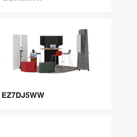
在
Share
Share
分
保存
享
LinkedIn
on
on
分
Weibo
Little
享
Red
Book
Z7DJ5WW
EZ7DJ5WW
在
Share
Share
分
保存
享
LinkedIn
on
on
分
Weibo
Little