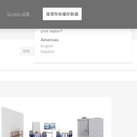
×
Are you in United States?
Cookie 设置
接受所有缓存数据
Would you like to see Products we sell in
your region?
注册
Americas
English
Español