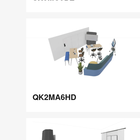
在
Share
Share
分
保存
享
LinkedIn
on
on
分
Weibo
Little
享
Red
Book
QK2MA6HD
QK2MA6HD
在
Share
Share
分
保存
享
LinkedIn
on
on
分
Weibo
Little