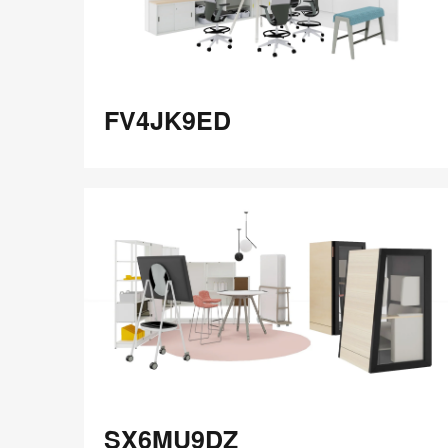
FV4JK9ED
FV4JK9ED
在
Share
Share
分
保存
享
LinkedIn
on
on
分
Weibo
Little
享
Red
Book
SX6MU9DZ
SX6MU9DZ