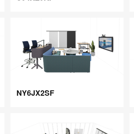
在
Share
Share
分
保存
享
LinkedIn
on
on
分
Weibo
Little
享
Red
Book
NY6JX2SF
E
NY6JX2SF
在
Share
Share
分
保存
享
LinkedIn
on
on
分
Weibo
Little