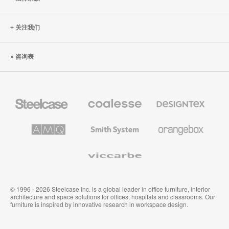
关注我们
咨询表
Steelcase
Coalesse
Designtex
办
高
织
公
级
品
家
办
和
AMQ
Smith
Orangebox
具
公
墙
Solutions
System
家
布
具
Viccarbe
© 1996 - 2026 Steelcase Inc. is a global leader in office furniture, interior
architecture and space solutions for offices, hospitals and classrooms. Our
furniture is inspired by innovative research in workspace design.