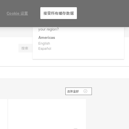
×
Are you in United States?
Cookie 设置
接受所有缓存数据
Would you like to see Products we sell in
your region?
注册
Americas
English
Español
选择全部