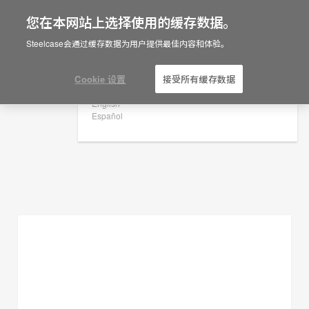
您在本网站上选择使用的缓存数据。
×
Are you in United States?
Steelcase会通过缓存数据为用户提供最佳内容和体验。
规划创意
Would you like to see Products we sell in
your region?
Cookie 设置
接受所有缓存数据
展示过滤器
Americas
English
Español