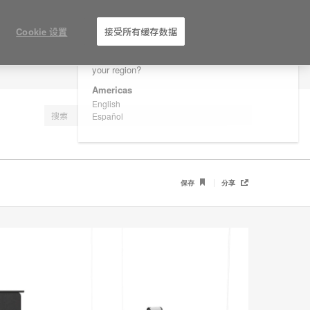
×
Are you in United States?
Cookie 设置
接受所有缓存数据
Would you like to see Products we sell in
your region?
注册
Americas
English
Español
保存
分享