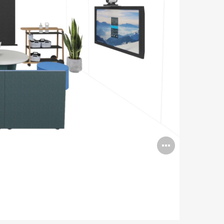
打
开
图
片
工