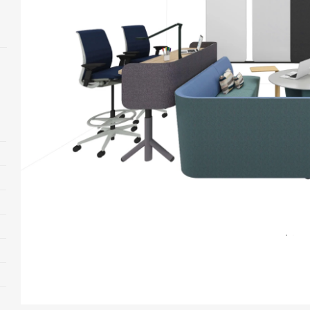
打
开
图
片
工