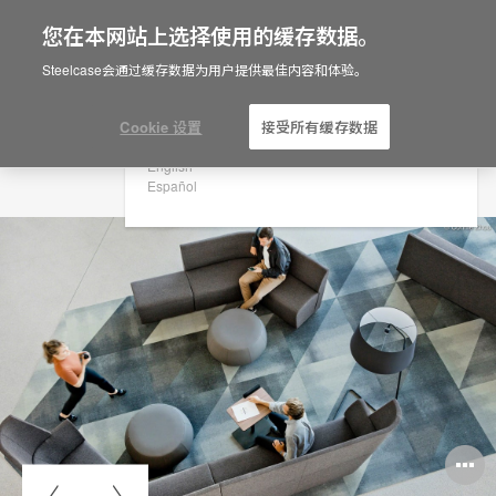
您在本网站上选择使用的缓存数据。
×
Are you in United States?
Steelcase会通过缓存数据为用户提供最佳内容和体验。
Would you like to see Products we sell in
your region?
Cookie 设置
接受所有缓存数据
Americas
English
Español