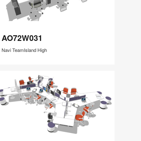
O72W031
AO72W031
Navi TeamIsland High
在
Share
Share
分
保存
享
LinkedIn
on
on
分
Weibo
Little
享
Red
Book