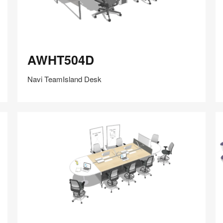
AWHT504D
A
AWHT504D
Navi TeamIsland Desk
在
Share
Share
分
保存
享
LinkedIn
on
on
分
Weibo
Little
享
Red
Book