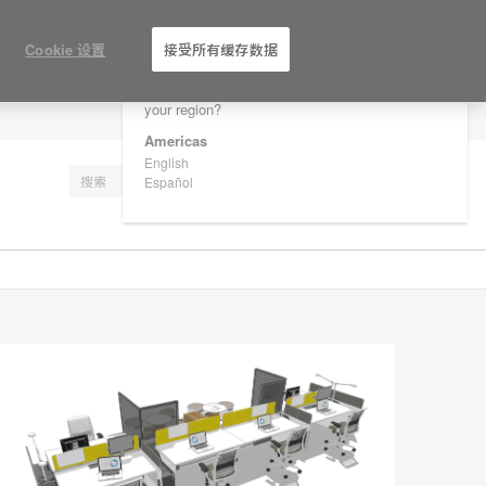
×
Are you in United States?
Cookie 设置
接受所有缓存数据
Would you like to see Products we sell in
your region?
注册
Americas
English
Español