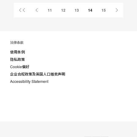
享
Red
首
上
下
11
12
13
14
15
Book
页
一
一
页
页
法律条款
使用条例
隐私政策
Cookie偏好
企业合规政策及英国人口贩卖声明
Accessibility Statement
Designtex
AMQ
Smith