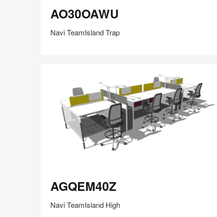
AO30OAWU
AO30OAWU
Navi TeamIsland Trap
在
Share
Share
分
保存
享
LinkedIn
on
on
分
Weibo
Little
享
Red
Book
AGQEM40Z
AGQEM40Z
Navi TeamIsland High