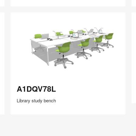
在
Share
Share
分
保存
享
LinkedIn
on
on
分
Weibo
Little
享
Red
Book
A1DQV78L
A
A1DQV78L
Library study bench
在
Share
Share
分
保存
享
LinkedIn
on
on
分
Weibo
Little