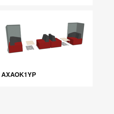
在
Share
Share
分
保存
享
LinkedIn
on
on
分
Weibo
Little
享
Red
Book
XAOK1YP
AXAOK1YP
在
Share
Share
分
保存
享
LinkedIn
on
on
分
Weibo
Little
享
Red