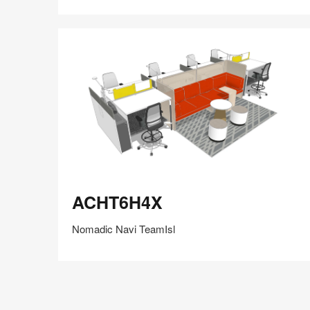
在
Share
Share
分
保存
享
LinkedIn
on
on
分
Weibo
Little
享
Red
Book
ACHT6H4X
ACHT6H4X
Nomadic Navi TeamIsl
在
Share
Share
分
保存
享
LinkedIn
on
on
分
Weibo
Little