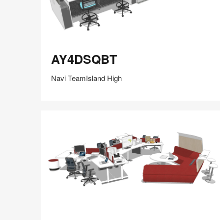
AY4DSQBT
AY4DSQBT
Navi TeamIsland High
在
Share
Share
分
保存
享
LinkedIn
on
on
分
Weibo
Little
享
Red
Book