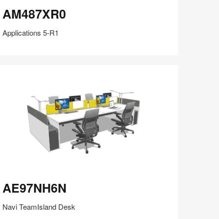
M487XR0
AM487XR0
Applications 5-R1
在
Share
Share
分
保存
享
LinkedIn
on
on
分
Weibo
Little
享
Red
Book
E97NH6N
AE97NH6N
Navi TeamIsland Desk