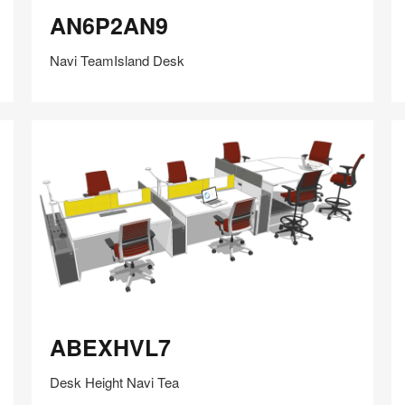
AN6P2AN9
A
AN6P2AN9
Navi TeamIsland Desk
在
Share
Share
分
保存
享
LinkedIn
on
on
分
Weibo
Little
享
Red
Book
ABEXHVL7
A
ABEXHVL7
Desk Height Navi Tea