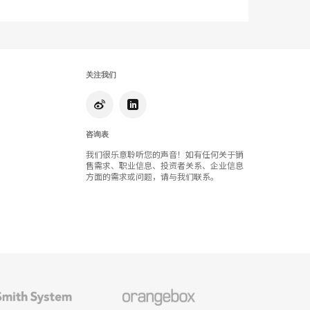
片
工
具
关注我们
提
示
框
咨询表
我们很乐意聆听您的声音！如有任何关于销
售需求、职业信息、投资者关系、企业信息
方面的需求或问题，请与我们联系。
Orangebox