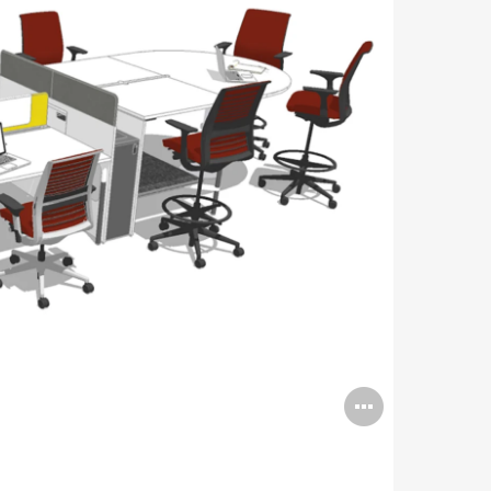
打
开
图