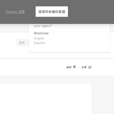
×
Are you in United States?
Cookie 设置
接受所有缓存数据
Would you like to see Products we sell in
your region?
注册
Americas
English
Español
保存
分享