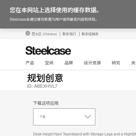
您在本网站上选择使用的缓存数据。
Steelcase会通过缓存数据为用户提供最佳内容和体验。
亚太区
(Chinese)
联系我们
联系经销商
产品
空间
品牌
设计资源
研究
关
规划创意
ID: ABEXHVL7
下载这项应用
下
载
下载
这
项
应
Desk Height Navi TeamIsland with Storage Legs and a HighSit