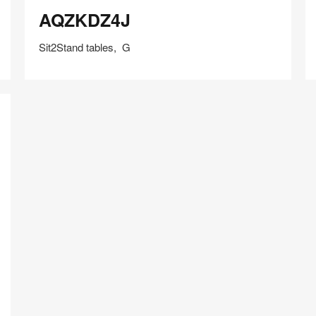
AQZKDZ4J
A
AQZKDZ4J
Sit2Stand tables, G
在
Share
Share
分
保存
享
LinkedIn
on
on
分
Weibo
Little
享
Red
Book