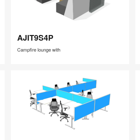
AJIT9S4P
A
AJIT9S4P
Campfire lounge with
在
Share
Share
分
保存
享
LinkedIn
on
on
分
Weibo
Little
享
Red
Book