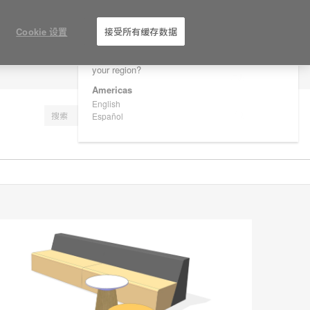
×
Are you in United States?
Cookie 设置
接受所有缓存数据
Would you like to see Products we sell in
your region?
注册
Americas
English
Español