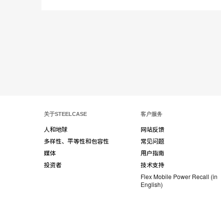
在
Share
Share
分
保存
享
LinkedIn
on
on
分
Weibo
Little
享
Red
Book
关于STEELCASE
客户服务
人和地球
网站反馈
多样性、平等性和包容性
常见问题
媒体
用户指南
投资者
技术支持
Flex Mobile Power Recall (in
English)