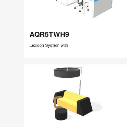
AQR5TWH9
AQR5TWH9
Lexicon System with
在
Share
Share
分
保存
享
LinkedIn
on
on
分
Weibo
Little
享
Red
Book