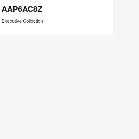
AP6AC8Z
AAP6AC8Z
Executive Collection
在
Share
Share
分
保存
享
LinkedIn
on
on
分
Weibo
Little
享
Red
Book