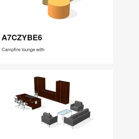
7CZYBE6
A7CZYBE6
Campfire lounge with
在
Share
Share
分
保存
享
LinkedIn
on
on
分
Weibo
Little
享
Red
Book