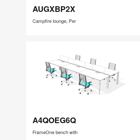
AUGXBP2X
AUGXBP2X
Campfire lounge, Per
在
Share
Share
分
保存
享
LinkedIn
on
on
分
Weibo
Little
享
Red
Book
A4QOEG6Q
A4QOEG6Q
FrameOne bench with