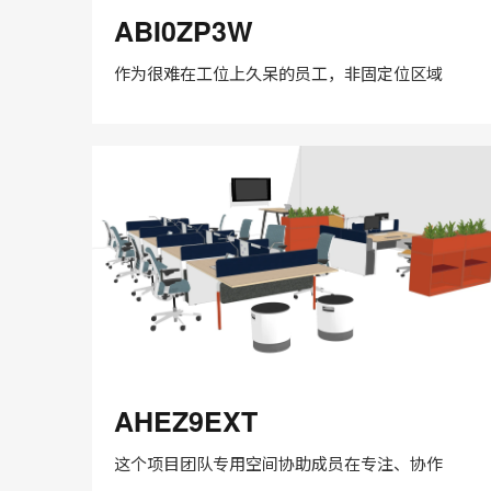
ABI0ZP3W
ABI0ZP3W
作为很难在工位上久呆的员工，非固定位区域
在
Share
Share
分
保存
享
LinkedIn
on
on
分
Weibo
Little
享
Red
Book
AHEZ9EXT
AHEZ9EXT
这个项目团队专用空间协助成员在专注、协作