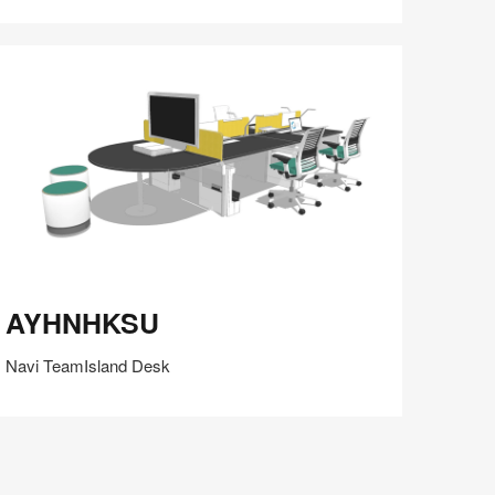
在
Share
Share
分
保存
享
LinkedIn
on
on
分
Weibo
Little
享
Red
Book
YHNHKSU
AYHNHKSU
Navi TeamIsland Desk
在
Share
Share
分
保存
享
LinkedIn
on
on
分
Weibo
Little