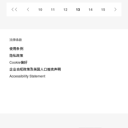
Book
首
上
下
10
11
12
13
14
15
页
一
一
页
页
法律条款
使用条例
隐私政策
Cookie偏好
企业合规政策及英国人口贩卖声明
Accessibility Statement
Designtex
AMQ
Smith