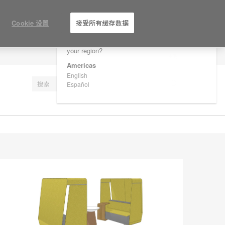
×
Are you in United States?
Cookie 设置
接受所有缓存数据
Would you like to see Products we sell in
your region?
注册
Americas
English
Español