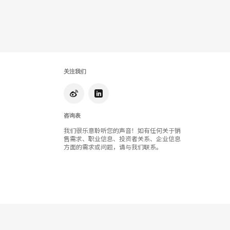
享
Red
Book
关注我们
咨询表
我们很乐意聆听您的声音！如有任何关于销
售需求、职业信息、投资者关系、企业信息
方面的需求或问题，请与我们联系。
Orangebox