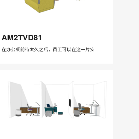
M2TVD81
AM2TVD81
在办公桌前待太久之后，员工可以在这一片安
在
Share
Share
分
保存
享
LinkedIn
on
on
分
Weibo
Little
享
Red
Book