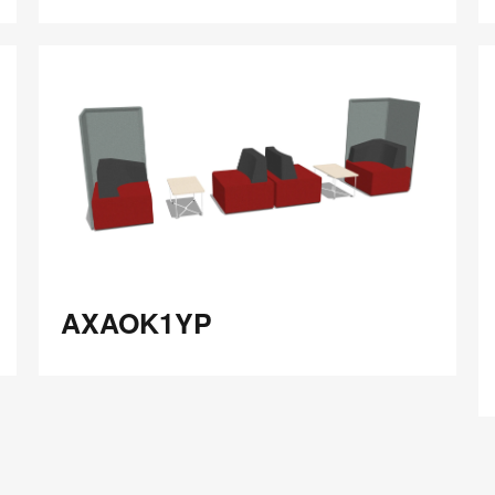
在
Share
Share
分
保存
享
LinkedIn
on
on
分
Weibo
Little
享
Red
Book
AXAOK1YP
A
AXAOK1YP
在
Share
Share
分
保存
享
LinkedIn
on
on
分
Weibo
Little
享
Red