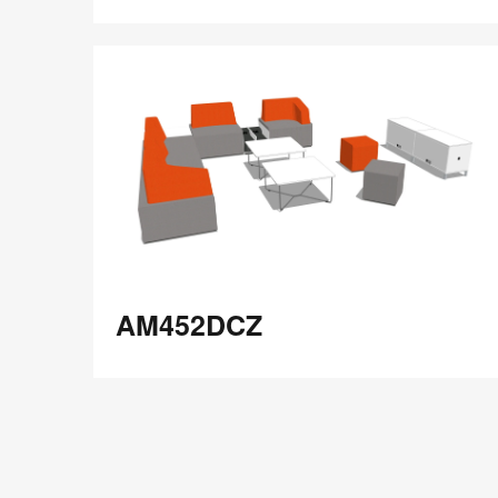
在
Share
Share
分
保存
享
LinkedIn
on
on
分
Weibo
Little
享
Red
Book
AM452DCZ
AM452DCZ
在
Share
Share
分
保存
享
LinkedIn
on
on
分
Weibo
Little
享
Red