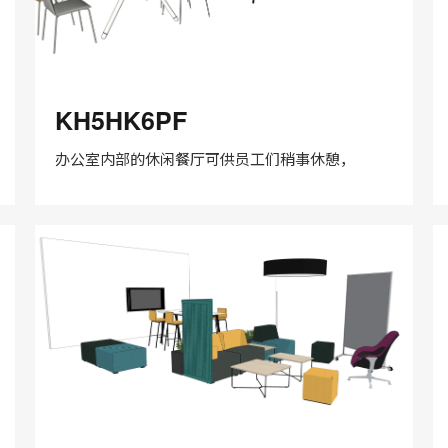
KH5HK6PF
A
KH5HK6PF
办公室内部的休闲餐厅可供员工们稍事休憩，
在
Share
Share
分
保存
享
LinkedIn
on
on
分
Weibo
Little
享
Red
Book