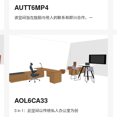
AUTT6MP4
A
AUTT6MP4
该空间旨在鼓励与他人的联系和即兴合作，一
在
Share
Share
分
保存
享
LinkedIn
on
on
分
Weibo
Little
享
Red
Book
AOL6CA33
A
AOL6CA33
3 in 1：此空间以传统私人办公室为创