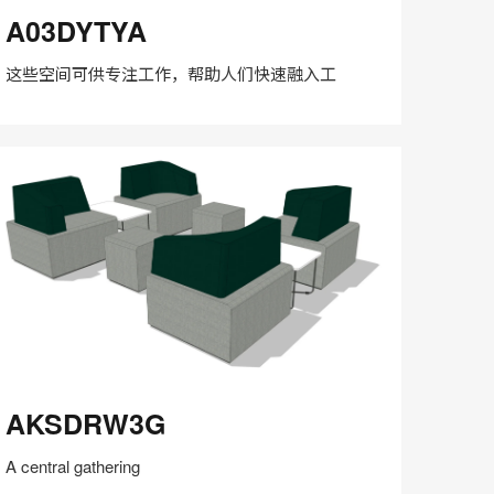
03DYTYA
A03DYTYA
这些空间可供专注工作，帮助人们快速融入工
在
Share
Share
分
保存
享
LinkedIn
on
on
分
Weibo
Little
享
Red
Book
KSDRW3G
AKSDRW3G
A central gathering