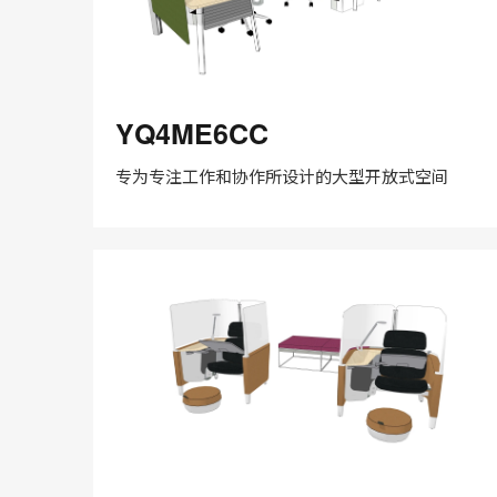
YQ4ME6CC
YQ4ME6CC
专为专注工作和协作所设计的大型开放式空间
在
Share
Share
分
保存
享
LinkedIn
on
on
分
Weibo
Little
享
Red
Book