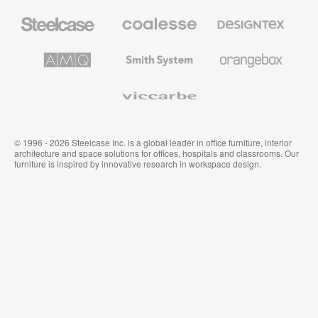
Steelcase
Coalesse
Designtex
办
高
织
公
级
品
家
办
和
AMQ
Smith
Orangebox
具
公
墙
Solutions
System
家
布
具
Viccarbe
© 1996 - 2026 Steelcase Inc. is a global leader in office furniture, interior
architecture and space solutions for offices, hospitals and classrooms. Our
furniture is inspired by innovative research in workspace design.