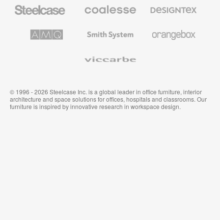
Steelcase
Coalesse
Designtex
办
高
织
公
级
品
家
办
和
AMQ
Smith
Orangebox
具
公
墙
Solutions
System
家
布
具
Viccarbe
© 1996 - 2026 Steelcase Inc. is a global leader in office furniture, interior
architecture and space solutions for offices, hospitals and classrooms. Our
furniture is inspired by innovative research in workspace design.