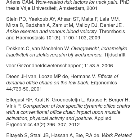
Ariens GAM.
Work-related risk factors for neck pain.
PhD
thesis Vrije Universiteit, Amsterdam, 2001
Stein PD, Yaekoub AY, Ahsan ST, Matta F, Lala MM,
Mirza B, Badshah A, Zamlut M, Malloy DJ, Denier JE .
Ankle exercise and venous blood velocity.
Thrombosis
and Haemostasis 101(6), 1100-1103, 2009
Dekkers C, van Mechelen W.
Overgewicht, lichamelijke
inactiviteit en ziekteverzuim bij werknemers.
Tijdschrift
voor Gezondheidswetenschappen; 1: 53-5, 2006
Dieën JH van, Looze MP de, Hermans V.
Effects of
dynamic office chairs on the low back.
Ergonomics
44:739-50, 2001
Ellegast RP, Kraft K, Groenesteijn L, Krause F, Berger H,
Vink P.
Comparison of four specific dynamic office chairs
with a conventional office chair: Impact upon muscle
activation, physical activity and posture.
Applied
Ergonomics 43(2):296- 307, 2012
Eltayeb S, Staal JB, Hassan A, Bie, RA de.
Work Related