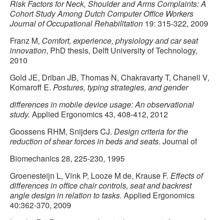
Risk Factors for Neck, Shoulder and Arms Complaints: A
Cohort Study Among Dutch Computer Office Workers
Journal of Occupational Rehabilitation
19: 315-322, 2009
Franz M,
Comfort, experience, physiology and car seat
innovation
, PhD thesis, Delft University of Technology,
2010
Gold JE, Driban JB, Thomas N, Chakravarty T, Chanell V,
Komaroff E.
Postures, typing strategies, and gender
differences in mobile device usage: An observational
study.
Applied Ergonomics 43, 408-412, 2012
Goossens RHM, Snijders CJ.
Design criteria for the
reduction of shear forces in beds and seats.
Journal of
Biomechanics 28, 225-230, 1995
Groenesteijn L, Vink P, Looze M de, Krause F.
Effects of
differences in office chair controls, seat and backrest
angle design in relation to tasks.
Applied Ergonomics
40:362-370, 2009