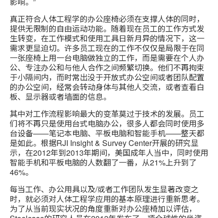
影响。”
真正符合人体工程学的办公座椅必须在支撑人体的同时，
提供无限制的自由运动功能。随着现在员工的工作方式发
生转变，在工作模式和使用工具日新月异的情况下，这一
需求更显迫切。许多员工现在的工作不仅仅是局限于在同
一张座椅上用一台电脑做独立的工作，而是需要在个人办
公、专注办公和与他人合作之间频繁切换。他们不再拘束
于小隔间内，而时常出没于开放式办公空间或者团队配置
的办公空间，经常会转动身体与其他人交流，或者查看白
板、显示器或者墙面的信息。
其中对工作流程影响最大的变革莫过于技术的发展。员工
们将不再只是使用台式电脑办公，很多人都会同时使用多
台设备——笔记本电脑、平板电脑和智能手机——整天都
是如此。根据RJI Insight & Survey Center开展的研究显
示，在2012年到2013年期间，美国成年人当中，同时使用
智能手机和平板电脑的人数翻了一番，从21%上升到了
46%。
每当工作、办公用具以及/或者工作团队发生显著改变之
时，就必须对人体工程学应用的基本原理进行重新思考。
为了从当前现实状况的角度重新对办公座椅加以评估，