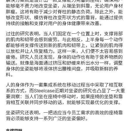
能够毫不费力地改变坐姿，从端坐到斜靠，无论用户身材
胖瘦。这将有助于减少对脊柱的静态负荷。除此之外，能
够改变形状、模仿脊柱改变形状方式的靠背，能通过提供
持续的接触和支撑对用户的身体健康带来改善。
过往的研究表明，当人们固定在一个位置上时，支撑背部
的肌肉和韧带会感到疲劳。与此相反，上半身每一个动作
都能够将支撑传送到新的肌肉和韧带上，让紧张的肌肉得
以放松并让人恢复精力。这样一来，人们便不太容易感到
疲倦。研究人员还发现，身体的动作也有助于营养物质的
输送。就像是海面通过挤压和舒缓来析出水分一样，调整
身体的坐姿能够将液体挤出腰椎间盘，并吸取新鲜的养
料。
人的身体作为一套集成系统在移动过程当中采取了相互联
系的方式，而Steelcase近期对坐姿的研究也凸显了一大重
要洞察：当人们坐在座椅中移动时，如果座椅的坐垫和靠
背相互关联并同步移动的话，就能够实现最优化的支撑。
坐姿研究还表明，一把适应当今员工需求的高效的座椅靠
背必须能够支持一系列广泛的坐姿偏好。
支撑四肢