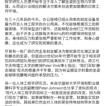
程学研究人员便开始专注于深入了解坐姿的生物力学原
理，从而设计出相应的解决方案来创造更加健康的日常工
作环境。
在三十几年后的今天，办公座椅已经从简单的就坐设备发
展为符合人体工程学的办公用具，不仅能够根据员工的胖
瘦高矮、不同体型进行调节，还能够配合他们工作流程的
需求。由于许多上班族每天有80%的时间都保持就坐状
态，身体的压力和紧张感严重影响了工作效率、和身心健
康，这也成为了研究和观察的重点。
尽管有一些厂商仍然主张就坐解决方案就是优化端正坐姿
和静态的坐姿，但是自20世纪90年代便开始专注于相关研
究的科研团队用他们的研究结果驳斥了这种想法。荷兰代
尔夫特理工大学的教授Peter Vink博士指出：“我们深知‘静
态端坐’观点的根基并不牢靠，因为有证据显示斜靠的坐姿
能够降低腰椎间盘所承受的压力。”
另一位人体工程学研究员，来自华盛顿大学环境和职业健
康科学专业的副教授Peter Johnson也分享了类似的观点：
“现代人体工程学的目标之一就是促进坐姿的改变，因为我
们现在了解到，如果被限制在一种坐姿里，就算能实现舒
适的体验，其结果仍然会对人体的某些特殊结构带来负面