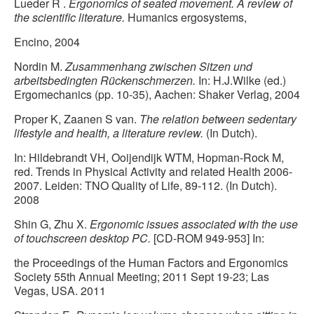
Lueder R .
Ergonomics of seated movement. A review of
the scientific literature.
Humanics ergosystems,
Encino, 2004
Nordin M.
Zusammenhang zwischen Sitzen und
arbeitsbedingten Rückenschmerzen.
In: H.J.Wilke (ed.)
Ergomechanics (pp. 10-35), Aachen: Shaker Verlag, 2004
Proper K, Zaanen S van.
The relation between sedentary
lifestyle and health, a literature review.
(In Dutch).
In: Hildebrandt VH, Ooijendijk WTM, Hopman-Rock M,
red. Trends in Physical Activity and related Health 2006-
2007. Leiden: TNO Quality of Life, 89-112. (In Dutch).
2008
Shin G, Zhu X.
Ergonomic issues associated with the use
of touchscreen desktop PC.
[CD-ROM 949-953] In:
the Proceedings of the Human Factors and Ergonomics
Society 55th Annual Meeting; 2011 Sept 19-23; Las
Vegas, USA. 2011