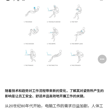
件
打
LinkedIn
on
on
印
分
Weibo
Little
此
享
Red
页
Book
随着技术和趋势对工作流程带来新的变化，了解其对姿势所产生的
影响是让员工安全、舒适并且高效地开展工作的关键。
从20世纪80年代开始，电脑工作的需求日益加剧，人体工