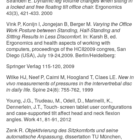
Stranden E.
Dynamic leg volume changes when sitting in
a locked and free floating tilt office chair.
Ergonomics
43(3), 421-433. 2000
Vink P, Konijn I, Jongejan B, Berger M.
Varying the Office
Work Posture between Standing, Half-Standing and
Sitting Results in Less Discomfort.
In: Karsh B, ed.
Ergonomics and health aspects of working with
computers, proceedings of the HCII2009 congres, San
Diego (USA), July 19-24,2009. Berlin/Heidelberg:
Springer Verlag 115-120, 2009
Wilke HJ, Neef P, Caimi M, Hoogland T, Claes LE.
New in
vivo measurements of pressures in the intervertrebal disc
in daily life.
Spine 24(8): 755-762, 1999
Young, J.G., Trudeau, M., Odell, D., Marinelli, K.,
Dennerlein, J.T., Touch- screen tablet user configurations
and case-supported tilt affect head and neck flexion
angles. Work 41, 81-91, 2012
Zenk R.
Objektivierung des Sitzkomforts und seine
automatische Anpassung,
dissertation TU München,