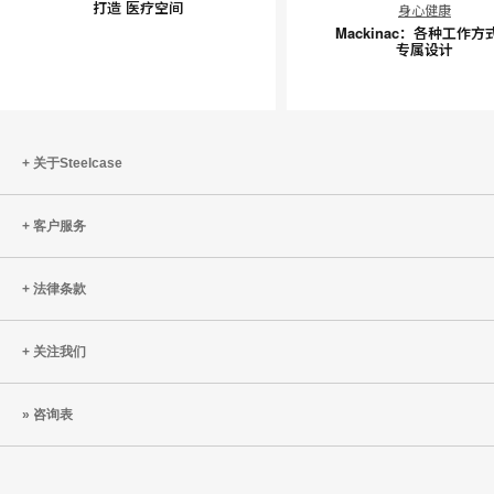
打造 医疗空间
身心健康
造
各
Mackinac：各种工作方
医
种
专属设计
疗
工
空
作
间
方
式
关于Steelcase
的
专
客户服务
属
设
计
法律条款
关注我们
咨询表