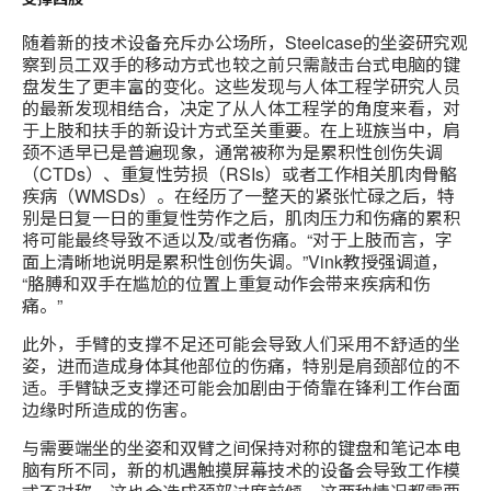
随着新的技术设备充斥办公场所，Steelcase的坐姿研究观
察到员工双手的移动方式也较之前只需敲击台式电脑的键
盘发生了更丰富的变化。这些发现与人体工程学研究人员
的最新发现相结合，决定了从人体工程学的角度来看，对
于上肢和扶手的新设计方式至关重要。在上班族当中，肩
颈不适早已是普遍现象，通常被称为是累积性创伤失调
（CTDs）、重复性劳损（RSIs）或者工作相关肌肉骨骼
疾病（WMSDs）。在经历了一整天的紧张忙碌之后，特
别是日复一日的重复性劳作之后，肌肉压力和伤痛的累积
将可能最终导致不适以及/或者伤痛。“对于上肢而言，字
面上清晰地说明是累积性创伤失调。”Vink教授强调道，
“胳膊和双手在尴尬的位置上重复动作会带来疾病和伤
痛。”
此外，手臂的支撑不足还可能会导致人们采用不舒适的坐
姿，进而造成身体其他部位的伤痛，特别是肩颈部位的不
适。手臂缺乏支撑还可能会加剧由于倚靠在锋利工作台面
边缘时所造成的伤害。
与需要端坐的坐姿和双臂之间保持对称的键盘和笔记本电
脑有所不同，新的机遇触摸屏幕技术的设备会导致工作模