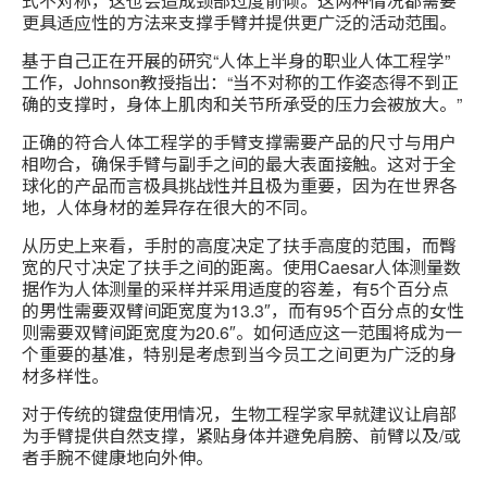
式不对称，这也会造成颈部过度前倾。这两种情况都需要
更具适应性的方法来支撑手臂并提供更广泛的活动范围。
基于自己正在开展的研究“人体上半身的职业人体工程学”
工作，Johnson教授指出：“当不对称的工作姿态得不到正
确的支撑时，身体上肌肉和关节所承受的压力会被放大。”
正确的符合人体工程学的手臂支撑需要产品的尺寸与用户
相吻合，确保手臂与副手之间的最大表面接触。这对于全
球化的产品而言极具挑战性并且极为重要，因为在世界各
地，人体身材的差异存在很大的不同。
从历史上来看，手肘的高度决定了扶手高度的范围，而臀
宽的尺寸决定了扶手之间的距离。使用Caesar人体测量数
据作为人体测量的采样并采用适度的容差，有5个百分点
的男性需要双臂间距宽度为13.3″，而有95个百分点的女性
则需要双臂间距宽度为20.6″。如何适应这一范围将成为一
个重要的基准，特别是考虑到当今员工之间更为广泛的身
材多样性。
对于传统的键盘使用情况，生物工程学家早就建议让肩部
为手臂提供自然支撑，紧贴身体并避免肩膀、前臂以及/或
者手腕不健康地向外伸。