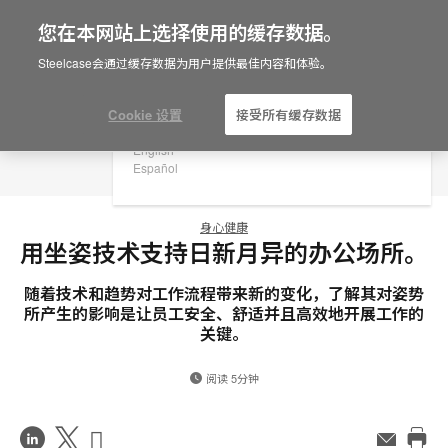
您在本网站上选择使用的缓存数据。
×
Are you in United States?
Steelcase会通过缓存数据为用户提供最佳内容和体验。
Would you like to see Products we sell in
your region?
Cookie 设置
接受所有缓存数据
Americas
English
Español
身心健康
用坐姿技术支持日新月异的办公场所。
随着技术和趋势对工作流程带来新的变化，了解其对姿势
所产生的影响是让员工安全、舒适并且高效地开展工作的
关键。
阅读 5分钟
在
Share
Share
邮