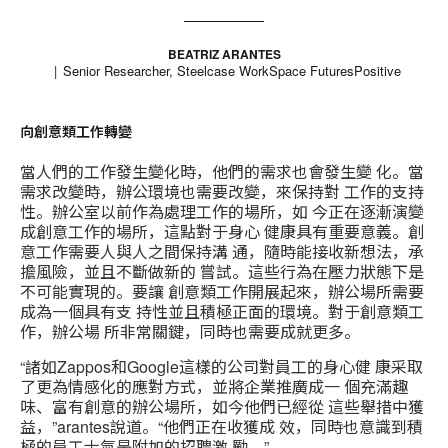
BEATRIZ ARANTES
Senior Researcher, Steelcase WorkSpace FuturesPositive
向創意類工作轉變
當人們的工作發生變化時，他們的需求也會發生變 化。當
需求改變時，辦公環境也需要改變，來保持對 工作的支持
性。辦公室以前作為處理工作的場所，如 今正在逐漸演變
成創意工作的場所，這點對于身心 健康具有重要意義。創
意工作需要人與人之間保持溝 通，隨時能接收新想法，承
擔風險，並且不斷做新的 嘗試。這些行為在壓力狀態下是
不可能實現的。要讓 創意類工作開展起來，辦公場所需要
成為一個具有支 持性並且積極正面的環境。對于創意類工
作，辦公場 所非常關鍵，同時也需要成就更多。
“諸如Zappos和Google這樣的公司對員工的身心健 康采取
了更為情感化的應對方式，並將企業推廣成一 個充滿趣
味、富有創意的辦公場所，如今他們已經從 這些舉措中獲
益，”arantes說道。“他們正在收獲成 效，同時也意識到積
極的員工士氣是附加的招聘激 勵。”