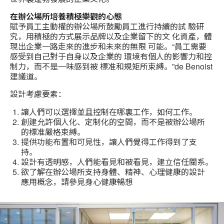
在辦公場所培養積極樂觀的心態
賦予員工主動權的辦公場所鼓勵員工進行持續的試 驗研
究，用積極的方式展示品牌以及企業留下的文 化資產，體
現出企業一路走來的進步和未來的無限 可能。“員工需要
感受到自己對于自身以及企業的 環境有個人的影響力和控
制力，而不是一味感到被 標准和規矩所束縛。”de Benoist
建議道。
設計考慮要素：
讓人們可以選擇並且控制在哪裏工作，如何工作。
創建允許個人化、定制化的空間，而不是被辦公場所
的標准嚴格束縛。
提供功能布置和可見性，讓人們覺得工作得到了支
持。
設計有透明感，人們能看見和被看見，建立信任關系。
欲了解在辦公場所支持身體、精神、心理健康的設計
應用概念，請參見身心健康暢想