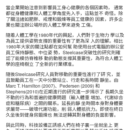
當企業開始注意到影響員工身心健康的各個因素時， 通常
都從身體健康和人體工學角度先入手，這點並不 奇怪。除
了關注諸如肥胖、戒煙和鍛煉等員工健康的 因素，許多企
業也關注辦公場所的人體工學來避免 工傷。
隨着人體工學在1980年代的興起，人們對于生物力 學以及
為員工提供姿勢支撐的重要性有了更為深 入的理解。相比
1980年大家的關注點都在如何幫 助使用台式電腦的辦公室
員工保持靜態、中位姿 勢，Steelcase突破性的研究則確
認了能模仿脊椎移 動的動態支撐其重要性，為符合人體工
學的座椅樹立 了全新的行業標准。
隨後Steelcase研究人員對移動的重要性進行了研 究，並
且鼓勵員工在一天中分散站立、行走和長時間 靜坐。由
Marc T. Hamilton (2007)、Pedersen (2009) 和
Stephens(2010)在近期進行的研究進一步揭示了 長期久坐
不動的行為和普遍的健康問題（輸入體重 增加、代謝綜合
症和糖尿病）之間的關系。延長的靜 坐時間本身對身體要
求嚴苛——破壞代謝功能，削 弱人體抵抗力。即使在終日
久坐後到健身房鍛煉也 無法逆轉其對身體的負面影響。
與此同時，科技設備正誘惑人們在椅子裏一坐就坐上 更