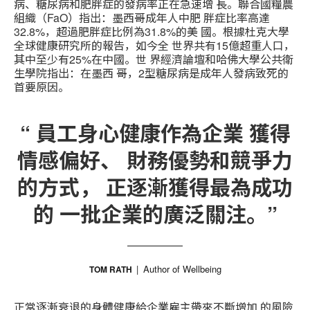
病、糖尿病和肥胖症的發病率正在急速增 長。聯合國糧農
組織（FaO）指出：墨西哥成年人中肥 胖症比率高達
32.8%，超過肥胖症比例為31.8%的美 國。根據杜克大學
全球健康研究所的報告，如今全 世界共有15億超重人口，
其中至少有25%在中國。世 界經濟論壇和哈佛大學公共衛
生學院指出：在墨西 哥，2型糖尿病是成年人發病致死的
首要原因。
“ 員工身心健康作為企業 獲得
情感偏好、 財務優勢和競爭力
的方式， 正逐漸獲得最為成功
的 一批企業的廣泛關注。”
Author of Wellbeing
TOM RATH
正當逐漸衰退的身體健康給企業雇主帶來不斷增加 的風險