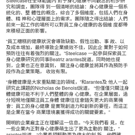
Steelcase在全球範圍內 對于身心健康不同觀念的初步研
究和調查，團隊得 到一個清晰的結論：身心健康是一個系
統化的、整 體性的概念，綜合了多個維度，包括人們在身
體、精 神和心理層面上的需求。團隊隨之得出結論：人們
前來一起工作的場所可以對員工身心健康的各個維 度都帶
來積極正面的影響。
“員工糟糕的健康狀況會導致缺勤、假性出勤、事 故、以
及成本增加，最終導致企業績效不佳，因此企 業對于如何
預防往往有着強烈的關注。”Steelcase 一起參與探索員工
身心健康研究的同事Beatriz arantes說道。同時她也提
到，企業也正在意識到， 關注身心健康並將其作為預防手
段作為企業策略， 收效有限。
“身體健康是大家重點關注的領域，”和arantes及 他人一起
研究此課題的Nicholas de Benoist說道， “但僅僅只關注身
體健康可能不利于人們整體的身 心健康。在企業層面，過
分短視地僅關注員工身體 健康往往會錯失更大的商業機
會：員工的身心健康 是實現創造力和創新的要徑，而這正
是企業在當今 商業環境裏獲得成功的關鍵要素。”
開明的企業雇主正在理解這一信息。“今天我們看 見，在
一些企業內正對身心健康萌生出了更為主動的 關注，”
arantes說道。“企業希望驅動更為偉大的創 新。他們確