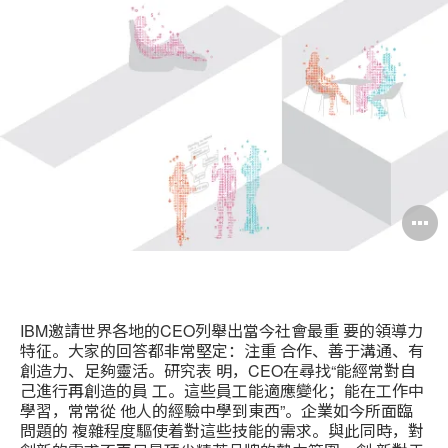
印
分
Weibo
Little
此
享
Red
页
Book
IBM邀請世界各地的CEO列舉出當今社會最重 要的領導力
特征。大家的回答都非常堅定：注重 合作、善于溝通、有
創造力、足夠靈活。研究表 明，CEO在尋找“能經常對自
己進行再創造的員 工。這些員工能適應變化；能在工作中
學習，常常從 他人的經驗中學到東西”。企業如今所面臨
問題的 複雜程度驅使着對這些技能的需求。與此同時，對