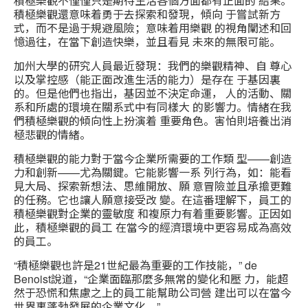
積極樂觀不僅僅只是期待生活各個方面都有正面的 結果。
積極樂觀還意味着勇于去探索和發現，傾向 于嘗試新方
式，而不是過于規避風險；意味着用樂觀 的視角闡述和回
憶過往，在當下創造快樂，並且看見 未來的無限可能。
加州大學的研究人員最近發現：我們的樂觀精神、自 尊心
以及掌控感（能正面改進生活的能力）是存在 于基因裏
的。但是他們也指出，基因並不決定命運， 人的活動、關
系和所處的環境在關系式中有同樣大 的影響力。情緒在我
們積極樂觀的傾向性上扮演着 重要角色。害怕則培養出消
極悲觀的情緒。
積極樂觀的能力對于當今企業所需要的工作類 型——創造
力和創新——尤為關鍵。它能影響一系 列行為，如：能看
見大局、探索新想法、思維開放、願 意冒險並且承擔更難
的任務。它也讓人願意接受改 變。在這番理解下，員工的
積極樂觀對企業的靈敏度 和複原力有着重要影響。正因如
此，積極樂觀的員工 在當今的經濟環境中更容易成為高效
的員工。
“積極樂觀也許是21世紀最為重要的工作技能，” de
Benoist說道，“企業面臨那麼多無常的變化和壓 力，能超
然于恐慌和焦慮之上的員工能幫助公司營 建出可以在當今
世界裏蓬勃發展的企業文化。”