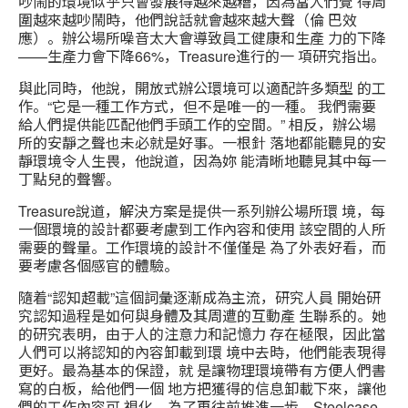
吵鬧的環境似乎只會發展得越來越糟，因為當人們覺 得周
圍越來越吵鬧時，他們說話就會越來越大聲（倫 巴效
應）。辦公場所噪音太大會導致員工健康和生產 力的下降
——生產力會下降66%，Treasure進行的一 項研究指出。
與此同時，他說，開放式辦公環境可以適配許多類型 的工
作。“它是一種工作方式，但不是唯一的一種。 我們需要
給人們提供能匹配他們手頭工作的空間。” 相反，辦公場
所的安靜之聲也未必就是好事。一根針 落地都能聽見的安
靜環境令人生畏，他說道，因為妳 能清晰地聽見其中每一
丁點兒的聲響。
Treasure說道，解決方案是提供一系列辦公場所環 境，每
一個環境的設計都要考慮到工作內容和使用 該空間的人所
需要的聲量。工作環境的設計不僅僅是 為了外表好看，而
要考慮各個感官的體驗。
隨着“認知超載”這個詞彙逐漸成為主流，研究人員 開始研
究認知過程是如何與身體及其周遭的互動產 生聯系的。她
的研究表明，由于人的注意力和記憶力 存在極限，因此當
人們可以將認知的內容卸載到環 境中去時，他們能表現得
更好。最為基本的保證，就 是讓物理環境帶有方便人們書
寫的白板，給他們一個 地方把獲得的信息卸載下來，讓他
們的工作內容可 視化。為了再往前推進一步，Steelcase