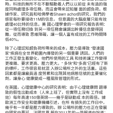
時，科技的無所不在不斷驅動着人們以以前從 未有過的強
度同時處理多項任務，而這會帶來認知層 面的超負荷。根
據作家、研究員和哈佛學者Shawn achor的研究，我們的
感官每秒要接收11M的信息， 但意識的大腦皮層只能有效
處理40比特的信息。美 國心理學會的一項研究報告表明：
從一項任務切換 到另一項任務會讓調出幹擾信息變得困
難，從而導致 思維障礙，讓一個人富有成效的工作時間降
低40%。
除了心理認知超負荷所帶來的成本，壓力是導致 “發達國
家”疾病在全世界範圍內爆發的另一個重要 誘因。人們的
工作正發生着變化，他們所使用的工具 和技術讓工作變得
更複雜、要求更高、壓力更大。“ 多快”和“多高”已經有了新
的標杆，工作很容易就混 入辦公場所之外的生活裏。這些
因素都是讓雇員過 度勞累和出現其他病態信號的主要催化
劑，讓身心 健康變成一種風險管理的形式。
在英國，心理健康中心的研究表明：由于心理健康問 題導
致的假性出勤成本（人來上班了，但實際上沒有 工作成
效）每年高達150億英鎊——幾乎是缺勤成 本的兩倍。據
歐洲工作安全和健康機構引述，在所 有損失的工作日中，
幾乎有一半都是壓力導致的。辦 公場所的壓力也正在發展
中國家中蔓延。法國世界 報在2011年的一篇報道中說道：