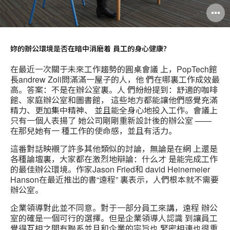
妳的辦公環境是否在暗中消磨着 員工的身心健康？
在最近一次關于未來工作趨勢的圓桌會議 上，PopTech館
長andrew Zoli問滿滿一屋子的人，他 們在哪裏工作成效最
高。答案：不是在辦公室裏。人 們紛紛提到：舒適的咖啡
館、家庭辦公室和圖書館， 這些地方都能讓他們感覺充滿
精力、更加集中精神、 並且能全身心地投入工作。會議上
只有一個人表揚了 她公司剛剛重新設計後的辦公室 ——
在那兒她有一 種工作的使命感，並且有活力。
這番對話映襯了許多其他類似的討論，無論是在網 上還是
各種論壇裏，大家都在激烈地辯論：什么才 是能完成工作
的最佳辦公環境。作家Jason Fried和 david Heinemeier
Hanson在最近推出的書“遠程” 裏表示，人們根本就不需要
辦公室。
企業領導對此並不同意。對于一部分員工來講，遠程 辦公
室的確是一個可行的選擇。但是企業領導人認識 到讓員工
覺得互相之間有聯系並且和企業的宗旨也 緊密相連也很重