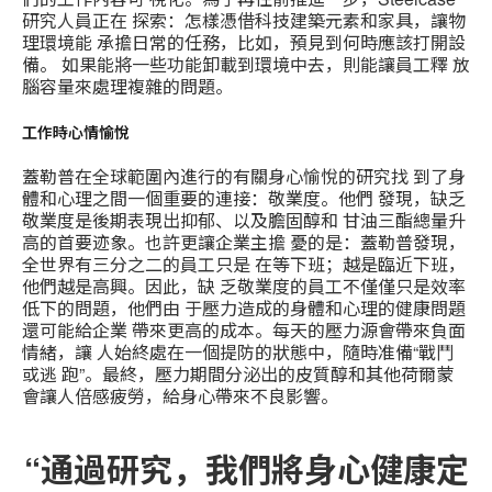
研究人員正在 探索：怎樣憑借科技建築元素和家具，讓物
理環境能 承擔日常的任務，比如，預見到何時應該打開設
備。 如果能將一些功能卸載到環境中去，則能讓員工釋 放
腦容量來處理複雜的問題。
工作時心情愉悅
蓋勒普在全球範圍內進行的有關身心愉悅的研究找 到了身
體和心理之間一個重要的連接：敬業度。他們 發現，缺乏
敬業度是後期表現出抑郁、以及膽固醇和 甘油三酯總量升
高的首要迹象。也許更讓企業主擔 憂的是：蓋勒普發現，
全世界有三分之二的員工只是 在等下班；越是臨近下班，
他們越是高興。因此，缺 乏敬業度的員工不僅僅只是效率
低下的問題，他們由 于壓力造成的身體和心理的健康問題
還可能給企業 帶來更高的成本。每天的壓力源會帶來負面
情緒，讓 人始終處在一個提防的狀態中，隨時准備“戰鬥
或逃 跑”。最終，壓力期間分泌出的皮質醇和其他荷爾蒙
會讓人倍感疲勞，給身心帶來不良影響。
“通過研究，我們將身心健康定