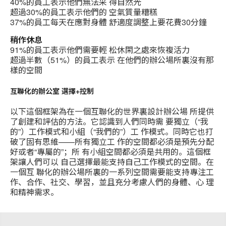
40%的員工表示他們無法采 得自然光
超過30%的員工表示他們的 空氣質量糟糕
37%的員工每天在應對身體 舒適度調整上要花費30分鐘
稍作休息
91%的員工表示他們需要輕 松休閑之處來恢複活力
超過半數（51%）的員工表示 在他們的辦公場所裏沒有那
樣的空間
互聯化的辦公室 選擇+控制
以下這個框架為在一個互聯化的世界裏設計辦公場 所提供
了創建和評估的方法。它認識到人們同時需 要獨立（“我
的”）工作模式和小組（“我們的”）工 作模式。同時它也打
破了固有思維——所有獨立工 作的空間都必須是預先分配
好或者“專屬的”；所 有小組空間都必須是共用的。這個框
架讓人們可以 自己選擇最能支持自己工作模式的空間。在
一個互 聯化的辦公場所裏的一系列空間需要能支持專注工
作、合作、社交、學習，並且充分考慮人們的身體、心 理
和精神需求。