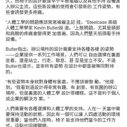
久，而椅子的設計要遠早于平板電腦以及其他手持 設備進
入辦公主流。這些新設備的使用會引發新的 工作姿勢，有
些會誘發更多疼痛。
“人體工學的問題應該常常被雇主記 挂，”Steelcase 高級
人體工學學家 Kevin Butler說 道。“上肢問題，尤其是頸部
和肩膀的疼痛會變得更 加普遍，因為人們整天低頭看手持
設備。”
Butler指出，辦公場所的設計需要支持各種各樣 的姿勢
——企業提供一系列工作場景，人們可以 自由選擇在裏面
坐着、還是站立、行走、歇息、甚 至是坐立不安。不過
Butler也提示，並非所有姿勢 在設計中都是被等同對待
的。
“有些姿勢本身就對身體有害處，不應該被鼓 勵，”他提
到。“我看到過設計得非常有趣、有 創意、有氛圍的辦公
場所，但是裏面的人體工學 設計很糟糕。這不是利于個人
或企業的解決方 案。”
人們需要有各種選擇和人體工學的支持。人在一 天當中需
要保持活動的狀態，因此有一個可以讓 人四處活動的環境
很重要；當他們入座時，椅子 能支持他們當今的工作方
式，這點也同樣關鍵。