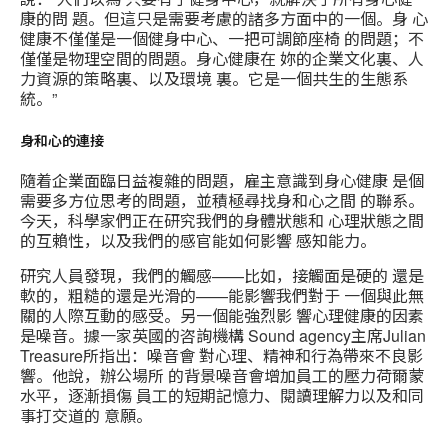
康的問 題。但這只是需要考慮的諸多方面中的一個。身 心
健康不僅僅是一個健身中心、一把可調節座椅 的問題；不
僅僅是物理空間的問題。身心健康在 妳的企業文化裏、人
力資源的策略裏、以及環境 裏。它是一個共生的生態系
統。”
身和心的連接
隨着企業面臨日益複雜的問題，雇主意識到身心健康 是個
需要多方位思考的問題，並積極尋找身和心之間 的聯系。
今天，科學家們正在研究我們的身體狀態和 心理狀態之間
的互賴性，以及我們的感官能如何影響 感知能力。
研究人員發現，我們的觸感——比如，接觸面是硬的 還是
軟的，粗糙的還是光滑的——能影響我們對于 一個與此無
關的人際互動的感受。另一個能強烈影 響心理健康的因素
是噪音。據一家英國的咨詢機構 Sound agency主席Julian
Treasure所指出：噪音會 對心理、精神和行為帶來不良影
響。他說，辦公場所 的背景噪音會增加員工的壓力荷爾蒙
水平，逐漸損傷 員工的短期記憶力、閱讀理解力以及和同
事打交道的 意願。