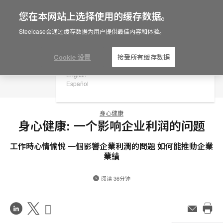
您在本网站上选择使用的缓存数据。
×
Are you in United States?
Steelcase会通过缓存数据为用户提供最佳内容和体验。
Would you like to see Products we sell in
your region?
Cookie 设置
接受所有缓存数据
Americas
English
Español
身心健康
身心健康: 一个影响企业利润的问题
工作時心情愉悅 一個影響企業利潤的問題 如何能推動企業
業績
阅读 36分钟
在
Share
Share
邮
件
打
LinkedIn
on
on