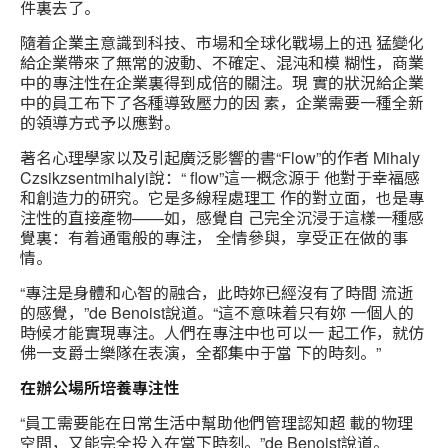
件裏去了。
隨着企業主意識到科技、市場和全球化戰場上的迅 猛變化
給企業帶來了無常的波動、不確定、混沌和模 糊性，商業
中的專注性在企業裏得到成倍的關注。現 實的狀況給企業
中的員工布下了各種導致壓力的因 素，企業需要一種全新
的領導方式予以應對。
著名心理學家以及引起廣泛影響的書“Flow”的作者 Mihaly
Czsikzsentmihalyi說：“ flow”這一概念源于 他對于幸福感
和創造力的研究。它是多線程處理工 作的對立面，也是專
注性的直接產物——如，感覺自 己完全沉浸于這樣一種感
覺裏：有着通電般的專注， 全情參與，享受正在做的事
情。
“專注是身體和心智的融合，此時妳已經沒有了時間 流逝
的感覺，”de Benoist說道。“這不意味着只有妳 一個人的
時候才能實現專注。人們在專注中也可以一 起工作，就仿
佛一支爵士樂隊在表演，全都集中于當 下的時刻。”
在辦公場所培養專注性
“員工需要能在日常生活中幫助他們管理認知超 載的物理
空間，又能完全投入在當下時刻。”de Benoist說道。