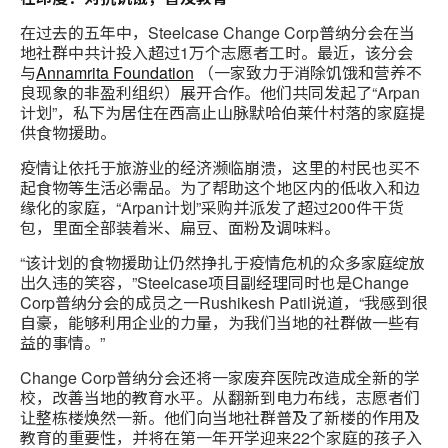
在过去的五年中，Steelcase Change Corp普纳分会在当
地社群中共计投入超过1万个志愿者工时。最近，该分会
与
Annamrita Foundation
（一家致力于消除饥饿和营养不
良现象的非盈利组织）展开合作。他们共同发起了“Arpan
计划”，私下为居住在西高止山脉默哈伯莱什村落的家庭提
供食物援助。
疫情让依托于旅游业的经济濒临崩溃，这里的村民也买不
起食物等生活必需品。为了帮助这个地区内的低收入和边
缘化的家庭，“Arpan计划”采购并派发了超过200件干货
包，里面全部装着米、扁豆、面粉及调味料。
“该计划的食物援助让仍然挣扎于疫情危机的众多家庭绽放
出久违的笑容，”Steelcase项目副经理同时也是Change
Corp普纳分会的成员之一Rushikesh Patil说道，“我感到很
自豪，能够利用企业的力量，为我们当地的社群做一些有
益的事情。”
Change Corp普纳分会还将一家废弃医院改造成全新的学
校，改善当地的教育水平。从翻新到电力布线，志愿者们
让整栋楼焕然一新。他们向当地社群普及了新楼的作用及
教育的重要性，并将在第一年开学迎来22个家庭的孩子入