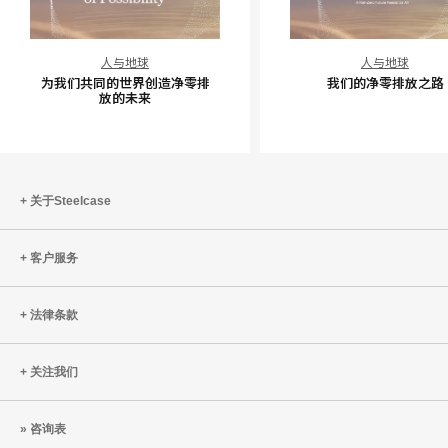
为
我
人与地球
人与地球
我
们
为我们共同的世界创造净零排
我们的净零排放之路
们
的
放的未来
共
净
同
零
的
排
世
放
关于Steelcase
界
之
创
路
客户服务
造
净
零
法律条款
排
放
关注我们
的
未
咨询表
来