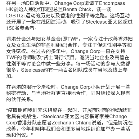
在另一场DEI活动中，Change Corp邀请了Encompass
HK创始人兼粉红同盟总监Benita Chick，谈一谈
LGBTQ+运动的历史以及香港的性别平等之路。这场互动
还开展了一些在线团建活动，吸引了Steelcase亚太区超过
150名参会者。
香港分会还与妇女基金会(即TWF，一家专注于改善香港妇
女及女生生活的非盈利组织)合作，专注于促进性别平等和
女性赋权。在过去的多年中，Change Corp一直在支持
TWF的导师制及“贤士同行”项目，邀请当地企业及高管在
性别平等讨论会中做一些分享。每一场活动的参与人数都
很多，Steelcase约有一两百名团队成员在当地及线上参
加。
在香港的限行令渐松时，Change Corp小队计划开展一些
秘密行动，与当地社群更直接地合作，同时继续深入现有
的伙伴关系。
“疫情期间我们无法相聚在一起时，开展面对面的活动就非
常具有挑战性，”Steelcase亚太区内容撰写家兼Change
Corp香港分队志愿者Zechariah Chiang说道，“但是情况在
改善，今年和明年我们会和更多当地组织追加举办一些活
动和倡议。”