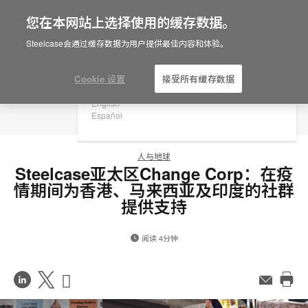
您在本网站上选择使用的缓存数据。
×
Are you in United States?
Steelcase会通过缓存数据为用户提供最佳内容和体验。
Would you like to see Products we sell in
your region?
Cookie 设置
接受所有缓存数据
Americas
English
Español
人与地球
Steelcase亚太区Change Corp：在疫
情期间为香港、马来西亚及印度的社群
提供支持
阅读 4分钟
在
Share
Share
邮
件
打
LinkedIn
on
on