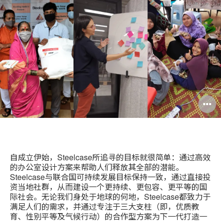
印
分
Weibo
Little
此
享
Red
页
Book
自成立伊始，Steelcase所追寻的目标就很简单：通过高效
的办公室设计方案来帮助人们释放其全部的潜能。
Steelcase与联合国可持续发展目标保持一致，通过直接投
资当地社群，从而建设一个更持续、更包容、更平等的国
际社会。无论我们身处于地球的何地，Steelcase都致力于
满足人们的需求，并通过专注于三大支柱（即，优质教
育、性别平等及气候行动）的合作型方案为下一代打造一