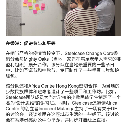
在香港：促进参与和平等
在相当严格的疫情管控令下，Steelcase Change Corp香
港分会与
Mighty Oaks
（当地一家旨在满足老年人需求的非
盈利组织）展开合作。该分队在当地最重要的一些节日
中，比如圣诞节和中秋节，专门制作了一些手写卡片和护
理包。
该分队还和
Africa Centre Hong Kong
密切合作，为当地的
少数民族群体和避难者设计了一些项目和工作坊。比如，
Steelcase团队成员为当地学校的少数民族学生制定了一个
名为“设计思维”的讲习班。同时，Steelcase还邀请Africa
Centre 的创立者Innocent Mutanga主持了一场有关于DEI
的讨论会，谈谈难民在这座城市生活的一些经历。该讨论
会在香港灵感办公中心举办，并同步开启线上直播。