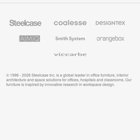
Steelcase
Coalesse
Designtex
办
高
织
公
级
品
家
办
和
AMQ
Smith
Orangebox
具
公
墙
Solutions
System
家
布
具
Viccarbe
© 1996 - 2026 Steelcase Inc. is a global leader in office furniture, interior
architecture and space solutions for offices, hospitals and classrooms. Our
furniture is inspired by innovative research in workspace design.