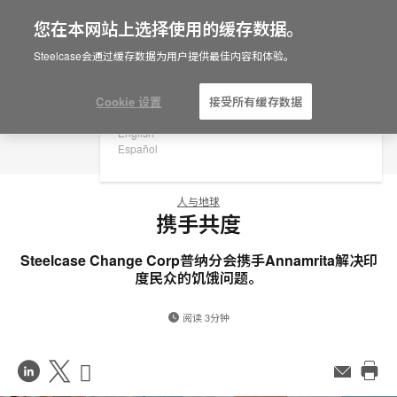
您在本网站上选择使用的缓存数据。
×
Are you in United States?
Steelcase会通过缓存数据为用户提供最佳内容和体验。
Would you like to see Products we sell in
your region?
Cookie 设置
接受所有缓存数据
Americas
English
Español
人与地球
携手共度
Steelcase Change Corp普纳分会携手Annamrita解决印
度民众的饥饿问题。
阅读 3分钟
在
Share
Share
邮
件
打
LinkedIn
on
on