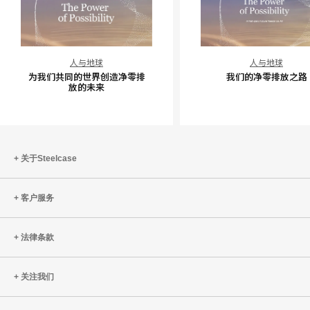
为
我
人与地球
人与地球
我
们
为我们共同的世界创造净零排
我们的净零排放之路
们
的
放的未来
共
净
同
零
的
排
世
放
关于Steelcase
界
之
创
路
客户服务
造
净
零
法律条款
排
放
关注我们
的
未