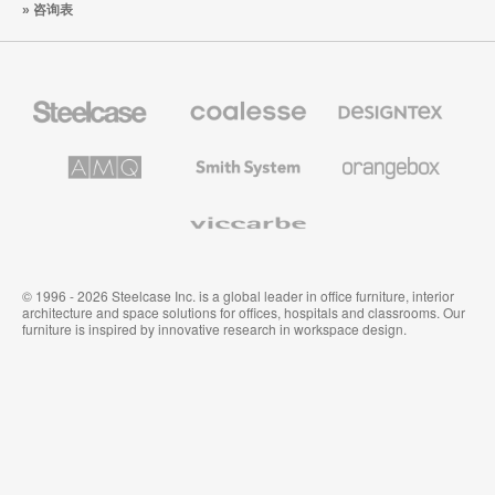
咨询表
来
Steelcase
Coalesse
Designtex
办
高
织
公
级
品
家
办
和
AMQ
Smith
Orangebox
具
公
墙
Solutions
System
家
布
具
Viccarbe
© 1996 - 2026 Steelcase Inc. is a global leader in office furniture, interior
architecture and space solutions for offices, hospitals and classrooms. Our
furniture is inspired by innovative research in workspace design.