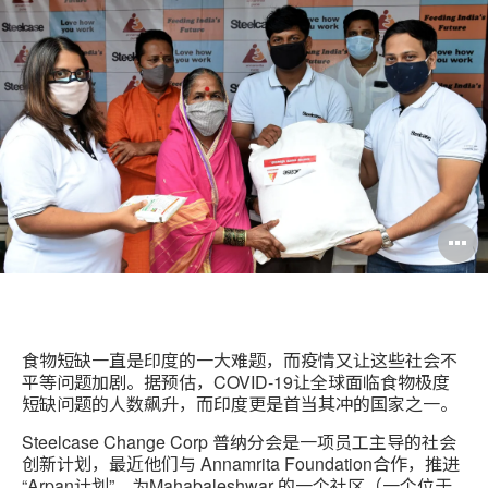
印
分
Weibo
Little
此
享
Red
页
Book
食物短缺一直是印度的一大难题，而疫情又让这些社会不
平等问题加剧。据预估，COVID-19让全球面临食物极度
短缺问题的人数飙升，而印度更是首当其冲的国家之一。
Steelcase Change Corp 普纳分会是一项员工主导的社会
创新计划，最近他们与 Annamrita Foundation合作，推进
“Arpan计划”，为Mahabaleshwar 的一个社区（一个位于