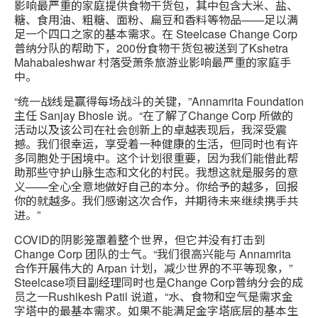
影响最严重的家庭提供食物干货包，其中包含大米、盐、
糖、食用油、粗糖、面粉、扁豆和香料等物品——足以满
足一个四口之家的基本需求。在 Steelcase Change Corp
普纳分队的帮助下，200份食物干货包被送到了Kshetra
Mahabaleshwar 村落受萧条旅游业影响最严重的家庭手
中。
“统一战线是赢得每场战斗的关键，”Annamrita Foundation
主任 Sanjay Bhosle 说。“在了解了Change Corp 所做的
活动以及该公司在社会创新上的卓越表现后，我深受震
撼。我们很幸运，享受着一种健康的生活，但同时也有许
多同胞处于困境中。这个计划很重要，因为我们能借此帮
助那些守护山脉生态和文化的村民。我想这就是服务的意
义——全心全意地做好自己的本分。你给予的越多，回报
你的就越多。我们感谢这次合作，并期待未来继续携手共
进。”
COVID的阴影笼罩着整个世界，但它并没有打击到
Change Corp 团队的士气。“我们很高兴能与 Annamrita
合作开展伟大的 Arpan 计划，减少世界的不平等现象，”
Steelcase项目副经理同时也是Change Corp普纳分会的成
员之一Rushikesh Patil 说道，“水、食物和空气是需求金
字塔中的最基本需求。如果不能满足金字塔底层的基本生