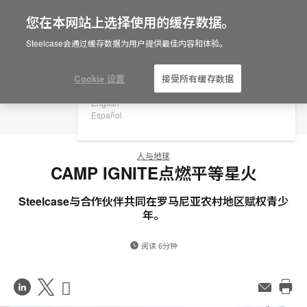
您在本网站上选择使用的缓存数据。
×
Are you in United States?
Steelcase会通过缓存数据为用户提供最佳内容和体验。
Would you like to see Products we sell in
your region?
Cookie 设置
接受所有缓存数据
Americas
English
Español
人与地球
CAMP IGNITE点燃平等星火
Steelcase与合作伙伴共同在罗马尼亚农村地区赋权青少
年。
阅读 6分钟
在
Share
Share
邮
件
打
LinkedIn
on
on