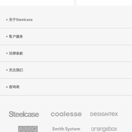
同
零
的
排
世
放
关于Steelcase
界
之
创
路
客户服务
造
净
零
法律条款
排
放
关注我们
的
未
咨询表
来
Steelcase
Coalesse
Designtex
办
高
织
公
级
品
家
办
和
AMQ
Smith
Orangebox
具
公
墙
Solutions
System