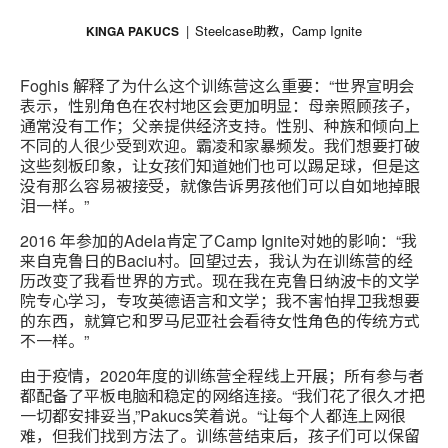
Steelcase助教，Camp Ignite
KINGA PAKUCS
Foghis 解释了为什么这个训练营这么重要：“世界宣明会
表示，性别角色在农村地区会更加明显：母亲照顾孩子，
通常没有工作；父亲提供经济支持。性别、种族和倾向上
不同的人很少受到欢迎。霸凌和家暴频发。我们想要打破
这些刻板印象，让女孩们知道她们也可以踢足球，但是这
没有那么容易被接受，就像告诉男孩他们可以自如地掉眼
泪一样。”
2016 年参加的Adela肯定了Camp Ignite对她的影响：“我
来自克鲁日的Baciu村。回望过去，我认为在训练营的经
历改变了我看世界的方式。现在我在克鲁日纳波卡的文学
院专心学习，专攻英德语言和文学；我不害怕捍卫我想要
的东西，就算它和罗马尼亚社会看待女性角色的传统方式
不一样。”
由于疫情，2020年度的训练营全程线上开展；所有参与者
都配备了平板电脑和稳定的网络连接。“我们花了很久才把
一切都安排妥当,”Pakucs笑着说。“让每个人都连上网很
难，但我们找到方法了。训练营结束后，孩子们可以保留