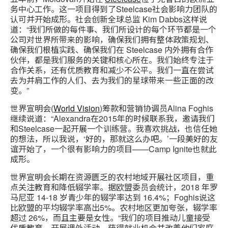
务中心工作。这一项目得到了Steelcase社会影响力团队的
认可并开始成形。社会创新全球总监 Kim Dabbs这样说
道：“我们所做的每件事、我们所设计的每个环节都是一个
公司对世界所带来的影响，确保我们拥有整体政策规划、
确保我们根植实践、确保我们在 Steelcase 内外拥有合作
伙伴，都是我们服务的关键和核心所在。我们始终专注于
合作关系，还有优质教育和减少不公平。我们一直在尝试
去为并肩工作的人们、去为我们的星球带来一些正面的改
变。”
世界宣明会(
World Vision
)筹款和营销协调员Alina Foghis
继续说道：“Alexandra在2015年的时候联系我，邀请我们
和Steelcase一起开展一个训练营。我喜欢挑战，也信任她
的想法，所以我说，‘好的，那就这么办吧。’一段美好的友
谊开始了，一个很有影响力的项目——Camp Ignite也就此
成形。
世界宣明会长期在资源匮乏的农村地域开展社区项目，重
点关注教育和降低辍学率。据欧盟委员会统计，2018 年罗
马尼亚 14-18 岁青少年的辍学率达到 16.4%；Foghis说这
比欧盟的平均辍学率高出5%。农村地区更加夸张，辍学率
超过 26%，而且主要是女性。“我们的项目推动儿童接受
优质教育、开展课外活动、获得就业机会并改善他们家庭