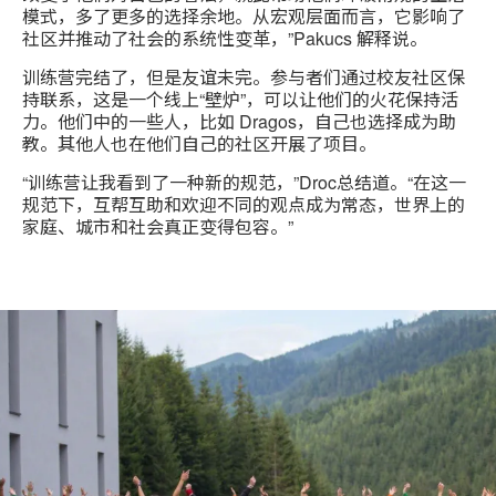
模式，多了更多的选择余地。从宏观层面而言，它影响了
社区并推动了社会的系统性变革，”Pakucs 解释说。
训练营完结了，但是友谊未完。参与者们通过校友社区保
持联系，这是一个线上“壁炉”，可以让他们的火花保持活
力。他们中的一些人，比如 Dragos，自己也选择成为助
教。其他人也在他们自己的社区开展了项目。
“训练营让我看到了一种新的规范，”Droc总结道。“在这一
规范下，互帮互助和欢迎不同的观点成为常态，世界上的
家庭、城市和社会真正变得包容。”
Camp
Ignite
2019