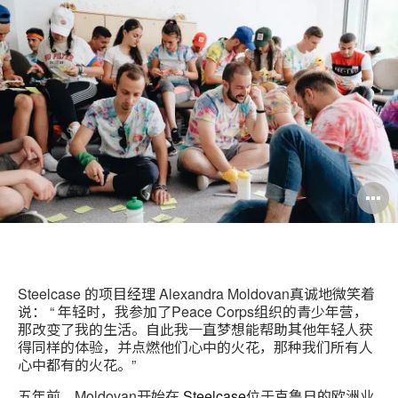
印
分
Weibo
Little
此
享
Red
页
Book
Steelcase 的项目经理 Alexandra Moldovan真诚地微笑着
说： “ 年轻时，我参加了Peace Corps组织的青少年营，
那改变了我的生活。自此我一直梦想能帮助其他年轻人获
得同样的体验，并点燃他们心中的火花，那种我们所有人
心中都有的火花。”
五年前，Moldovan开始在
Steelcase
位于克鲁日的欧洲业