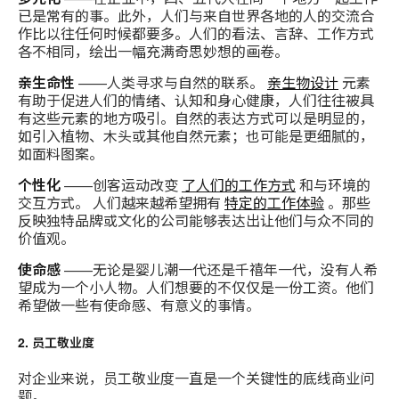
已是常有的事。此外，人们与来自世界各地的人的交流合
作比以往任何时候都要多。人们的看法、言辞、工作方式
各不相同，绘出一幅充满奇思妙想的画卷。
亲生命性
——人类寻求与自然的联系。
亲生物设计
元素
有助于促进人们的情绪、认知和身心健康，人们往往被具
有这些元素的地方吸引。自然的表达方式可以是明显的，
如引入植物、木头或其他自然元素；也可能是更细腻的，
如面料图案。
个性化
——创客运动改变
了人们的工作方式
和与环境的
交互方式。 人们越来越希望拥有
特定的工作体验
。那些
反映独特品牌或文化的公司能够表达出让他们与众不同的
价值观。
使命感
——无论是婴儿潮一代还是千禧年一代，没有人希
望成为一个小人物。人们想要的不仅仅是一份工资。他们
希望做一些有使命感、有意义的事情。
2. 员工敬业度
对企业来说，员工敬业度一直是一个关键性的底线商业问
题。