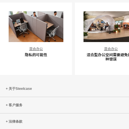
隐
混
混合办公
混合办公
私
合
隐私的可能性
混合型办公空间需要避免
的
型
种错误
可
办
能
公
性
空
间
关于Steelcase
需
要
客户服务
避
免
的
法律条款
五