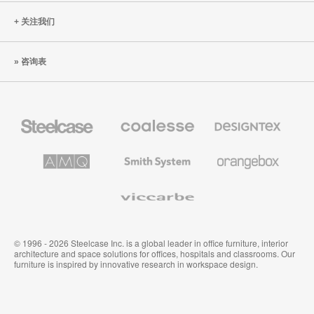
种
关注我们
错
误
咨询表
Steelcase
Coalesse
Designtex
办
高
织
公
级
品
家
办
和
AMQ
Smith
Orangebox
具
公
墙
Solutions
System
家
布
具
Viccarbe
© 1996 - 2026 Steelcase Inc. is a global leader in office furniture, interior
architecture and space solutions for offices, hospitals and classrooms. Our
furniture is inspired by innovative research in workspace design.