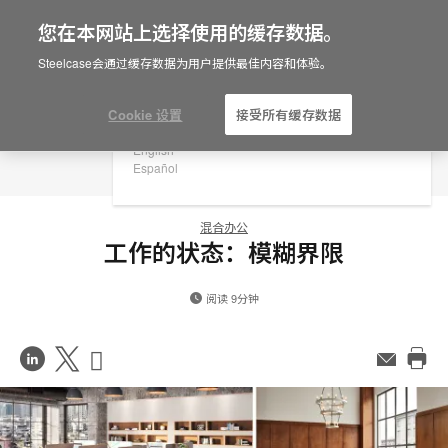
您在本网站上选择使用的缓存数据。
×
Are you in United States?
Steelcase会通过缓存数据为用户提供最佳内容和体验。
Would you like to see Products we sell in
your region?
Cookie 设置
接受所有缓存数据
Americas
English
Español
混合办公
工作的状态：模糊界限
阅读 9分钟
在
Share
Share
邮
件
打
LinkedIn
on
on
印
分
Weibo
Little
此
享
Red
页