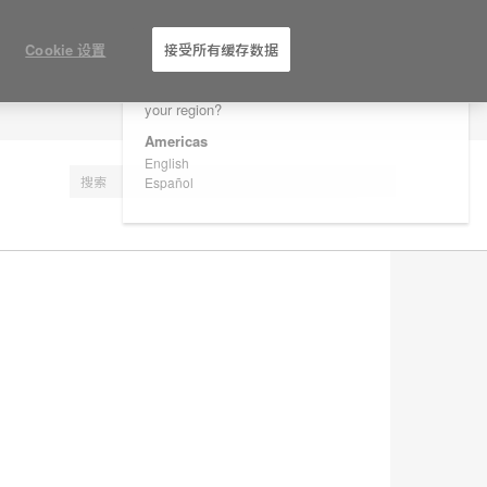
×
Are you in United States?
Cookie 设置
接受所有缓存数据
Would you like to see Products we sell in
your region?
注册
Americas
English
Español