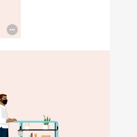
打
开
图
片
工
具
提
示
框