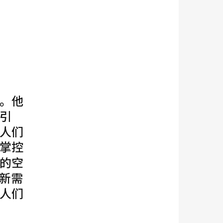
。他
引
人们
掌控
的空
新需
人们