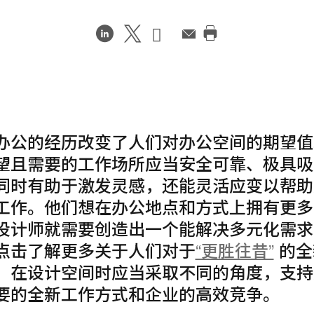
在
Share
Share
邮
件
打
LinkedIn
on
on
印
分
Weibo
Little
此
享
Red
页
Book
办公的经历改变了人们对办公空间的期望值
望且需要的工作场所应当安全可靠、极具吸
同时有助于激发灵感，还能灵活应变以帮助
工作。他们想在办公地点和方式上拥有更多
设计师就需要创造出一个能解决多元化需求
点击了解更多关于人们对于
“更胜往昔”
的全
。在设计空间时应当采取不同的角度，支持
要的全新工作方式和企业的高效竞争。