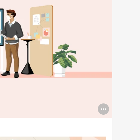
提
示
框
打
开
图