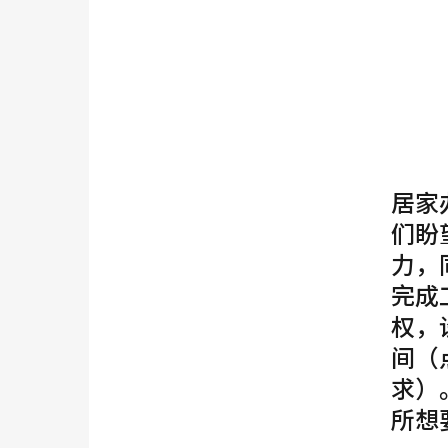
居家
们盼
力，
完成
权，
间（
求）
所想