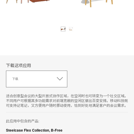
下载这项应用
下
载
下载
这
项
应
适合创意型会议的大型开放式协作区域，在空闲时也可转变为一个社交区域。
用
不同用户可根据其多功能需求对前端宽敞的空闲区做出百变安排。移动科技既
可支持记笔记，又方便用户随时挪动使用，恰到好处地满足客户的会议需求。
此应用中包含的产品:
Steelcase Flex Collection
,
B-Free