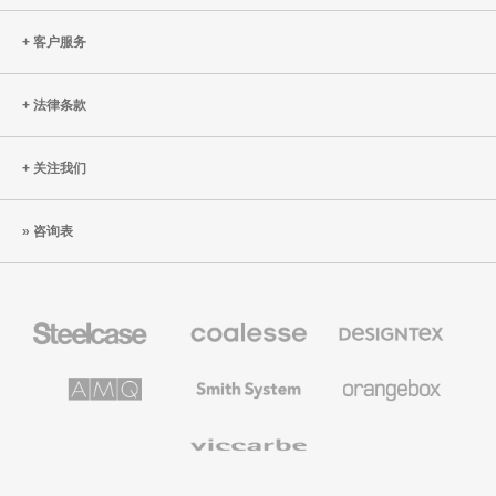
客户服务
法律条款
关注我们
咨询表
Steelcase
Coalesse
Designtex
办
高
织
公
级
品
家
办
和
AMQ
Smith
Orangebox
具
公
墙
Solutions
System
家
布
具
Viccarbe