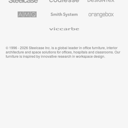
办
高
织
公
级
品
家
办
和
AMQ
Smith
Orangebox
具
公
墙
Solutions
System
家
布
具
Viccarbe
© 1996 - 2026 Steelcase Inc. is a global leader in office furniture, interior
architecture and space solutions for offices, hospitals and classrooms. Our
furniture is inspired by innovative research in workspace design.