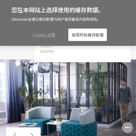
您在本网站上选择使用的缓存数据。
×
Are you in United States?
Steelcase会通过缓存数据为用户提供最佳内容和体验。
Would you like to see Products we sell in
your region?
Cookie 设置
接受所有缓存数据
Americas
English
Español