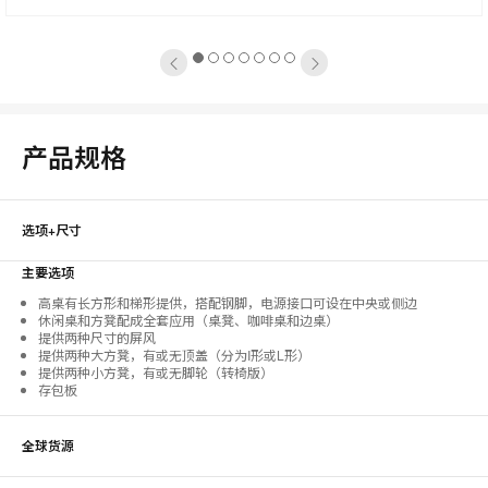
图
片
1
2
3
4
5
6
7
工
具
产品规格
提
示
选项+尺寸
框
主要选项
高桌有长方形和梯形提供，搭配钢脚，电源接口可设在中央或侧边
休闲桌和方凳配成全套应用（桌凳、咖啡桌和边桌）
提供两种尺寸的屏风
提供两种大方凳，有或无顶盖（分为I形或L形）
提供两种小方凳，有或无脚轮（转椅版）
存包板
全球货源